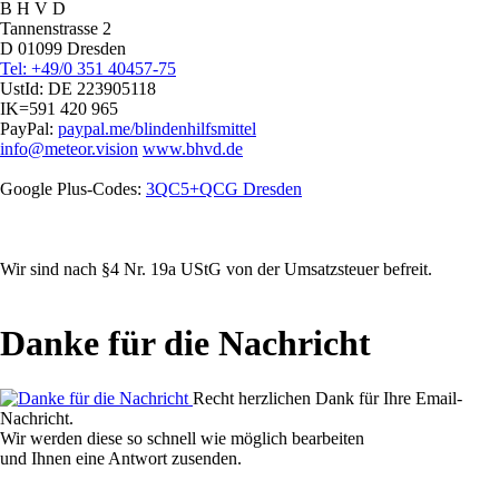
B H V D
Tannenstrasse 2
D 01099 Dresden
Tel: +49/0 351 40457-75
UstId:
DE 223905118
IK=591 420 965
PayPal:
paypal.me/blindenhilfsmittel
info@meteor.vision
www.bhvd.de
Google Plus-Codes:
3QC5+QCG Dresden
Wir sind nach §4 Nr. 19a UStG von der Umsatzsteuer befreit.
Danke für die Nachricht
Recht herzlichen Dank für Ihre Email-
Nachricht.
Wir werden diese so schnell wie möglich bearbeiten
und Ihnen eine Antwort zusenden.