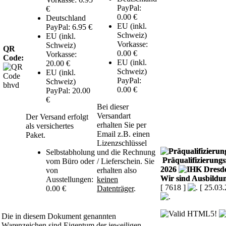
PayPal:
€
0.00 €
Deutschland
EU (inkl.
PayPal: 6.95 €
Schweiz)
EU (inkl.
Vorkasse:
Schweiz)
QR
0.00 €
Vorkasse:
Code:
EU (inkl.
20.00 €
Schweiz)
EU (inkl.
PayPal:
Schweiz)
0.00 €
PayPal: 20.00
€
Bei dieser
Versandart
Der Versand erfolgt
erhalten Sie per
als versichertes
Email z.B. einen
Paket.
Lizenzschlüssel
Selbstabholung
und die Rechnung
Präqualifizierungsz
vom Büro oder
/ Lieferschein. Sie
2026
von
erhalten also
Wir sind Ausbildun
Ausstellungen:
keinen
[ 7618 ]
[ 25.03
0.00 €
Datenträger
.
Die in diesem Dokument genannten
Warenzeichen sind Eigentum der jeweiligen