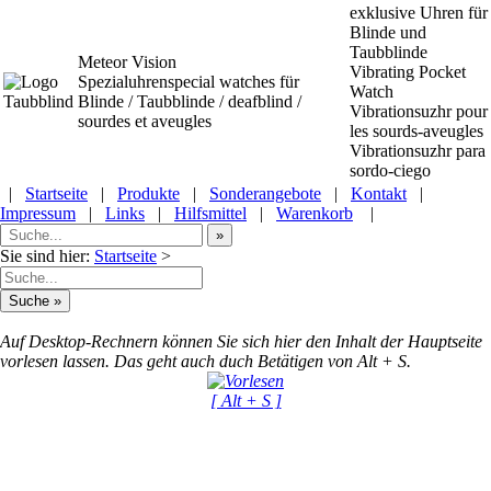
exklusive Uhren für
Blinde und
Taubblinde
Meteor Vision
Vibrating Pocket
Spezialuhrenspecial watches
für
Watch
Blinde / Taubblinde / deafblind /
Vibrationsuzhr pour
sourdes et aveugles
les sourds-aveugles
Vibrationsuzhr para
sordo-ciego
|
Startseite
|
Produkte
|
Sonderangebote
|
Kontakt
|
Impressum
|
Links
|
Hilfsmittel
|
Warenkorb
|
Sie sind hier:
Startseite
>
Auf Desktop-Rechnern können Sie sich hier den Inhalt der Hauptseite
vorlesen lassen. Das geht auch duch Betätigen von Alt + S.
[ Alt + S ]