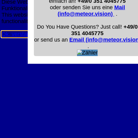
einfach an!
+49/0 351 4045775
Diese Website nutzt Cookies, um bestmögliche
oder senden Sie uns eine
Mail
Funktionalität bieten zu können.
(info@meteor.vision)
.
This website uses cookies to provide the best possible
functionality.
Do You Have Questions? Just call!
+49/0
351 4045775
Ok, verstanden
Mehr Infos
or send us an
Email (info@meteor.vision
.