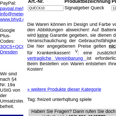
Hamburg entschieden, dass man durch die
Art.-Nr.
Produktbezeichnung
P
PayPal:
Anbringung eines Links, die Inhalte der
Signalgeber Queck
paypal.me/blindenhilfsmittel
gelinkten Seite ggf. mit zu verantworten hat.
info@meteor.vision
Dieses kann nur dadurch verhindert werden,
www.bhvd.de
dass man sich ausdrücklich von diesen
Die Waren können im Design und Farbe v
Inhalten distanziert. Hiermit distanzieren wir
den Abbildungen abweichen! Auf Batteri
Google
uns ausdrücklich von allen Inhalten, aller
wird
keine
Garantie gegeben, sie dienen d
Plus-
gelinkten Seiten auf unserer Homepage und
Veranschaulichung der Gebrauchsfähigkei
Codes:
machen uns diese Inhalte nicht zu eigen.
Die hier angegebenen Preise gelten
nic
3QC5+QCG
Diese Erklärung gilt für alle auf unserer
V
Dresden
für Krankenkassen!
: eine zusätzlic
Homepage angebrachten Links.
vertragliche Vereinbarung
ist erforderlic
Die Europäische Kommission stellt eine
Beim Bestellen von Waren entstehen Ihn
Plattform zur Online-Streitbeilegung (OS)
Kosten!
bereit. Die Plattform finden Sie unter
Wir sind
http://ec.europa.eu/consumers/odr/
Unsere E-
nach §4
Mailadresse lautet:
info@meteor.vision
.
Nr. 19a
Seitenanfang
Impressum
AGB
Widerruf
»
weitere Produkte dieser Kategorie
UStG von
Datenschutz
Urheberrechte
Kontakt
Links
der
Katalog (PDF)
Sitemap
Tag:
freizeit
unterhqltung
spiele
Umsatzsteuer
große Anzeige
Schließen
X
befreit.
Haben Sie Fragen? Dann rufen Sie doch