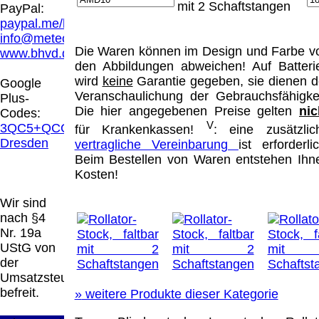
Hamburg entschieden, dass man durch die
mit 2 Schaftstangen
PayPal:
Anbringung eines Links, die Inhalte der
paypal.me/blindenhilfsmittel
gelinkten Seite ggf. mit zu verantworten hat.
info@meteor.vision
Dieses kann nur dadurch verhindert werden,
Die Waren können im Design und Farbe v
www.bhvd.de
dass man sich ausdrücklich von diesen
den Abbildungen abweichen! Auf Batteri
Inhalten distanziert. Hiermit distanzieren wir
wird
keine
Garantie gegeben, sie dienen d
Google
uns ausdrücklich von allen Inhalten, aller
Veranschaulichung der Gebrauchsfähigkei
Plus-
gelinkten Seiten auf unserer Homepage und
Die hier angegebenen Preise gelten
nic
Codes:
machen uns diese Inhalte nicht zu eigen.
V
3QC5+QCG
für Krankenkassen!
: eine zusätzlic
Diese Erklärung gilt für alle auf unserer
Dresden
vertragliche Vereinbarung
ist erforderlic
Homepage angebrachten Links.
Beim Bestellen von Waren entstehen Ihn
Die Europäische Kommission stellt eine
Kosten!
Plattform zur Online-Streitbeilegung (OS)
bereit. Die Plattform finden Sie unter
Wir sind
http://ec.europa.eu/consumers/odr/
Unsere E-
nach §4
Mailadresse lautet:
info@meteor.vision
.
Nr. 19a
Seitenanfang
Impressum
AGB
Widerruf
UStG von
Datenschutz
Urheberrechte
Kontakt
Links
der
Katalog (PDF)
Sitemap
Umsatzsteuer
große Anzeige
Schließen
X
befreit.
»
weitere Produkte dieser Kategorie