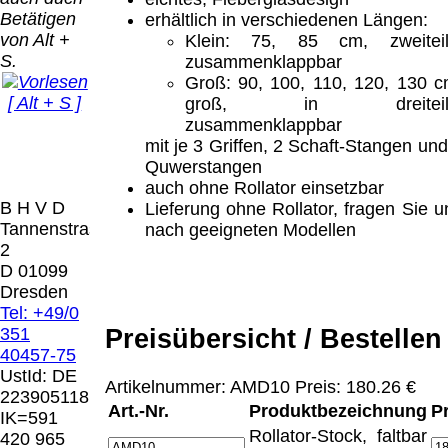
Bei dieser
Betätigen
erhältlich in verschiedenen Längen:
Versandart
Der Versand erfolgt
von Alt +
Klein: 75, 85 cm, zweiteil
erhalten Sie per
als versichertes
S.
zusammenklappbar
Email z.B. einen
Paket.
Groß: 90, 100, 110, 120, 130 c
Lizenzschlüssel
[ Alt + S ]
groß, in dreiteil
und die
Selbstabholung
zusammenklappbar
Rechnung /
vom Büro oder
Präqual
mit je 3 Griffen, 2 Schaft-Stangen und
Lieferschein. Sie
von
2026
Quwerstangen
erhalten also
Ausstellungen:
Wir sin
auch ohne Rollator einsetzbar
keinen
0.00 €
[ 7658 ]
B H V D
Lieferung ohne Rollator, fragen Sie u
Datenträger
.
Tannenstrasse
nach geeigneten Modellen
2
Die in diesem Dokument genannten
D 01099
Warenzeichen sind Eigentum der jeweiligen
Dresden
Firmen. Preisänderungen, Irrtümer und
Tel: +49/0
technische Änderungen vorbehalten.
Preisübersicht / Bestellen
351
letzte Änderung: 10. März 2026 Blinden
40457-75
Hilfsmittel Vertrieb Dresden,
UstId:
DE
Artikelnummer: AMD10 Preis: 180.26 €
223905118
Mit einem Urteil vom 12.05.1998 - 312 O
Art.-Nr.
Produktbezeichnung
P
IK=591
85/98 - Haftung für Links hat das Landgericht
Rollator-Stock, faltbar
420 965