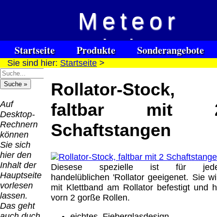
Meteor
Versandkosten DHL
Software
Vision
Standard bis 5kg
Download only
Startseite
Produkte
Sonderangebote
Deutschland
Sie sind hier:
Startseite
>
Spezialuhrenspecial
Deutschland
Kontakt
Impressum
Links
Nachnahme:
watches
Vorkasse:
für Blinde / Taubblinde
8.95 €
Rollator-Stock,
Hilfsmittel
Warenkorb
0.00 €
/ deafblind / sourdes et aveugles
Deutschland
Deutschland
Vorkasse: 6.95
Auf
faltbar mit 
PayPal:
€
Desktop-
0.00 €
Deutschland
Rechnern
Schaftstangen
EU (inkl.
PayPal: 6.95 €
können
Schweiz)
EU (inkl.
Sie sich
Vorkasse:
Schweiz)
hier den
QR
0.00 €
Vorkasse:
Inhalt der
Diesese spezielle ist für jed
Code:
EU (inkl.
20.00 €
Hauptseite
handelüblichen 'Rollator geeigenet. Sie wi
Schweiz)
EU (inkl.
vorlesen
mit Klettband am Rollator befestigt und h
PayPal:
Schweiz)
lassen.
vorn 2 gorße Rollen.
0.00 €
PayPal: 20.00
Das geht
€
auch duch
eichtes, Fieberglasdesign