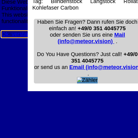
Tag:
Blindenstock
Langstock
Rollat
Diese Website nutzt Cookies, um bestmögliche
Kohlefaser
Carbon
Funktionalität bieten zu können.
This website uses cookies to provide the best possible
functionality.
Haben Sie Fragen? Dann rufen Sie doch
einfach an!
+49/0 351 4045775
Ok, verstanden
Mehr Infos
oder senden Sie uns eine
Mail
(info@meteor.vision)
.
Do You Have Questions? Just call!
+49/0
351 4045775
or send us an
Email (info@meteor.vision
.