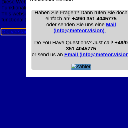
Diese Website nutzt Cookies, um bestmögliche
Funktionalität bieten zu können.
Haben Sie Fragen? Dann rufen Sie doch
This website uses cookies to provide the best possible
einfach an!
+49/0 351 4045775
functionality.
oder senden Sie uns eine
Mail
(info@meteor.vision)
.
Ok, verstanden
Mehr Infos
Do You Have Questions? Just call!
+49/0
351 4045775
or send us an
Email (info@meteor.vision
.