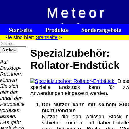
Meteor
Versandkosten DHL
Software
Vision
Standard bis 5kg
Download only
Startseite
Produkte
Sonderangebote
Deutschland
Sie sind hier:
Startseite
>
Spezialuhrenspecial
Deutschland
Kontakt
Impressum
Links
Nachnahme:
watches
Vorkasse:
für Blinde / Taubblinde
8.95 €
Spezialzubehör:
Hilfsmittel
Warenkorb
0.00 €
/ deafblind / sourdes et aveugles
Deutschland
Deutschland
Vorkasse: 6.95
Auf
Rollator-Endstück
PayPal:
€
Desktop-
0.00 €
Deutschland
Rechnern
EU (inkl.
PayPal: 6.95 €
können
Dies
Schweiz)
EU (inkl.
Sie sich
spezielle Endstück kann für zw
Vorkasse:
Schweiz)
hier den
Anwendungen eingesetzt werden.
QR
0.00 €
Vorkasse:
Inhalt der
Code:
EU (inkl.
20.00 €
Hauptseite
Der Nutzer kann mit seinem Sto
Schweiz)
EU (inkl.
vorlesen
nicht Pendeln
PayPal:
Schweiz)
lassen.
Nutzer die den weissen Stock n
0.00 €
PayPal: 20.00
Das geht
schieben können und dabei trotzd
€
auch duch
eine bestimmte Breite des We