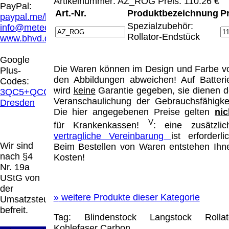
Artikelnummer: AZ_ROG Preis: 110.26 €
Hamburg entschieden, dass man durch die
PayPal:
Anbringung eines Links, die Inhalte der
Art.-Nr.
Produktbezeichnung
P
paypal.me/blindenhilfsmittel
gelinkten Seite ggf. mit zu verantworten hat.
Spezialzubehör:
info@meteor.vision
Dieses kann nur dadurch verhindert werden,
Rollator-Endstück
www.bhvd.de
dass man sich ausdrücklich von diesen
Inhalten distanziert. Hiermit distanzieren wir
Google
uns ausdrücklich von allen Inhalten, aller
Die Waren können im Design und Farbe v
Plus-
gelinkten Seiten auf unserer Homepage und
den Abbildungen abweichen! Auf Batteri
Codes:
machen uns diese Inhalte nicht zu eigen.
wird
keine
Garantie gegeben, sie dienen d
3QC5+QCG
Diese Erklärung gilt für alle auf unserer
Veranschaulichung der Gebrauchsfähigkei
Dresden
Homepage angebrachten Links.
Die hier angegebenen Preise gelten
nic
Die Europäische Kommission stellt eine
V
für Krankenkassen!
: eine zusätzlic
Plattform zur Online-Streitbeilegung (OS)
vertragliche Vereinbarung
ist erforderlic
bereit. Die Plattform finden Sie unter
Wir sind
Beim Bestellen von Waren entstehen Ihn
http://ec.europa.eu/consumers/odr/
Unsere E-
nach §4
Kosten!
Mailadresse lautet:
info@meteor.vision
.
Nr. 19a
Seitenanfang
Impressum
AGB
Widerruf
UStG von
Datenschutz
Urheberrechte
Kontakt
Links
der
Katalog (PDF)
Sitemap
»
weitere Produkte dieser Kategorie
Umsatzsteuer
große Anzeige
Schließen
X
befreit.
Tag:
Blindenstock
Langstock
Rollat
Kohlefaser
Carbon