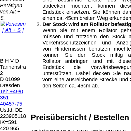
Bei dieser
Betätigen
abdecken möchten, können dies
Versandart
Der Versand erfolgt
von Alt +
Endstück einsetzen. Sie können dam
erhalten Sie per
als versichertes
S.
einen ca. 45cm breiten Weg erkunden
Email z.B. einen
Paket.
Der Stock wird am Rollator befestig
Lizenzschlüssel
[ Alt + S ]
Wenn Sie mit enem Rollator geh
und die
Selbstabholung
müssen und trotzdem den Stock a
Rechnung /
vom Büro oder
Präqual
Verkehrsschutzzeichen und Anzei
Lieferschein. Sie
von
2026
von Hindernissen benutzen möchte
erhalten also
Ausstellungen:
Wir sin
können Sie den Stock mittig 
keinen
0.00 €
[ 7759 ]
B H V D
Rollator anbringen und mit dies
Datenträger
.
Tannenstrasse
Endstück die Vorwärtsbewegu
2
unterstützen. Dabei decken Sie na
Die in diesem Dokument genannten
D 01099
vorn eine ausreichende Strecke und 
Warenzeichen sind Eigentum der jeweiligen
Dresden
den Seiten ca. 45cm ab.
Firmen. Preisänderungen, Irrtümer und
Tel: +49/0
technische Änderungen vorbehalten.
351
letzte Änderung: 10. März 2026 Blinden
40457-75
Hilfsmittel Vertrieb Dresden,
UstId:
DE
Preisübersicht / Bestellen
223905118
Mit einem Urteil vom 12.05.1998 - 312 O
IK=591
85/98 - Haftung für Links hat das Landgericht
420 965