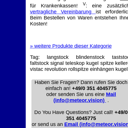
V
für Krankenkassen!
: eine zusätzlic
vertragliche Vereinbarung
ist erforderlic
Beim Bestellen von Waren entstehen Ihn
Kosten!
»
weitere Produkte dieser Kategorie
Tag:
langstock
blindenstock
taststo
faltstock
signal
teleskop
kugel
spitze
keller
vistac
revolution
rollspitze einhängen kugel
Haben Sie Fragen? Dann rufen Sie doch
einfach an!
+49/0 351 4045775
oder senden Sie uns eine
Mail
(info@meteor.vision)
.
Do You Have Questions? Just call!
+49/0
351 4045775
or send us an
Email (info@meteor.vision