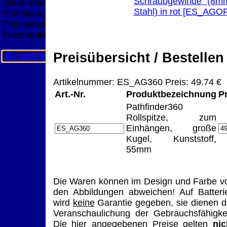
Schraubgewinde (8m
Diese Website nutzt Cookies, um bestmögliche
Stahl) in rot [ES_AGO
Funktionalität bieten zu können.
This website uses cookies to provide the best possible
functionality.
Preisübersicht / Bestellen
Ok, verstanden
Mehr Infos
Artikelnummer: ES_AG360 Preis: 49.74 €
Art.-Nr.
Produktbezeichnung
P
Pathfinder360
Rollspitze, zum
Einhängen, große
Kugel, Kunststoff,
55mm
Die Waren können im Design und Farbe v
den Abbildungen abweichen! Auf Batteri
wird
keine
Garantie gegeben, sie dienen d
Veranschaulichung der Gebrauchsfähigkei
Die hier angegebenen Preise gelten
nic