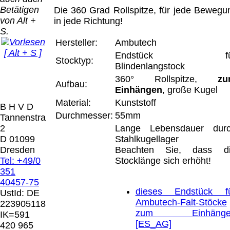
Bei dieser
Betätigen
Die 360 Grad Rollspitze, für jede Bewegu
Versandart
Der Versand erfolgt
von Alt +
in jede Richtung!
erhalten Sie per
als versichertes
S.
Email z.B. einen
Paket.
Hersteller:
Ambutech
Lizenzschlüssel
[ Alt + S ]
und die
Endstück fü
Selbstabholung
Stocktyp:
Rechnung /
Blindenlangstock
vom Büro oder
Präqual
Lieferschein. Sie
360° Rollspitze,
zu
von
2026
Aufbau:
erhalten also
Einhängen
, große Kugel
Ausstellungen:
Wir sin
keinen
0.00 €
Material:
Kunststoff
[ 8232 ]
B H V D
Datenträger
.
Durchmesser:
55mm
Tannenstrasse
2
Lange Lebensdauer dur
Die in diesem Dokument genannten
D 01099
Stahlkugellager
Warenzeichen sind Eigentum der jeweiligen
Dresden
Beachten Sie, dass d
Firmen. Preisänderungen, Irrtümer und
Tel: +49/0
Stocklänge sich erhöht!
technische Änderungen vorbehalten.
351
letzte Änderung: 20. April 2026 Blinden
40457-75
Hilfsmittel Vertrieb Dresden,
dieses Endstück f
UstId:
DE
Ambutech-Falt-Stöcke
223905118
Mit einem Urteil vom 12.05.1998 - 312 O
zum Einhänge
IK=591
85/98 - Haftung für Links hat das Landgericht
[ES_AG]
420 965