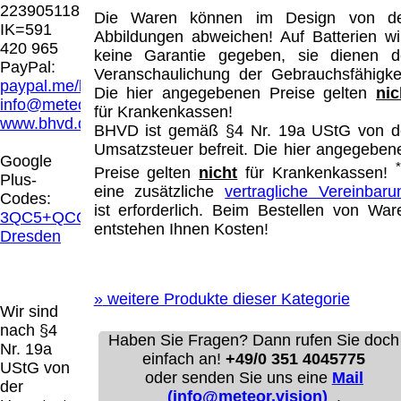
Hamburg entschieden, dass man durch die
223905118
Die Waren können im Design von d
Anbringung eines Links, die Inhalte der
IK=591
Abbildungen abweichen! Auf Batterien wi
gelinkten Seite ggf. mit zu verantworten hat.
420 965
keine Garantie gegeben, sie dienen d
Dieses kann nur dadurch verhindert werden,
PayPal:
Veranschaulichung der Gebrauchsfähigkei
dass man sich ausdrücklich von diesen
paypal.me/blindenhilfsmittel
Die hier angegebenen Preise gelten
nic
Inhalten distanziert. Hiermit distanzieren wir
info@meteor.vision
für Krankenkassen!
uns ausdrücklich von allen Inhalten, aller
www.bhvd.de
BHVD ist gemäß §4 Nr. 19a UStG von d
gelinkten Seiten auf unserer Homepage und
Umsatzsteuer befreit. Die hier angegeben
machen uns diese Inhalte nicht zu eigen.
Google
Diese Erklärung gilt für alle auf unserer
Preise gelten
nicht
für Krankenkassen!
Plus-
Homepage angebrachten Links.
eine zusätzliche
vertragliche Vereinbaru
Codes:
Die Europäische Kommission stellt eine
ist erforderlich. Beim Bestellen von War
3QC5+QCG
Plattform zur Online-Streitbeilegung (OS)
entstehen Ihnen Kosten!
Dresden
bereit. Die Plattform finden Sie unter
http://ec.europa.eu/consumers/odr/
Unsere E-
Mailadresse lautet:
info@meteor.vision
.
»
weitere Produkte dieser Kategorie
Seitenanfang
Impressum
AGB
Widerruf
Wir sind
Datenschutz
Urheberrechte
Kontakt
Links
nach §4
Haben Sie Fragen? Dann rufen Sie doch
Katalog (PDF)
Sitemap
Nr. 19a
einfach an!
+49/0 351 4045775
große Anzeige
Schließen
X
UStG von
oder senden Sie uns eine
Mail
der
(info@meteor.vision)
.