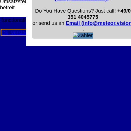
Umsatzsteuer
Diese Website nutzt Cookies, um bestmögliche
befreit.
Funktionalität bieten zu können.
Do You Have Questions? Just call!
+49/0
This website uses cookies to provide the best possible
351 4045775
functionality.
or send us an
Email (info@meteor.vision
.
Ok, verstanden
Mehr Infos