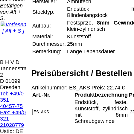
Bei dieser
Hersteller:
Ambutech
Betätigen
Versandart
Endstück fü
Der Versand erfolgt
von Alt +
Stocktyp:
erhalten Sie per
Blindenlangstock
als versichertes
S.
Email z.B. einen
Festspitze,
8mm Gewind
Paket.
Lizenzschlüssel
Aufbau:
klein-zylindrisch
[ Alt + S ]
und die
Selbstabholung
Material:
Kunststoff
Rechnung /
vom Büro oder
Präqual
Lieferschein. Sie
Durchmesser:
25mm
von
2026
erhalten also
Bemerkung:
Lange Lebensdauer
Ausstellungen:
Wir sin
keinen
0.00 €
[
]
[
]
B H V D
Datenträger
.
Tannenstrasse
Preisübersicht / Bestellen
2
Die in diesem Dokument genannten
D 01099
Warenzeichen sind Eigentum der jeweiligen
Dresden
Artikelnummer: ES_AKS Preis: 22.74 €
Firmen. Preisänderungen, Irrtümer und
Tel: +49/0
Art.-Nr.
Produktbezeichnung
P
technische Änderungen vorbehalten.
351
Endstück, feste,
letzte Änderung: 22. Januar 2025 Blinden
40457-75
Kunststoff, zylindrisch
Hilfsmittel Vertrieb Dresden,
Fax: +49/0
mit 8mm
321
Schraubgewinde
Mit einem Urteil vom 12.05.1998 - 312 O
21028779
85/98 - Haftung für Links hat das Landgericht
UstId:
DE