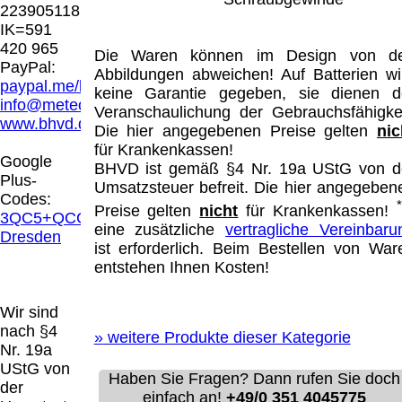
Hamburg entschieden, dass man durch die
223905118
Anbringung eines Links, die Inhalte der
IK=591
gelinkten Seite ggf. mit zu verantworten hat.
420 965
Die Waren können im Design von d
Dieses kann nur dadurch verhindert werden,
PayPal:
Abbildungen abweichen! Auf Batterien wi
dass man sich ausdrücklich von diesen
paypal.me/blindenhilfsmittel
keine Garantie gegeben, sie dienen d
Inhalten distanziert. Hiermit distanzieren wir
info@meteor.vision
Veranschaulichung der Gebrauchsfähigkei
uns ausdrücklich von allen Inhalten, aller
www.bhvd.de
Die hier angegebenen Preise gelten
nic
gelinkten Seiten auf unserer Homepage und
für Krankenkassen!
machen uns diese Inhalte nicht zu eigen.
Google
BHVD ist gemäß §4 Nr. 19a UStG von d
Diese Erklärung gilt für alle auf unserer
Plus-
Umsatzsteuer befreit. Die hier angegeben
Homepage angebrachten Links.
Codes:
Die Europäische Kommission stellt eine
Preise gelten
nicht
für Krankenkassen!
3QC5+QCG
Plattform zur Online-Streitbeilegung (OS)
eine zusätzliche
vertragliche Vereinbaru
Dresden
bereit. Die Plattform finden Sie unter
ist erforderlich. Beim Bestellen von War
http://ec.europa.eu/consumers/odr/
Unsere E-
entstehen Ihnen Kosten!
Mailadresse lautet:
info@meteor.vision
.
Seitenanfang
Impressum
AGB
Widerruf
Wir sind
Datenschutz
Urheberrechte
Kontakt
Links
nach §4
»
weitere Produkte dieser Kategorie
Katalog (PDF)
Sitemap
Nr. 19a
große Anzeige
Schließen
X
UStG von
Haben Sie Fragen? Dann rufen Sie doch
der
einfach an!
+49/0 351 4045775