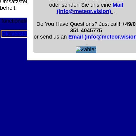
Umsatzsteuer
Diese Website nutzt Cookies, um bestmögliche
oder senden Sie uns eine
Mail
befreit.
Funktionalität bieten zu können.
(info@meteor.vision)
.
This website uses cookies to provide the best possible
functionality.
Do You Have Questions? Just call!
+49/0
351 4045775
Ok, verstanden
Mehr Infos
or send us an
Email (info@meteor.vision
.