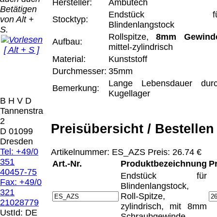
Bei dieser
Hersteller:
Ambutech
Betätigen
Versandart
Endstück fü
Der Versand erfolgt
von Alt +
Stocktyp:
erhalten Sie per
Blindenlangstock
als versichertes
S.
Email z.B. einen
Rollspitze,
8mm Gewind
Paket.
Lizenzschlüssel
Aufbau:
mittel-zylindrisch
[ Alt + S ]
und die
Selbstabholung
Material:
Kunststoff
Rechnung /
vom Büro oder
Präqual
Lieferschein. Sie
Durchmesser:
35mm
von
2026
erhalten also
Lange Lebensdauer dur
Ausstellungen:
Wir sin
Bemerkung:
keinen
Kugellager
0.00 €
[
]
[
]
B H V D
Datenträger
.
Tannenstrasse
2
Preisübersicht / Bestellen
Die in diesem Dokument genannten
D 01099
Warenzeichen sind Eigentum der jeweiligen
Dresden
Firmen. Preisänderungen, Irrtümer und
Tel: +49/0
Artikelnummer: ES_AZS Preis: 26.74 €
technische Änderungen vorbehalten.
351
Art.-Nr.
Produktbezeichnung
P
letzte Änderung: 22. Januar 2025 Blinden
40457-75
Endstück für
Hilfsmittel Vertrieb Dresden,
Fax: +49/0
Blindenlangstock,
321
Roll-Spitze,
Mit einem Urteil vom 12.05.1998 - 312 O
21028779
zylindrisch, mit 8mm
85/98 - Haftung für Links hat das Landgericht
UstId:
DE
Schraubgewinde