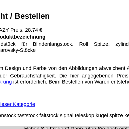
ht / Bestellen
Eigentum der jeweiligen Firmen. Preisänderungen, Irrt
ZY Preis: 28.74 €
trieb Dresden,
oduktbezeichnung
dstück für Blindenlangstock, Roll Spitze, zylind
ung für Links hat das Landgericht Hamburg entschieden,
arovsky-Stöcke
eite ggf. mit zu verantworten hat. Dieses kann nur dadur
distanziert. Hiermit distanzieren wir uns ausdrücklich v
uns diese Inhalte nicht zu eigen. Diese Erklärung gilt f
m Design und Farbe von den Abbildungen abweichen! A
line-Streitbeilegung (OS) bereit. Die Plattform finden S
der Gebrauchsfähigkeit. Die hier angegebenen Prei
se lautet:
info@meteor.vision
.
barung
ist erforderlich. Beim Bestellen von Waren entste
Urheberrechte
Kontakt
Links
Katalog (PDF)
Sitemap
ieser Kategorie
alität bieten zu können.
unctionality.
enstock
taststock
faltstock
signal
teleskop
kugel
spitze
ke
Haben Sie Fragen? Dann rufen Sie doch einf