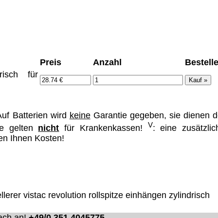
ümer und
Preis
Anzahl
Bestell
risch für
 dass man durch
ch verhindert
on allen Inhalten,
ür alle auf
uf Batterien wird
keine
Garantie gegeben, sie dienen d
V
ie unter
se gelten
nicht
für Krankenkassen!
: eine zusätzlic
hen Ihnen Kosten!
llerer
vistac
revolution
rollspitze einhängen zylindrisch
ach an!
+49/0 351 4045775