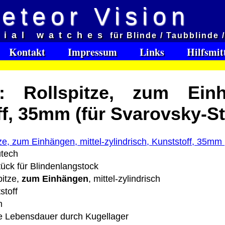
eteor Vision
d
cial watches
für Blinde / Taubblinde 
et aveugles
Kontakt
Impressum
Links
Hilfsmit
e:
: Rollspitze, zum Einhä
Software Download only
95
f, 35mm (für Svarovsky-S
Deutschland Vorkasse: 0.00 €
Deutschland PayPal: 0.00 €
EU (inkl. Schweiz) Vorkasse: 0.00 €
EU (inkl. Schweiz) PayPal: 0.00 €
tech
Bei dieser Versandart erhalten Sie per Email z.B. ein
ück für Blindenlangstock
Lizenzschlüssel und die Rechnung / Lieferschein. Sie
pitze,
zum Einhängen
, mittel-zylindrisch
keinen Datenträger
.
stoff
m
ro
 Lebensdauer durch Kugellager
: