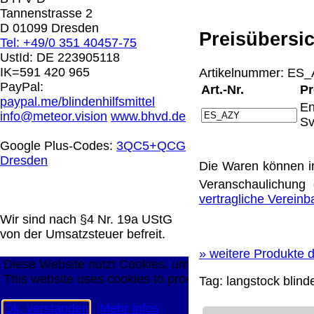
0.00 €
Tannenstrasse 2
D 01099 Dresden
Preisübersic
Tel: +49/0 351 40457-75
Die in diesem Dokument genannten Warenzeichen sind 
UstId:
DE 223905118
technische Änderungen vorbehalten.
IK=591 420 965
Artikelnummer: ES_A
letzte Änderung: 10. März 2026 Blinden Hilfsmittel Ver
PayPal:
Art.-Nr.
Pr
paypal.me/blindenhilfsmittel
En
Mit einem Urteil vom 12.05.1998 - 312 O 85/98 - Haft
info@meteor.vision
www.bhvd.de
Sv
die Anbringung eines Links, die Inhalte der gelinkten S
werden, dass man sich ausdrücklich von diesen Inhalten 
Google Plus-Codes:
3QC5+QCG
aller gelinkten Seiten auf unserer Homepage und machen 
Dresden
Die Waren können i
unserer Homepage angebrachten Links.
Die Europäische Kommission stellt eine Plattform zur On
Veranschaulichung 
http://ec.europa.eu/consumers/odr/
Unsere E-Mailadres
vertragliche Verein
Seitenanfang
Impressum
AGB
Widerruf
Datenschutz
Wir sind nach §4 Nr. 19a UStG
große Anzeige
Schließen
X
von der Umsatzsteuer befreit.
»
weitere Produkte d
Diese Website nutzt Cookies, um bestmögliche Funktion
This website uses cookies to provide the best possible f
Tag:
langstock
blind
Ok, verstanden
Mehr Infos