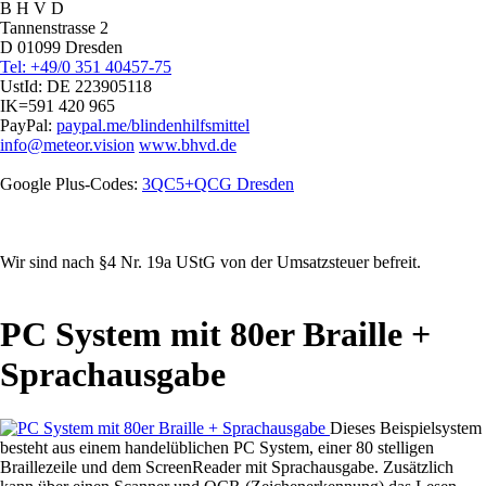
B H V D
Tannenstrasse 2
D 01099 Dresden
Tel: +49/0 351 40457-75
UstId:
DE 223905118
IK=591 420 965
PayPal:
paypal.me/blindenhilfsmittel
info@meteor.vision
www.bhvd.de
Google Plus-Codes:
3QC5+QCG Dresden
Wir sind nach §4 Nr. 19a UStG von der Umsatzsteuer befreit.
PC System mit 80er Braille +
Sprachausgabe
Dieses Beispielsystem
besteht aus einem handelüblichen PC System, einer 80 stelligen
Braillezeile und dem ScreenReader mit Sprachausgabe. Zusätzlich