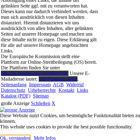
Anbringung eines Links, die Inhalte der
gelinkten Seite ggf. mit zu verantworten hat.
Dieses kann nur dadurch verhindert werden, dass
man sich ausdrücklich von diesen Inhalten
distanziert. Hiermit distanzieren wir uns
ausdrücklich von allen Inhalten, aller gelinkten
Seiten auf unserer Homepage und machen uns
diese Inhalte nicht zu eigen. Diese Erklärung gilt
für alle auf unserer Homepage angebrachten
Links.
Die Europäische Kommission stellt eine
Plattform zur Online-Streitbeilegung (OS) bereit.
Die Plattform finden Sie unter
http://ec.europa.eu/consumers/odr/
Unsere E-
Mailadresse lautet:
info@meteor.vision
.
Seitenanfang
Impressum
AGB
Widerruf
Datenschutz
Urheberrechte
Kontakt
Links
Katalog (PDF)
Sitemap
große Anzeige
Schließen
X
Diese Website nutzt Cookies, um bestmögliche Funktionalität bieten zu
können.
This website uses cookies to provide the best possible functionality.
Ok, verstanden
Mehr Infos