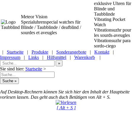
exklusive Uhren für
Blinde und
Taubblinde
Meteor Vision
Vibrating Pocket
Spezialuhrenspecial watches
für
Watch
Blinde / Taubblinde / deafblind /
Vibrationsuzhr pour
sourdes et aveugles
les sourds-aveugles
Vibrationsuzhr para
sordo-ciego
|
Startseite
|
Produkte
|
Sonderangebote
|
Kontakt
|
Impressum
|
Links
|
Hilfsmittel
|
Warenkorb
|
Sie sind hier:
Startseite
>
Auf Desktop-Rechnern können Sie sich hier den Inhalt der Hauptseite
vorlesen lassen. Das geht auch duch Betätigen von Alt + S.
[ Alt + S ]