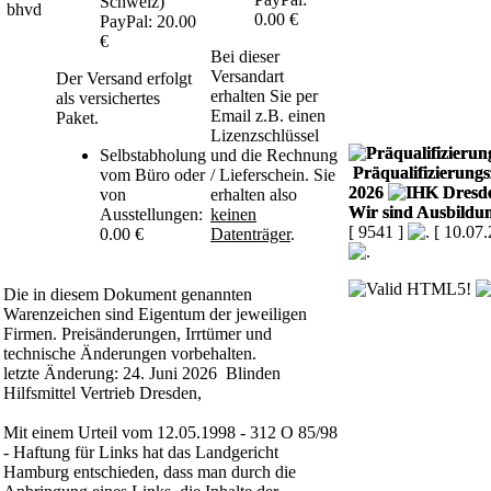
Schweiz)
0.00 €
PayPal: 20.00
€
Bei dieser
Versandart
Der Versand erfolgt
erhalten Sie per
als versichertes
Email z.B. einen
Paket.
Lizenzschlüssel
Selbstabholung
und die Rechnung
Präqualifizierungsz
vom Büro oder
/ Lieferschein. Sie
2026
von
erhalten also
Wir sind Ausbildun
Ausstellungen:
keinen
[ 9541 ]
[ 10.07
0.00 €
Datenträger
.
Die in diesem Dokument genannten
Warenzeichen sind Eigentum der jeweiligen
Firmen. Preisänderungen, Irrtümer und
technische Änderungen vorbehalten.
letzte Änderung: 24. Juni 2026 Blinden
Hilfsmittel Vertrieb Dresden,
Mit einem Urteil vom 12.05.1998 - 312 O 85/98
- Haftung für Links hat das Landgericht
Hamburg entschieden, dass man durch die