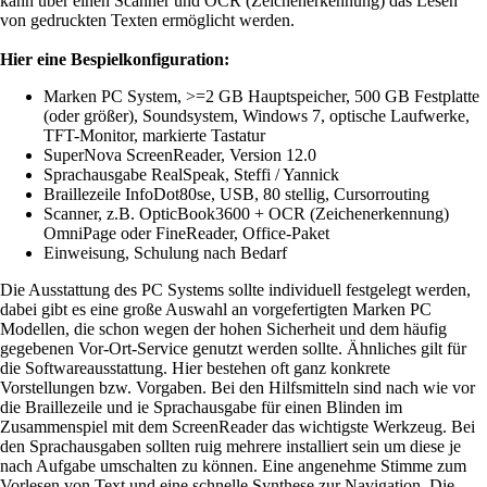
kann über einen Scanner und OCR (Zeichenerkennung) das Lesen
von gedruckten Texten ermöglicht werden.
Hier eine Bespielkonfiguration:
Marken PC System, >=2 GB Hauptspeicher, 500 GB Festplatte
(oder größer), Soundsystem, Windows 7, optische Laufwerke,
TFT-Monitor, markierte Tastatur
SuperNova ScreenReader, Version 12.0
Sprachausgabe RealSpeak, Steffi / Yannick
Braillezeile InfoDot80se, USB, 80 stellig, Cursorrouting
Scanner, z.B. OpticBook3600 + OCR (Zeichenerkennung)
OmniPage oder FineReader, Office-Paket
Einweisung, Schulung nach Bedarf
Die Ausstattung des PC Systems sollte individuell festgelegt werden,
dabei gibt es eine große Auswahl an vorgefertigten Marken PC
Modellen, die schon wegen der hohen Sicherheit und dem häufig
gegebenen Vor-Ort-Service genutzt werden sollte. Ähnliches gilt für
die Softwareausstattung. Hier bestehen oft ganz konkrete
Vorstellungen bzw. Vorgaben. Bei den Hilfsmitteln sind nach wie vor
die Braillezeile und ie Sprachausgabe für einen Blinden im
Zusammenspiel mit dem ScreenReader das wichtigste Werkzeug. Bei
den Sprachausgaben sollten ruig mehrere installiert sein um diese je
nach Aufgabe umschalten zu können. Eine angenehme Stimme zum
Vorlesen von Text und eine schnelle Synthese zur Navigation. Die