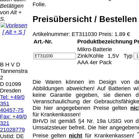
Bei dieser
Folie.
Betätigen
Versandart
Der Versand erfolgt
von Alt +
erhalten Sie per
als versichertes
Preisübersicht / Bestellen
S.
Email z.B. einen
Paket.
Lizenzschlüssel
[ Alt + S ]
und die
Artikelnummer: ET311030 Preis: 1.89 €
Selbstabholung
Rechnung /
Art.-Nr.
Produktbezeichnung
P
vom Büro oder
Präqual
Lieferschein. Sie
von
Mikro-Batterie
2026
erhalten also
Ausstellungen:
Zink/Kohle 1,5V Typ
Wir sin
keinen
0.00 €
AAA 4er Pack
[
]
[
]
B H V D
Datenträger
.
Tannenstrasse
2
Die in diesem Dokument genannten
Die Waren können im Design von d
D 01099
Warenzeichen sind Eigentum der jeweiligen
Abbildungen abweichen! Auf Batterien wi
Dresden
Firmen. Preisänderungen, Irrtümer und
keine Garantie gegeben, sie dienen d
Tel: +49/0
technische Änderungen vorbehalten.
Veranschaulichung der Gebrauchsfähigkei
351
letzte Änderung: 22. Januar 2025 Blinden
Die hier angegebenen Preise gelten
nic
40457-75
Hilfsmittel Vertrieb Dresden,
für Krankenkassen!
Fax: +49/0
BHVD ist gemäß §4 Nr. 19a UStG von d
321
Mit einem Urteil vom 12.05.1998 - 312 O
Umsatzsteuer befreit. Die hier angegeben
21028779
85/98 - Haftung für Links hat das Landgericht
Preise gelten
nicht
für Krankenkassen!
UstId:
DE