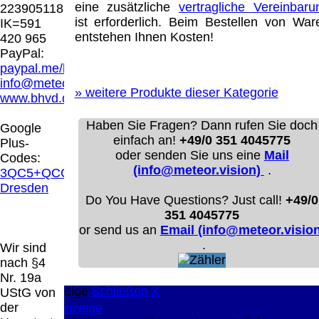
Hamburg entschieden, dass man durch die
eine zusätzliche
vertragliche Vereinbaru
223905118
Anbringung eines Links, die Inhalte der
ist erforderlich. Beim Bestellen von War
IK=591
gelinkten Seite ggf. mit zu verantworten hat.
entstehen Ihnen Kosten!
420 965
Dieses kann nur dadurch verhindert werden,
PayPal:
dass man sich ausdrücklich von diesen
paypal.me/blindenhilfsmittel
Inhalten distanziert. Hiermit distanzieren wir
info@meteor.vision
uns ausdrücklich von allen Inhalten, aller
»
weitere Produkte dieser Kategorie
www.bhvd.de
gelinkten Seiten auf unserer Homepage und
machen uns diese Inhalte nicht zu eigen.
Haben Sie Fragen? Dann rufen Sie doch
Google
Diese Erklärung gilt für alle auf unserer
einfach an!
+49/0 351 4045775
Plus-
Homepage angebrachten Links.
oder senden Sie uns eine
Mail
Codes:
Die Europäische Kommission stellt eine
(info@meteor.vision)
.
3QC5+QCG
Plattform zur Online-Streitbeilegung (OS)
Dresden
bereit. Die Plattform finden Sie unter
Do You Have Questions? Just call!
+49/0
http://ec.europa.eu/consumers/odr/
Unsere E-
351 4045775
Mailadresse lautet:
info@meteor.vision
.
or send us an
Email (info@meteor.vision
Seitenanfang
Impressum
AGB
Widerruf
.
Wir sind
Datenschutz
Urheberrechte
Kontakt
Links
nach §4
Katalog (PDF)
Sitemap
Nr. 19a
große Anzeige
Schließen
X
UStG von
der