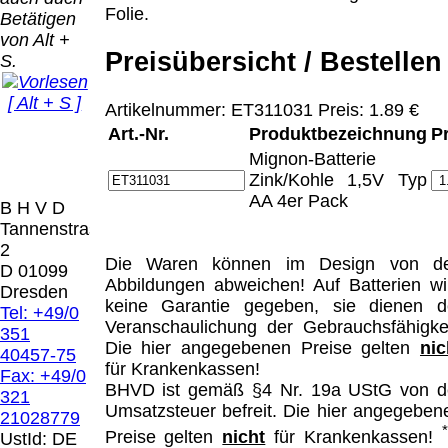
Bei dieser
Folie.
Betätigen
Versandart
Der Versand erfolgt
von Alt +
erhalten Sie per
als versichertes
Preisübersicht / Bestellen
S.
Email z.B. einen
Paket.
Lizenzschlüssel
[ Alt + S ]
und die
Artikelnummer: ET311031 Preis: 1.89 €
Selbstabholung
Rechnung /
Art.-Nr.
Produktbezeichnung
P
vom Büro oder
Präqual
Lieferschein. Sie
von
Mignon-Batterie
2026
erhalten also
Ausstellungen:
Zink/Kohle 1,5V Typ
Wir sin
keinen
0.00 €
AA 4er Pack
[
]
[
]
B H V D
Datenträger
.
Tannenstrasse
2
Die in diesem Dokument genannten
Die Waren können im Design von d
D 01099
Warenzeichen sind Eigentum der jeweiligen
Abbildungen abweichen! Auf Batterien wi
Dresden
Firmen. Preisänderungen, Irrtümer und
keine Garantie gegeben, sie dienen d
Tel: +49/0
technische Änderungen vorbehalten.
Veranschaulichung der Gebrauchsfähigkei
351
letzte Änderung: 22. Januar 2025 Blinden
Die hier angegebenen Preise gelten
nic
40457-75
Hilfsmittel Vertrieb Dresden,
für Krankenkassen!
Fax: +49/0
BHVD ist gemäß §4 Nr. 19a UStG von d
321
Mit einem Urteil vom 12.05.1998 - 312 O
Umsatzsteuer befreit. Die hier angegeben
21028779
85/98 - Haftung für Links hat das Landgericht
Preise gelten
nicht
für Krankenkassen!
UstId:
DE