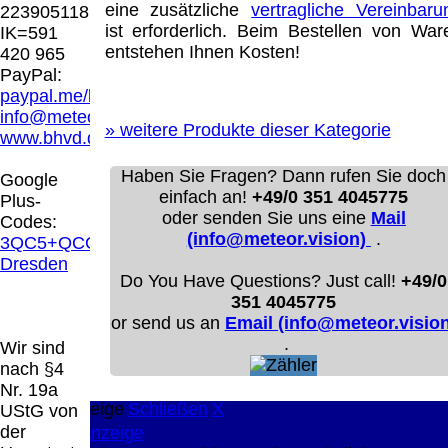
Hamburg entschieden, dass man durch die
eine zusätzliche
vertragliche Vereinbaru
223905118
Anbringung eines Links, die Inhalte der
ist erforderlich. Beim Bestellen von War
IK=591
gelinkten Seite ggf. mit zu verantworten hat.
entstehen Ihnen Kosten!
420 965
Dieses kann nur dadurch verhindert werden,
PayPal:
dass man sich ausdrücklich von diesen
paypal.me/blindenhilfsmittel
Inhalten distanziert. Hiermit distanzieren wir
info@meteor.vision
uns ausdrücklich von allen Inhalten, aller
»
weitere Produkte dieser Kategorie
www.bhvd.de
gelinkten Seiten auf unserer Homepage und
machen uns diese Inhalte nicht zu eigen.
Haben Sie Fragen? Dann rufen Sie doch
Google
Diese Erklärung gilt für alle auf unserer
einfach an!
+49/0 351 4045775
Plus-
Homepage angebrachten Links.
oder senden Sie uns eine
Mail
Codes:
Die Europäische Kommission stellt eine
(info@meteor.vision)
.
3QC5+QCG
Plattform zur Online-Streitbeilegung (OS)
Dresden
bereit. Die Plattform finden Sie unter
Do You Have Questions? Just call!
+49/0
http://ec.europa.eu/consumers/odr/
Unsere E-
351 4045775
Mailadresse lautet:
info@meteor.vision
.
or send us an
Email (info@meteor.vision
Seitenanfang
Impressum
AGB
Widerruf
.
Wir sind
Datenschutz
Urheberrechte
Kontakt
Links
nach §4
Katalog (PDF)
Sitemap
Nr. 19a
große Anzeige
Schließen
X
UStG von
der