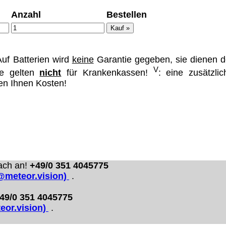
Anzahl
Bestellen
ümer und
uf Batterien wird
keine
Garantie gegeben, sie dienen d
V
se gelten
nicht
für Krankenkassen!
: eine zusätzlic
 dass man durch
hen Ihnen Kosten!
ch verhindert
on allen Inhalten,
ür alle auf
ie unter
ach an!
+49/0 351 4045775
o@meteor.vision)
.
49/0 351 4045775
eor.vision)
.