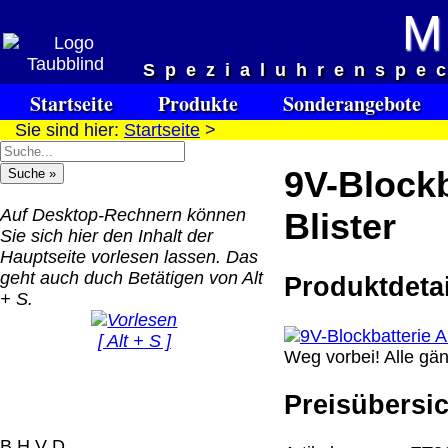
M
Versandkosten DHL Standar
Spezialuhrenspe
bis 5kg
Startseite
Produkte
Sonderangebote
Deutschland Nachnahm
Sie sind hier:
Startseite
>
8.95 €
Deutschland Vorkasse:
9V-Blockb
6.95 €
Deutschland PayPal: 6.
Auf Desktop-Rechnern können
Blister
€
Sie sich hier den Inhalt der
EU (inkl. Schweiz)
Hauptseite vorlesen lassen. Das
QR Code:
Vorkasse: 20.00 €
geht auch duch Betätigen von Alt
Produktdetai
EU (inkl. Schweiz)
+ S.
PayPal: 20.00 €
[ Alt + S ]
Weg vorbei! Alle gän
Der Versand erfolgt als
versichertes Paket.
Preisübersic
Selbstabholung vom Bü
oder von Ausstellungen
B H V D