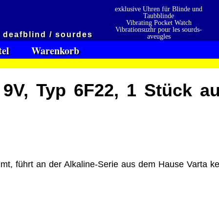
exklusive Uhren für Blinde und
Taubblinde
Vibrating Pocket Watch
Vibrationsuzhr pour les sourds-
/ deafblind / sourdes
aveugles
Vibrationsuzhr para sordo-ciego
tel
Warenkorb
 9V, Typ 6F22, 1 Stück au
en
Präqualifizierungszertifikat
» 2021
mt, führt an der Alkaline-Serie aus dem Hause Varta ke
 erhalten also
2026
Wir sind Ausbildungsbetrieb
[ 4488 ]
[ 14.11.2025 01:07:59 ]