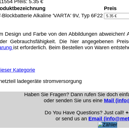
1554 Preis: 5.35 €
oduktbezeichnung
Preis
-Blockbatterie Alkaline 'VARTA' 9V, Typ 6F22
Eigentum der jeweiligen Firmen. Preisänderungen, Irrt
el Vertrieb Dresden,
m Design und Farbe von den Abbildungen abweichen! A
der Gebrauchsfähigkeit. Die hier angegebenen Prei
ung für Links hat das Landgericht Hamburg entschieden,
barung
ist erforderlich. Beim Bestellen von Waren entste
eite ggf. mit zu verantworten hat. Dieses kann nur dadur
distanziert. Hiermit distanzieren wir uns ausdrücklich v
uns diese Inhalte nicht zu eigen. Diese Erklärung gilt f
ieser Kategorie
line-Streitbeilegung (OS) bereit. Die Plattform finden S
etzteil
ladegeräte
stromversorgung
se lautet:
info@meteor.vision
.
Urheberrechte
Kontakt
Links
Katalog (PDF)
Sitemap
Haben Sie Fragen? Dann rufen Sie doch einf
oder senden Sie uns eine
Mail (inf
alität bieten zu können.
Do You Have Questions? Just call!
+
unctionality.
or send us an
Email (info@met