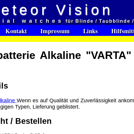
eteor Vision
d
cial watches
für Blinde / Taubblinde 
et aveugles
Kontakt
Impressum
Links
Hilfsmit
e:
atterie Alkaline "VARTA"
Software Download only
95
Deutschland Vorkasse: 0.00 €
Deutschland PayPal: 0.00 €
EU (inkl. Schweiz) Vorkasse: 0.00 €
ls
EU (inkl. Schweiz) PayPal: 0.00 €
Bei dieser Versandart erhalten Sie per Email z.B. ein
Wenn es auf Qualität und Zuverlässigkeit ankom
Lizenzschlüssel und die Rechnung / Lieferschein. Sie
gigen Typen, Lieferung geblistert.
keinen Datenträger
.
ht / Bestellen
ro
: