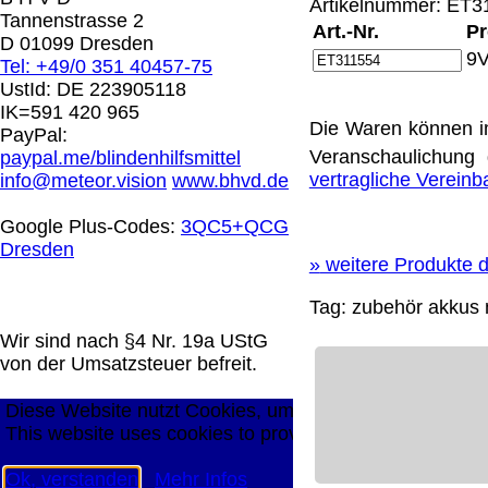
Artikelnummer: ET31
0.00 €
Tannenstrasse 2
Art.-Nr.
Pr
D 01099 Dresden
9V
Tel: +49/0 351 40457-75
Die in diesem Dokument genannten Warenzeichen sind 
UstId:
DE 223905118
technische Änderungen vorbehalten.
IK=591 420 965
letzte Änderung: 14. September 2025 Blinden Hilfsmitt
Die Waren können i
PayPal:
Veranschaulichung 
paypal.me/blindenhilfsmittel
Mit einem Urteil vom 12.05.1998 - 312 O 85/98 - Haft
vertragliche Verein
info@meteor.vision
www.bhvd.de
die Anbringung eines Links, die Inhalte der gelinkten S
werden, dass man sich ausdrücklich von diesen Inhalten 
Google Plus-Codes:
3QC5+QCG
aller gelinkten Seiten auf unserer Homepage und machen 
Dresden
unserer Homepage angebrachten Links.
»
weitere Produkte d
Die Europäische Kommission stellt eine Plattform zur On
Tag:
zubehör
akkus
n
http://ec.europa.eu/consumers/odr/
Unsere E-Mailadres
Seitenanfang
Impressum
AGB
Widerruf
Datenschutz
Wir sind nach §4 Nr. 19a UStG
große Anzeige
Schließen
X
von der Umsatzsteuer befreit.
Diese Website nutzt Cookies, um bestmögliche Funktion
This website uses cookies to provide the best possible f
Ok, verstanden
Mehr Infos