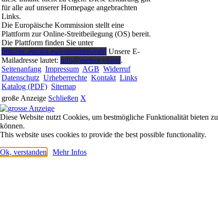
für alle auf unserer Homepage angebrachten
Links.
Die Europäische Kommission stellt eine
Plattform zur Online-Streitbeilegung (OS) bereit.
Die Plattform finden Sie unter
http://ec.europa.eu/consumers/odr/
Unsere E-
Mailadresse lautet:
info@meteor.vision
.
Seitenanfang
Impressum
AGB
Widerruf
Datenschutz
Urheberrechte
Kontakt
Links
Katalog (PDF)
Sitemap
große Anzeige
Schließen
X
Diese Website nutzt Cookies, um bestmögliche Funktionalität bieten zu
können.
This website uses cookies to provide the best possible functionality.
Ok, verstanden
Mehr Infos