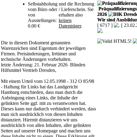
Selbstabholung
und die Rechnung
Präqualifizierungsz
vom Büro oder
/ Lieferschein. Sie
2026
von
erhalten also
Wir sind Ausbildun
Ausstellungen:
keinen
[ 6717 ]
[ 23.02
0.00 €
Datenträger
.
Die in diesem Dokument genannten
Warenzeichen sind Eigentum der jeweiligen
Firmen. Preisänderungen, Irrtümer und
technische Änderungen vorbehalten.
letzte Änderung: 21. Februar 2026 Blinden
Hilfsmittel Vertrieb Dresden,
Mit einem Urteil vom 12.05.1998 - 312 O 85/98
- Haftung für Links hat das Landgericht
Hamburg entschieden, dass man durch die
Anbringung eines Links, die Inhalte der
gelinkten Seite ggf. mit zu verantworten hat.
Dieses kann nur dadurch verhindert werden, dass
man sich ausdrücklich von diesen Inhalten
distanziert. Hiermit distanzieren wir uns
ausdrücklich von allen Inhalten, aller gelinkten
Seiten auf unserer Homepage und machen uns
diese Inhalte nicht zu eigen. Diese Erklärung gilt