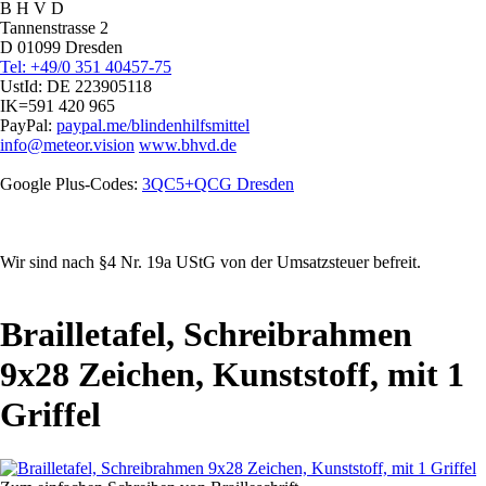
B H V D
Tannenstrasse 2
D 01099 Dresden
Tel: +49/0 351 40457-75
UstId:
DE 223905118
IK=591 420 965
PayPal:
paypal.me/blindenhilfsmittel
info@meteor.vision
www.bhvd.de
Google Plus-Codes:
3QC5+QCG Dresden
Wir sind nach §4 Nr. 19a UStG von der Umsatzsteuer befreit.
Brailletafel, Schreibrahmen
9x28 Zeichen, Kunststoff, mit 1
Griffel