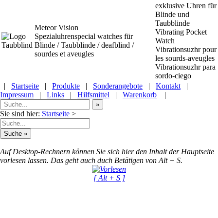
exklusive Uhren für
Blinde und
Taubblinde
Meteor Vision
Vibrating Pocket
Spezialuhrenspecial watches
für
Watch
Blinde / Taubblinde / deafblind /
Vibrationsuzhr pour
sourdes et aveugles
les sourds-aveugles
Vibrationsuzhr para
sordo-ciego
|
Startseite
|
Produkte
|
Sonderangebote
|
Kontakt
|
Impressum
|
Links
|
Hilfsmittel
|
Warenkorb
|
Sie sind hier:
Startseite
>
Auf Desktop-Rechnern können Sie sich hier den Inhalt der Hauptseite
vorlesen lassen. Das geht auch duch Betätigen von Alt + S.
[ Alt + S ]