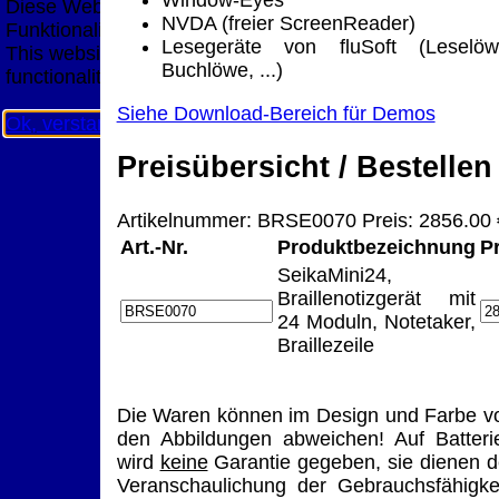
Diese Website nutzt Cookies, um bestmögliche
NVDA (freier ScreenReader)
Funktionalität bieten zu können.
Lesegeräte von fluSoft (Leselöw
This website uses cookies to provide the best possible
Buchlöwe, ...)
functionality.
Siehe Download-Bereich für Demos
Ok, verstanden
Mehr Infos
Preisübersicht / Bestellen
Artikelnummer: BRSE0070 Preis: 2856.00 
Art.-Nr.
Produktbezeichnung
P
SeikaMini24,
Braillenotizgerät mit
24 Moduln, Notetaker,
Braillezeile
Die Waren können im Design und Farbe v
den Abbildungen abweichen! Auf Batteri
wird
keine
Garantie gegeben, sie dienen d
Veranschaulichung der Gebrauchsfähigkei