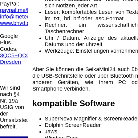
Hamburg entschieden, dass man durch die
PayPal:
sich Notizen jeder Art
Anbringung eines Links, die Inhalte der
paypal.me/blindenhilfsmittel
Leser: kompfortables Lesen von Text
gelinkten Seite ggf. mit zu verantworten hat.
info@meteor.vision
im .txt, .brl .brf oder .asc-Format
Dieses kann nur dadurch verhindert werden,
www.bhvd.de
Rechner: ein wissenschaftlich
dass man sich ausdrücklich von diesen
Taschenrechner
Inhalten distanziert. Hiermit distanzieren wir
Google
Uhr / Datum: Anzeige des aktuell
uns ausdrücklich von allen Inhalten, aller
Plus-
Datums und der uhrzeit
gelinkten Seiten auf unserer Homepage und
Codes:
Werkzeuge: Einstellungen vornehme
machen uns diese Inhalte nicht zu eigen.
3QC5+QCG
Diese Erklärung gilt für alle auf unserer
Dresden
Homepage angebrachten Links.
Aber Sie können die SeikaMini24 auch üb
Die Europäische Kommission stellt eine
die USB-Schnitstelle oder über Bluetooth m
Plattform zur Online-Streitbeilegung (OS)
anderen Geräten, wie Ihrem PC od
bereit. Die Plattform finden Sie unter
Wir sind
Smartphone verbinden.
http://ec.europa.eu/consumers/odr/
Unsere E-
nach §4
Mailadresse lautet:
info@meteor.vision
.
Nr. 19a
kompatible Software
Seitenanfang
Impressum
AGB
Widerruf
UStG von
Datenschutz
Urheberrechte
Kontakt
Links
der
Katalog (PDF)
Sitemap
SuperNova Magnifier & ScreenReade
Umsatzsteuer
Dolphin ScreenReader
große Anzeige
Schließen
X
befreit.
Jaws
Window-Eyes