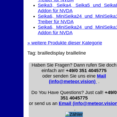
Seika3, Seika4, Seika5 und Seika
Addon für NVDA
Seika6, MiniSeika24 und MiniSeika
Treiber für NVDA
Seika6, MiniSeika24 und MiniSeika
Addon für NVDA
»
weitere Produkte dieser Kategorie
Tag:
brailledisplay
brailleline
Haben Sie Fragen? Dann rufen Sie doch
einfach an!
+49/0 351 4045775
oder senden Sie uns eine
Mail
(info@meteor.vision)
.
Do You Have Questions? Just call!
+49/0
351 4045775
or send us an
Email (info@meteor.vision
.