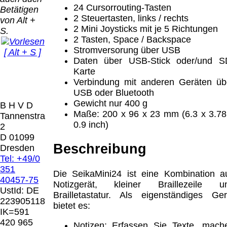
Bei dieser
24 Cursorrouting-Tasten
Betätigen
Versandart
Der Versand erfolgt
2 Steuertasten, links / rechts
von Alt +
erhalten Sie per
als versichertes
2 Mini Joysticks mit je 5 Richtungen
S.
Email z.B. einen
Paket.
2 Tasten, Space / Backspace
Lizenzschlüssel
Stromversorung über USB
[ Alt + S ]
und die
Selbstabholung
Daten über USB-Stick oder/und S
Rechnung /
vom Büro oder
Präqual
Karte
Lieferschein. Sie
von
2026
Verbindung mit anderen Geräten üb
erhalten also
Ausstellungen:
Wir sin
USB oder Bluetooth
keinen
0.00 €
[ 7285 ]
Gewicht nur 400 g
B H V D
Datenträger
.
Maße: 200 x 96 x 23 mm (6.3 x 3.78
Tannenstrasse
0.9 inch)
2
Die in diesem Dokument genannten
D 01099
Warenzeichen sind Eigentum der jeweiligen
Beschreibung
Dresden
Firmen. Preisänderungen, Irrtümer und
Tel: +49/0
technische Änderungen vorbehalten.
351
Die SeikaMini24 ist eine Kombination a
letzte Änderung: 10. März 2026 Blinden
40457-75
Notizgerät, kleiner Braillezeile u
Hilfsmittel Vertrieb Dresden,
UstId:
DE
Brailletastatur. Als eigenständiges Ger
223905118
bietet es:
Mit einem Urteil vom 12.05.1998 - 312 O
IK=591
85/98 - Haftung für Links hat das Landgericht
420 965
Notizen: Erfassen Sie Texte, mach