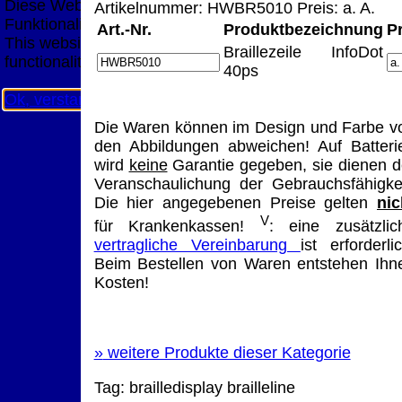
Diese Website nutzt Cookies, um bestmögliche
Artikelnummer: HWBR5010 Preis: a. A.
Funktionalität bieten zu können.
Art.-Nr.
Produktbezeichnung
P
This website uses cookies to provide the best possible
Braillezeile InfoDot
functionality.
40ps
Ok, verstanden
Mehr Infos
Die Waren können im Design und Farbe v
den Abbildungen abweichen! Auf Batteri
wird
keine
Garantie gegeben, sie dienen d
Veranschaulichung der Gebrauchsfähigkei
Die hier angegebenen Preise gelten
nic
V
für Krankenkassen!
: eine zusätzlic
vertragliche Vereinbarung
ist erforderlic
Beim Bestellen von Waren entstehen Ihn
Kosten!
»
weitere Produkte dieser Kategorie
Tag:
brailledisplay
brailleline