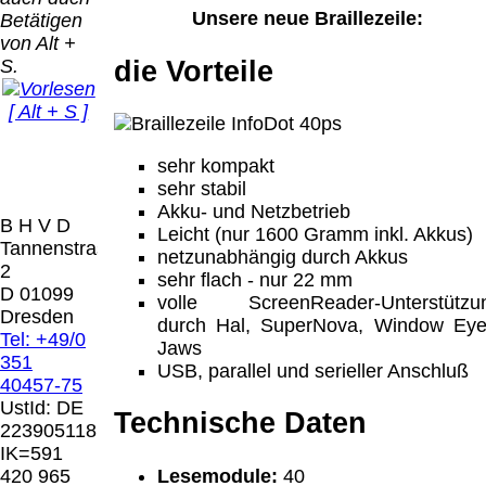
Bei dieser
Unsere neue Braillezeile:
Betätigen
Versandart
Der Versand erfolgt
von Alt +
erhalten Sie per
als versichertes
die Vorteile
S.
Email z.B. einen
Paket.
Lizenzschlüssel
[ Alt + S ]
und die
Selbstabholung
Rechnung /
vom Büro oder
Präqual
Lieferschein. Sie
sehr kompakt
von
2026
erhalten also
sehr stabil
Ausstellungen:
Wir sin
keinen
Akku- und Netzbetrieb
0.00 €
[ 9393 ]
B H V D
Datenträger
.
Leicht (nur 1600 Gramm inkl. Akkus)
Tannenstrasse
netzunabhängig durch Akkus
2
sehr flach - nur 22 mm
Die in diesem Dokument genannten
D 01099
volle ScreenReader-Unterstützu
Warenzeichen sind Eigentum der jeweiligen
Dresden
durch Hal, SuperNova, Window Eye
Firmen. Preisänderungen, Irrtümer und
Tel: +49/0
Jaws
technische Änderungen vorbehalten.
351
USB, parallel und serieller Anschluß
letzte Änderung: 24. Juni 2026 Blinden
40457-75
Hilfsmittel Vertrieb Dresden,
UstId:
DE
Technische Daten
223905118
Mit einem Urteil vom 12.05.1998 - 312 O
IK=591
85/98 - Haftung für Links hat das Landgericht
Lesemodule:
40
420 965