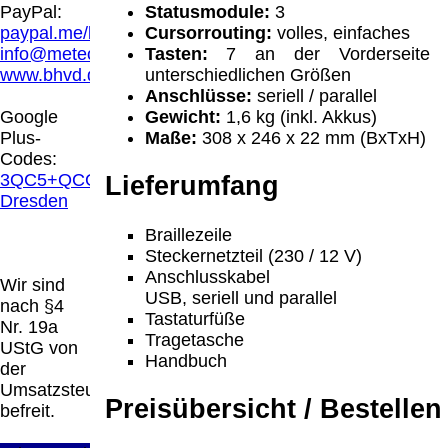
Hamburg entschieden, dass man durch die
Statusmodule:
3
PayPal:
Anbringung eines Links, die Inhalte der
Cursorrouting:
volles, einfaches
paypal.me/blindenhilfsmittel
gelinkten Seite ggf. mit zu verantworten hat.
Tasten:
7 an der Vorderseite 
info@meteor.vision
Dieses kann nur dadurch verhindert werden,
unterschiedlichen Größen
www.bhvd.de
dass man sich ausdrücklich von diesen
Anschlüsse:
seriell / parallel
Inhalten distanziert. Hiermit distanzieren wir
Gewicht:
1,6 kg (inkl. Akkus)
Google
uns ausdrücklich von allen Inhalten, aller
Maße:
308 x 246 x 22 mm (BxTxH)
Plus-
gelinkten Seiten auf unserer Homepage und
Codes:
machen uns diese Inhalte nicht zu eigen.
3QC5+QCG
Lieferumfang
Diese Erklärung gilt für alle auf unserer
Dresden
Homepage angebrachten Links.
Braillezeile
Die Europäische Kommission stellt eine
Steckernetzteil (230 / 12 V)
Plattform zur Online-Streitbeilegung (OS)
Anschlusskabel
bereit. Die Plattform finden Sie unter
Wir sind
USB, seriell und parallel
http://ec.europa.eu/consumers/odr/
Unsere E-
nach §4
Tastaturfüße
Mailadresse lautet:
info@meteor.vision
.
Nr. 19a
Tragetasche
Seitenanfang
Impressum
AGB
Widerruf
UStG von
Handbuch
Datenschutz
Urheberrechte
Kontakt
Links
der
Katalog (PDF)
Sitemap
Umsatzsteuer
Preisübersicht / Bestellen
große Anzeige
Schließen
X
befreit.