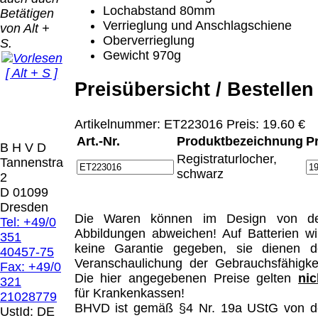
Bei dieser
Lochabstand 80mm
Betätigen
Versandart
Der Versand erfolgt
Verrieglung und Anschlagschiene
von Alt +
erhalten Sie per
als versichertes
Oberverrieglung
S.
Email z.B. einen
Paket.
Gewicht 970g
Lizenzschlüssel
[ Alt + S ]
und die
Selbstabholung
Preisübersicht / Bestellen
Rechnung /
vom Büro oder
Präqual
Lieferschein. Sie
von
2026
erhalten also
Artikelnummer: ET223016 Preis: 19.60 €
Ausstellungen:
Wir sin
keinen
Art.-Nr.
Produktbezeichnung
P
0.00 €
[
]
[
]
B H V D
Datenträger
.
Registraturlocher,
Tannenstrasse
schwarz
2
Die in diesem Dokument genannten
D 01099
Warenzeichen sind Eigentum der jeweiligen
Dresden
Firmen. Preisänderungen, Irrtümer und
Die Waren können im Design von d
Tel: +49/0
technische Änderungen vorbehalten.
Abbildungen abweichen! Auf Batterien wi
351
letzte Änderung: 22. Januar 2025 Blinden
keine Garantie gegeben, sie dienen d
40457-75
Hilfsmittel Vertrieb Dresden,
Veranschaulichung der Gebrauchsfähigkei
Fax: +49/0
Die hier angegebenen Preise gelten
nic
321
Mit einem Urteil vom 12.05.1998 - 312 O
für Krankenkassen!
21028779
85/98 - Haftung für Links hat das Landgericht
BHVD ist gemäß §4 Nr. 19a UStG von d
UstId:
DE