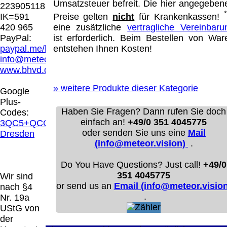
Hamburg entschieden, dass man durch die
Umsatzsteuer befreit. Die hier angegeben
223905118
Anbringung eines Links, die Inhalte der
Preise gelten
nicht
für Krankenkassen!
IK=591
gelinkten Seite ggf. mit zu verantworten hat.
eine zusätzliche
vertragliche Vereinbaru
420 965
Dieses kann nur dadurch verhindert werden,
ist erforderlich. Beim Bestellen von War
PayPal:
dass man sich ausdrücklich von diesen
entstehen Ihnen Kosten!
paypal.me/blindenhilfsmittel
Inhalten distanziert. Hiermit distanzieren wir
info@meteor.vision
uns ausdrücklich von allen Inhalten, aller
www.bhvd.de
gelinkten Seiten auf unserer Homepage und
machen uns diese Inhalte nicht zu eigen.
»
weitere Produkte dieser Kategorie
Google
Diese Erklärung gilt für alle auf unserer
Plus-
Homepage angebrachten Links.
Haben Sie Fragen? Dann rufen Sie doch
Codes:
Die Europäische Kommission stellt eine
einfach an!
+49/0 351 4045775
3QC5+QCG
Plattform zur Online-Streitbeilegung (OS)
oder senden Sie uns eine
Mail
Dresden
bereit. Die Plattform finden Sie unter
(info@meteor.vision)
.
http://ec.europa.eu/consumers/odr/
Unsere E-
Mailadresse lautet:
info@meteor.vision
.
Do You Have Questions? Just call!
+49/0
Seitenanfang
Impressum
AGB
Widerruf
351 4045775
Wir sind
Datenschutz
Urheberrechte
Kontakt
Links
or send us an
Email (info@meteor.vision
nach §4
Katalog (PDF)
Sitemap
.
Nr. 19a
große Anzeige
Schließen
X
UStG von
der