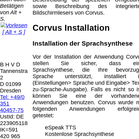
Bei dieser
Betätigen
sowie Beschreibung des integriert
Versandart
Der Versand erfolgt
von Alt +
Bildschirmlesers von Corvus.
erhalten Sie per
als versichertes
S.
Email z.B. einen
Paket.
Lizenzschlüssel
Corvus Installation
[ Alt + S ]
und die
Selbstabholung
Rechnung /
vom Büro oder
Installation der Sprachsynthese
Präqual
Lieferschein. Sie
von
2026
erhalten also
Ausstellungen:
Wir sin
Vor der Installation der Anwendung Corv
keinen
0.00 €
[ 8563 ]
stellen Sie sicher, dass ei
B H V D
Datenträger
.
Sprachsynthese, die Ihre bevorzug
Tannenstrasse
Sprache unterstützt, installiert i
2
Die in diesem Dokument genannten
(Einstellungen> Sprache und Eingabe> Tex
D 01099
Warenzeichen sind Eigentum der jeweiligen
zu-Sprache-Ausgabe). Falls es nicht so is
Dresden
Firmen. Preisänderungen, Irrtümer und
können Sie eine der vorhanden
Tel: +49/0
technische Änderungen vorbehalten.
Anwendungen benutzen. Corvus wurde m
351
letzte Änderung: 20. April 2026 Blinden
folgenden Anwendungen erfolgrei
40457-75
Hilfsmittel Vertrieb Dresden,
getestet:
UstId:
DE
223905118
Mit einem Urteil vom 12.05.1998 - 312 O
eSpeak TTS
IK=591
85/98 - Haftung für Links hat das Landgericht
Kostenlose Sprachsynthese
420 965