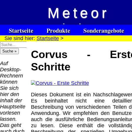
Meteor
Versandkosten DHL
Software
Vision
Standard bis 5kg
Download only
Startseite
Produkte
Sonderangebote
Deutschland
Sie sind hier:
Startseite
>
Spezialuhrenspecial
Deutschland
Kontakt
Impressum
Links
Nachnahme:
watches
Vorkasse:
für Blinde / Taubblinde
8.95 €
Corvus - Erst
Hilfsmittel
Warenkorb
0.00 €
/ deafblind / sourdes et aveugles
Deutschland
Deutschland
Vorkasse: 6.95
Auf
Schritte
PayPal:
€
Desktop-
0.00 €
Deutschland
Rechnern
EU (inkl.
PayPal: 6.95 €
können
Schweiz)
EU (inkl.
Sie sich
Vorkasse:
Schweiz)
hier den
Dieses Dokument ist ein Nachschlagewer
QR
0.00 €
Vorkasse:
Inhalt der
Es beinhaltet nicht eine detaillier
Code:
EU (inkl.
20.00 €
Hauptseite
Beschreibung von verschiedenen Teilen d
Schweiz)
EU (inkl.
vorlesen
Anwendung. Wir empfehlen den Benutze
PayPal:
Schweiz)
lassen.
auch die ausführliche Bedienungsanleitu
0.00 €
PayPal: 20.00
Das geht
zu lesen. Diese enthält die vollständi
€
auch duch
Beschreibung der speziellen Umgebun