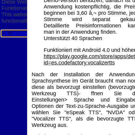
Demo-Version benutzen, danach ist d
Diese Website nutzt Cookies, um bestmögliche
Anwendung kostenpflichtig, die Prei
Funktionalität bieten zu können.
beginnen bei 3,60 â‚¬ pro Stimme, je
This website uses cookies to provide the best possible
Stimme wird separat gekauf
functionality.
Detaillierte Preisinformationen ka
man in der Anwendung finden.
Ok, verstanden
Mehr Infos
Unterstützt 40 Sprachen
Funktioniert mit Android 4.0 und höhe
https://play.google.com/store/apps/det
id=es.codefactory.vocalizertts
Nach der Installation der Anwendun
Sprachsynthese im Gerät braucht man no
diese als bevorzugt einstellen (bevorzugt
Werkzeug TTS)- ffnen Sie d
Einstellungen> Sprache und Eingab
Optionen der Text-zu-Sprache-Ausgabe u
wählen Sie "eSpeak TTS", "NVDA" od
"Vocalizer TTS", als die bevorzugte TT
Werkzeug aus.