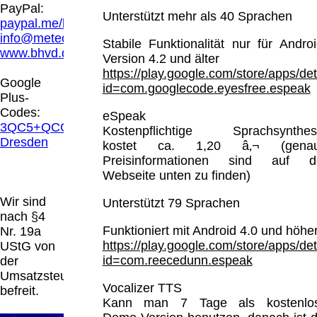
Hamburg entschieden, dass man durch die
PayPal:
Unterstützt mehr als 40 Sprachen
Anbringung eines Links, die Inhalte der
paypal.me/blindenhilfsmittel
gelinkten Seite ggf. mit zu verantworten hat.
info@meteor.vision
Stabile Funktionalität nur für Androi
Dieses kann nur dadurch verhindert werden,
www.bhvd.de
Version 4.2 und älter
dass man sich ausdrücklich von diesen
https://play.google.com/store/apps/det
Inhalten distanziert. Hiermit distanzieren wir
Google
id=com.googlecode.eyesfree.espeak
uns ausdrücklich von allen Inhalten, aller
Plus-
gelinkten Seiten auf unserer Homepage und
Codes:
eSpeak
machen uns diese Inhalte nicht zu eigen.
3QC5+QCG
Kostenpflichtige Sprachsynthes
Diese Erklärung gilt für alle auf unserer
Dresden
kostet ca. 1,20 â‚¬ (gena
Homepage angebrachten Links.
Preisinformationen sind auf d
Die Europäische Kommission stellt eine
Webseite unten zu finden)
Plattform zur Online-Streitbeilegung (OS)
bereit. Die Plattform finden Sie unter
Wir sind
Unterstützt 79 Sprachen
http://ec.europa.eu/consumers/odr/
Unsere E-
nach §4
Mailadresse lautet:
info@meteor.vision
.
Funktioniert mit Android 4.0 und höhe
Nr. 19a
Seitenanfang
Impressum
AGB
Widerruf
https://play.google.com/store/apps/det
UStG von
Datenschutz
Urheberrechte
Kontakt
Links
id=com.reecedunn.espeak
der
Katalog (PDF)
Sitemap
Umsatzsteuer
Vocalizer TTS
große Anzeige
Schließen
X
befreit.
Kann man 7 Tage als kostenlo