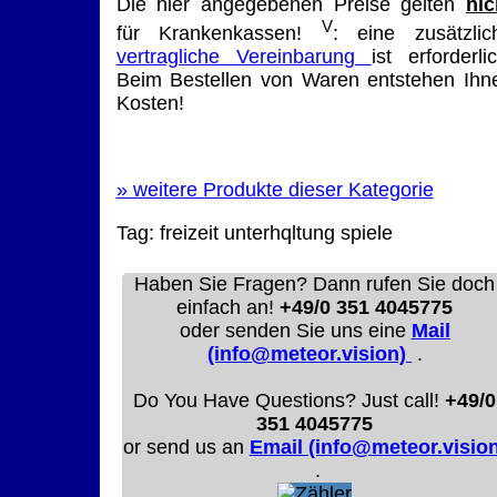
Die hier angegebenen Preise gelten
nic
V
für Krankenkassen!
: eine zusätzlic
vertragliche Vereinbarung
ist erforderlic
Beim Bestellen von Waren entstehen Ihn
Kosten!
»
weitere Produkte dieser Kategorie
Tag:
freizeit
unterhqltung
spiele
Haben Sie Fragen? Dann rufen Sie doch
einfach an!
+49/0 351 4045775
oder senden Sie uns eine
Mail
(info@meteor.vision)
.
Do You Have Questions? Just call!
+49/0
351 4045775
or send us an
Email (info@meteor.vision
.