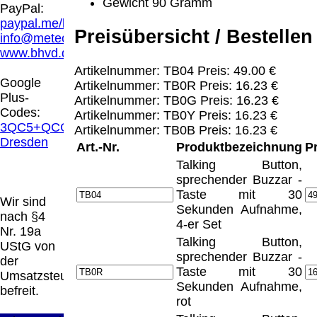
Gewicht 90 Gramm
Hamburg entschieden, dass man durch die
PayPal:
Anbringung eines Links, die Inhalte der
paypal.me/blindenhilfsmittel
gelinkten Seite ggf. mit zu verantworten hat.
Preisübersicht / Bestellen
info@meteor.vision
Dieses kann nur dadurch verhindert werden,
www.bhvd.de
dass man sich ausdrücklich von diesen
Artikelnummer: TB04 Preis: 49.00 €
Inhalten distanziert. Hiermit distanzieren wir
Google
Artikelnummer: TB0R Preis: 16.23 €
uns ausdrücklich von allen Inhalten, aller
Plus-
Artikelnummer: TB0G Preis: 16.23 €
gelinkten Seiten auf unserer Homepage und
Codes:
Artikelnummer: TB0Y Preis: 16.23 €
machen uns diese Inhalte nicht zu eigen.
3QC5+QCG
Artikelnummer: TB0B Preis: 16.23 €
Diese Erklärung gilt für alle auf unserer
Dresden
Art.-Nr.
Produktbezeichnung
P
Homepage angebrachten Links.
Talking Button,
Die Europäische Kommission stellt eine
sprechender Buzzar -
Plattform zur Online-Streitbeilegung (OS)
Taste mit 30
bereit. Die Plattform finden Sie unter
Wir sind
Sekunden Aufnahme,
http://ec.europa.eu/consumers/odr/
Unsere E-
nach §4
4-er Set
Mailadresse lautet:
info@meteor.vision
.
Nr. 19a
Seitenanfang
Impressum
AGB
Widerruf
Talking Button,
UStG von
Datenschutz
Urheberrechte
Kontakt
Links
sprechender Buzzar -
der
Katalog (PDF)
Sitemap
Taste mit 30
Umsatzsteuer
Sekunden Aufnahme,
große Anzeige
Schließen
X
befreit.
rot