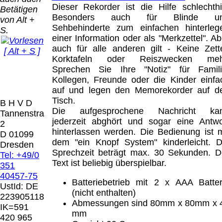
Bei dieser
Dieser Rekorder ist die Hilfe schlechthi
Betätigen
Versandart
Besonders auch für Blinde u
Der Versand erfolgt
von Alt +
erhalten Sie per
Sehbehinderte zum einfachen hinterleg
als versichertes
S.
Email z.B. einen
einer Information oder als "Merkzettel". Ab
Paket.
Lizenzschlüssel
auch für alle anderen gilt - Keine Zette
[ Alt + S ]
und die
Selbstabholung
Korktafeln oder Reiszwecken meh
Rechnung /
vom Büro oder
Sprechen Sie Ihre "Notiz" für Famili
Präqual
Lieferschein. Sie
von
Kollegen, Freunde oder die Kinder einfa
2026
erhalten also
Ausstellungen:
auf und legen den Memorekorder auf d
Wir sin
keinen
0.00 €
Tisch.
[ 8576 ]
B H V D
Datenträger
.
Die aufgesprochene Nachricht ka
Tannenstrasse
jederzeit abghört und sogar eine Antwo
2
Die in diesem Dokument genannten
hinterlassen werden. Die Bedienung ist m
D 01099
Warenzeichen sind Eigentum der jeweiligen
dem "ein Knopf System" kinderleicht. D
Dresden
Firmen. Preisänderungen, Irrtümer und
Sprechzeit beträgt max. 30 Sekunden. D
Tel: +49/0
technische Änderungen vorbehalten.
Text ist beliebig überspielbar.
351
letzte Änderung: 9. Mai 2026 Blinden
40457-75
Batteriebetrieb mit 2 x AAA Batter
Hilfsmittel Vertrieb Dresden,
UstId:
DE
(nicht enthalten)
223905118
Abmessungen sind 80mm x 80mm x 
Mit einem Urteil vom 12.05.1998 - 312 O
IK=591
mm
85/98 - Haftung für Links hat das Landgericht
420 965