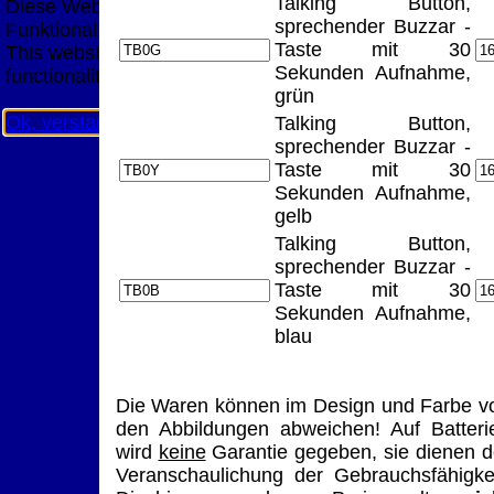
Talking Button,
Diese Website nutzt Cookies, um bestmögliche
sprechender Buzzar -
Funktionalität bieten zu können.
Taste mit 30
This website uses cookies to provide the best possible
Sekunden Aufnahme,
functionality.
grün
Ok, verstanden
Mehr Infos
Talking Button,
sprechender Buzzar -
Taste mit 30
Sekunden Aufnahme,
gelb
Talking Button,
sprechender Buzzar -
Taste mit 30
Sekunden Aufnahme,
blau
Die Waren können im Design und Farbe v
den Abbildungen abweichen! Auf Batteri
wird
keine
Garantie gegeben, sie dienen d
Veranschaulichung der Gebrauchsfähigkei