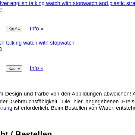
lver english talking watch with stopwatch and plastic str
2
Eigentum der jeweiligen Firmen. Preisänderungen, Irrt
Info »
ertrieb Dresden,
h talking watch with stopwatch
ung für Links hat das Landgericht Hamburg entschieden,
3
eite ggf. mit zu verantworten hat. Dieses kann nur dadur
distanziert. Hiermit distanzieren wir uns ausdrücklich v
uns diese Inhalte nicht zu eigen. Diese Erklärung gilt f
Info »
line-Streitbeilegung (OS) bereit. Die Plattform finden S
se lautet:
info@meteor.vision
.
Urheberrechte
Kontakt
Links
Katalog (PDF)
Sitemap
m Design und Farbe von den Abbildungen abweichen! A
der Gebrauchsfähigkeit. Die hier angegebenen Prei
barung
ist erforderlich. Beim Bestellen von Waren entste
alität bieten zu können.
unctionality.
ht / Bestellen