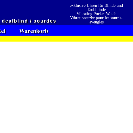
exklusive Uhren für Blinde und
Taubblinde
Vibrating Pocket Watch
Vibrationsuzhr pour les sourds-
/ deafblind / sourdes
aveugles
Vibrationsuzhr para sordo-ciego
tel
Warenkorb
en
Präqualifizierungszertifikat
» 2021
 erhalten also
2026
Wir sind Ausbildungsbetrieb
[ 6150 ]
[ 31.01.2026 01:44:11 ]