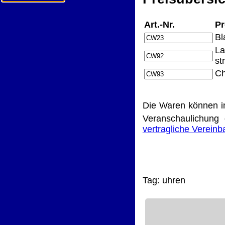
Art.-Nr.
Pr
Bl
La
st
Ch
Die Waren können i
Veranschaulichung 
vertragliche Verein
Tag:
uhren