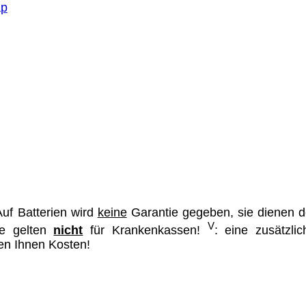
ap
ümer und
 dass man durch
ch verhindert
on allen Inhalten,
ür alle auf
ie unter
uf Batterien wird
keine
Garantie gegeben, sie dienen d
V
se gelten
nicht
für Krankenkassen!
: eine zusätzlic
hen Ihnen Kosten!