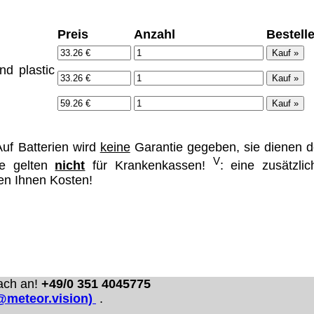
Preis
Anzahl
Bestell
nd plastic
uf Batterien wird
keine
Garantie gegeben, sie dienen d
V
se gelten
nicht
für Krankenkassen!
: eine zusätzlic
hen Ihnen Kosten!
ach an!
+49/0 351 4045775
o@meteor.vision)
.