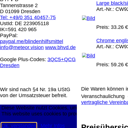
0.00 €
Large black/si
Tannenstrasse 2
Art.-Nr.:
CW9
D 01099 Dresden
Tel: +49/0 351 40457-75
Die in diesem Dokument genannten Warenzeichen sind 
UstId:
DE 223905118
technische Änderungen vorbehalten.
Preis:
33.26 €
IK=591 420 965
letzte Änderung: 26. Januar 2026 Blinden Hilfsmittel V
PayPal:
Chrome englis
paypal.me/blindenhilfsmittel
Mit einem Urteil vom 12.05.1998 - 312 O 85/98 - Haft
Art.-Nr.:
CW9
info@meteor.vision
www.bhvd.de
die Anbringung eines Links, die Inhalte der gelinkten S
werden, dass man sich ausdrücklich von diesen Inhalten 
Google Plus-Codes:
3QC5+QCG
aller gelinkten Seiten auf unserer Homepage und machen 
Preis:
59.26 €
Dresden
unserer Homepage angebrachten Links.
Die Europäische Kommission stellt eine Plattform zur On
http://ec.europa.eu/consumers/odr/
Unsere E-Mailadres
Seitenanfang
Impressum
AGB
Widerruf
Datenschutz
Die Waren können i
Wir sind nach §4 Nr. 19a UStG
große Anzeige
Schließen
X
von der Umsatzsteuer befreit.
Veranschaulichung 
vertragliche Verein
Diese Website nutzt Cookies, um bestmögliche Funktion
This website uses cookies to provide the best possible f
Ok, verstanden
Mehr Infos
Preisübersic