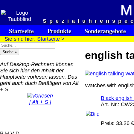
M
Versandkosten DHL Standar
Spezialuhrenspe
bis 5kg
Startseite
Produkte
Sonderangebote
Deutschland Nachnahm
Sie sind hier:
Startseite
>
8.95 €
Deutschland Vorkasse:
english t
6.95 €
Deutschland PayPal: 6.
Auf Desktop-Rechnern können
€
Sie sich hier den Inhalt der
EU (inkl. Schweiz)
Hauptseite vorlesen lassen. Das
QR Code:
Vorkasse: 20.00 €
geht auch duch Betätigen von Alt
Watches with englis
EU (inkl. Schweiz)
+ S.
PayPal: 20.00 €
Black english 
[ Alt + S ]
Art.-Nr.:
CW2
Der Versand erfolgt als
versichertes Paket.
Preis:
33.26 €
Selbstabholung vom Bü
oder von Ausstellungen
B H V D