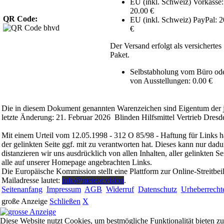
EU (inkl. Schweiz) Vorkasse:
20.00 €
QR Code:
EU (inkl. Schweiz) PayPal: 2
€
Der Versand erfolgt als versichertes
Paket.
Selbstabholung vom Büro od
von Ausstellungen: 0.00 €
Die in diesem Dokument genannten Warenzeichen sind Eigentum der j
letzte Änderung: 21. Februar 2026 Blinden Hilfsmittel Vertrieb Dresd
Mit einem Urteil vom 12.05.1998 - 312 O 85/98 - Haftung für Links h
der gelinkten Seite ggf. mit zu verantworten hat. Dieses kann nur dadu
distanzieren wir uns ausdrücklich von allen Inhalten, aller gelinkten 
alle auf unserer Homepage angebrachten Links.
Die Europäische Kommission stellt eine Plattform zur Online-Streitbei
Mailadresse lautet:
info@meteor.vision
.
Seitenanfang
Impressum
AGB
Widerruf
Datenschutz
Urheberrecht
große Anzeige
Schließen
X
Diese Website nutzt Cookies, um bestmögliche Funktionalität bieten z