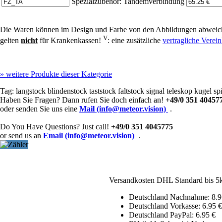
Spezialzubehör: Tandemverbindung
Die Waren können im Design und Farbe von den Abbildungen abweich
V
gelten
nicht
für Krankenkassen!
: eine zusätzliche
vertragliche Vere
»
weitere Produkte dieser Kategorie
Tag:
langstock
blindenstock
taststock
faltstock
signal
teleskop
kugel
spi
Haben Sie Fragen? Dann rufen Sie doch einfach an!
+49/0 351 40457
oder senden Sie uns eine
Mail (info@meteor.vision)
.
Do You Have Questions? Just call!
+49/0 351 4045775
or send us an
Email (info@meteor.vision)
.
Versandkosten DHL Standard bis 5
Deutschland Nachnahme: 8.9
Deutschland Vorkasse: 6.95 €
Deutschland PayPal: 6.95 €