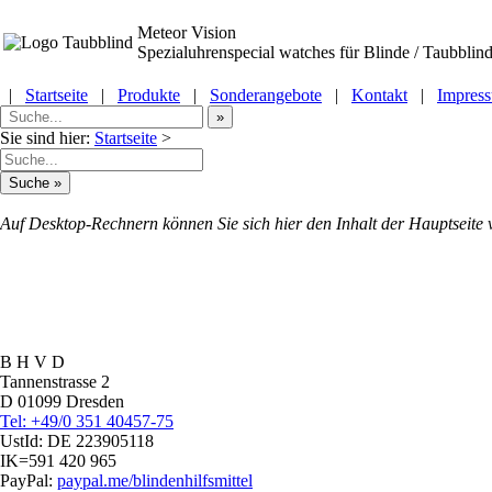
Meteor Vision
Spezialuhrenspecial watches
für Blinde / Taubblind
|
Startseite
|
Produkte
|
Sonderangebote
|
Kontakt
|
Impres
Sie sind hier:
Startseite
>
Auf Desktop-Rechnern können Sie sich hier den Inhalt der Hauptseite 
B H V D
Tannenstrasse 2
D 01099 Dresden
Tel: +49/0 351 40457-75
UstId:
DE 223905118
IK=591 420 965
PayPal:
paypal.me/blindenhilfsmittel