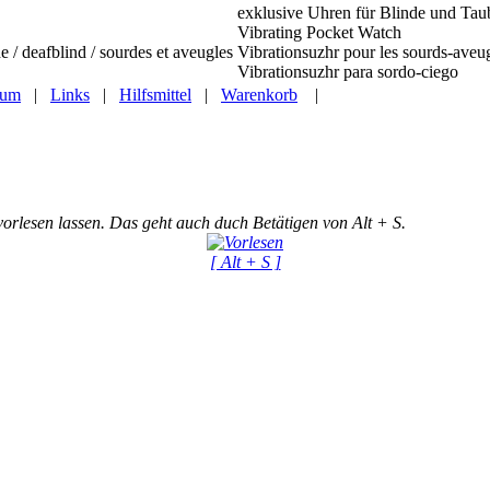
exklusive Uhren für Blinde und Tau
Vibrating Pocket Watch
e / deafblind / sourdes et aveugles
Vibrationsuzhr pour les sourds-aveu
Vibrationsuzhr para sordo-ciego
sum
|
Links
|
Hilfsmittel
|
Warenkorb
|
vorlesen lassen. Das geht auch duch Betätigen von Alt + S.
[ Alt + S ]