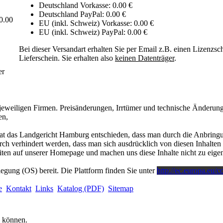
Deutschland Vorkasse: 0.00 €
Deutschland PayPal: 0.00 €
0.00
EU (inkl. Schweiz) Vorkasse: 0.00 €
EU (inkl. Schweiz) PayPal: 0.00 €
Bei dieser Versandart erhalten Sie per Email z.B. einen Lizenzsc
Lieferschein. Sie erhalten also
keinen Datenträger
.
er
eweiligen Firmen. Preisänderungen, Irrtümer und technische Änderung
en,
at das Landgericht Hamburg entschieden, dass man durch die Anbringun
rch verhindert werden, dass man sich ausdrücklich von diesen Inhalten d
Seiten auf unserer Homepage und machen uns diese Inhalte nicht zu eigen
legung (OS) bereit. Die Plattform finden Sie unter
http://ec.europa.eu/
e
Kontakt
Links
Katalog (PDF)
Sitemap
u können.