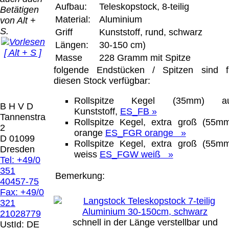
Bei dieser
Aufbau:
Teleskopstock, 8-teilig
Betätigen
Versandart
Der Versand erfolgt
Material:
Aluminium
von Alt +
erhalten Sie per
als versichertes
S.
Email z.B. einen
Griff
Kunststoff, rund, schwarz
Paket.
Lizenzschlüssel
Längen:
30-150 cm)
[ Alt + S ]
und die
Masse
228 Gramm mit Spitze
Selbstabholung
Rechnung /
vom Büro oder
folgende Endstücken / Spitzen sind f
Präqual
Lieferschein. Sie
von
diesen Stock verfügbar:
2026
erhalten also
Ausstellungen:
Wir sin
keinen
Rollspitze Kegel (35mm) a
0.00 €
[
]
[
]
B H V D
Datenträger
.
Kunststoff,
ES_FB »
Tannenstrasse
Rollspitze Kegel, extra groß (55mm
2
orange
ES_FGR orange »
Die in diesem Dokument genannten
D 01099
Rollspitze Kegel, extra groß (55mm
Warenzeichen sind Eigentum der jeweiligen
Dresden
weiss
ES_FGW weiß »
Firmen. Preisänderungen, Irrtümer und
Tel: +49/0
technische Änderungen vorbehalten.
351
Bemerkung:
letzte Änderung: 22. Januar 2025 Blinden
40457-75
Hilfsmittel Vertrieb Dresden,
Fax: +49/0
321
Mit einem Urteil vom 12.05.1998 - 312 O
21028779
85/98 - Haftung für Links hat das Landgericht
schnell in der Länge verstellbar und
UstId:
DE