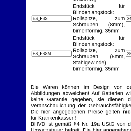
Endstück für
Blindenlangstock:
Rollspitze, zum
Schrauben (8mm),
birnenförmig, 35mm
Endstück für
Blindenlangstock:
Rollspitze, zum
Schrauben (8mm,
Stahlgewinde),
birnenförmig, 35mm
Die Waren können im Design von d
Abbildungen abweichen! Auf Batterien wi
keine Garantie gegeben, sie dienen d
Veranschaulichung der Gebrauchsfähigkei
Die hier angegebenen Preise gelten
nic
für Krankenkassen!
BHVD ist gemäß §4 Nr. 19a UStG von d
Umsatzsteuer befreit. Die hier angegeben