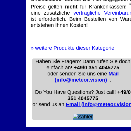
Preise gelten
nicht
für Krankenkassen!
eine zusätzliche
vertragliche Vereinbaru
ist erforderlich. Beim Bestellen von War
entstehen Ihnen Kosten!
»
weitere Produkte dieser Kategorie
Haben Sie Fragen? Dann rufen Sie doch
einfach an!
+49/0 351 4045775
oder senden Sie uns eine
Mail
(info@meteor.vision)
.
Do You Have Questions? Just call!
+49/0
351 4045775
or send us an
Email (info@meteor.vision
.