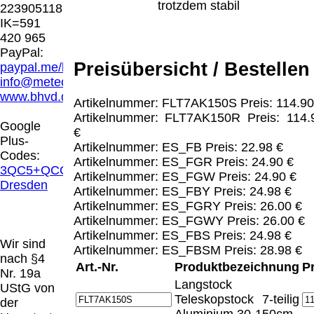
Hamburg entschieden, dass man durch die
trotzdem stabil
223905118
Anbringung eines Links, die Inhalte der
IK=591
gelinkten Seite ggf. mit zu verantworten hat.
420 965
Dieses kann nur dadurch verhindert werden,
PayPal:
dass man sich ausdrücklich von diesen
Preisübersicht / Bestellen
paypal.me/blindenhilfsmittel
Inhalten distanziert. Hiermit distanzieren wir
info@meteor.vision
uns ausdrücklich von allen Inhalten, aller
www.bhvd.de
Artikelnummer: FLT7AK150S Preis: 114.90
gelinkten Seiten auf unserer Homepage und
Artikelnummer: FLT7AK150R Preis: 114.
machen uns diese Inhalte nicht zu eigen.
Google
€
Diese Erklärung gilt für alle auf unserer
Plus-
Artikelnummer: ES_FB Preis: 22.98 €
Homepage angebrachten Links.
Codes:
Artikelnummer: ES_FGR Preis: 24.90 €
Die Europäische Kommission stellt eine
3QC5+QCG
Artikelnummer: ES_FGW Preis: 24.90 €
Plattform zur Online-Streitbeilegung (OS)
Dresden
Artikelnummer: ES_FBY Preis: 24.98 €
bereit. Die Plattform finden Sie unter
Artikelnummer: ES_FGRY Preis: 26.00 €
http://ec.europa.eu/consumers/odr/
Unsere E-
Artikelnummer: ES_FGWY Preis: 26.00 €
Mailadresse lautet:
info@meteor.vision
.
Artikelnummer: ES_FBS Preis: 24.98 €
Seitenanfang
Impressum
AGB
Widerruf
Wir sind
Artikelnummer: ES_FBSM Preis: 28.98 €
Datenschutz
Urheberrechte
Kontakt
Links
nach §4
Art.-Nr.
Produktbezeichnung
P
Katalog (PDF)
Sitemap
Nr. 19a
Langstock
große Anzeige
Schließen
X
UStG von
Teleskopstock 7-teilig
der