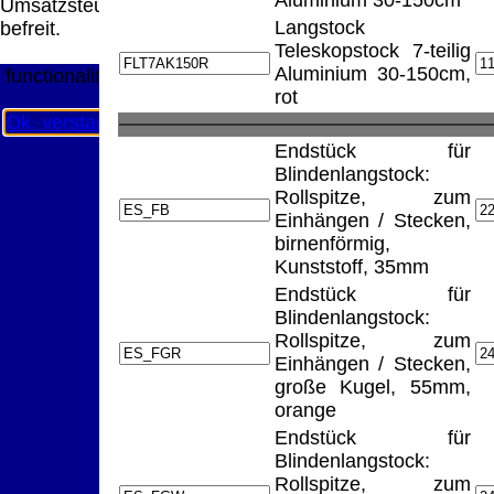
Aluminium 30-150cm
Umsatzsteuer
Diese Website nutzt Cookies, um bestmögliche
Langstock
befreit.
Funktionalität bieten zu können.
Teleskopstock 7-teilig
This website uses cookies to provide the best possible
Aluminium 30-150cm,
functionality.
rot
Ok, verstanden
Mehr Infos
Endstück für
Blindenlangstock:
Rollspitze, zum
Einhängen / Stecken,
birnenförmig,
Kunststoff, 35mm
Endstück für
Blindenlangstock:
Rollspitze, zum
Einhängen / Stecken,
große Kugel, 55mm,
orange
Endstück für
Blindenlangstock:
Rollspitze, zum