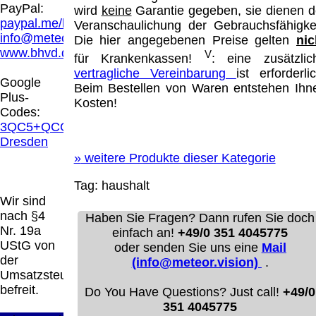
Hamburg entschieden, dass man durch die
PayPal:
wird
keine
Garantie gegeben, sie dienen d
Anbringung eines Links, die Inhalte der
paypal.me/blindenhilfsmittel
Veranschaulichung der Gebrauchsfähigkei
gelinkten Seite ggf. mit zu verantworten hat.
info@meteor.vision
Die hier angegebenen Preise gelten
nic
Dieses kann nur dadurch verhindert werden,
www.bhvd.de
V
für Krankenkassen!
: eine zusätzlic
dass man sich ausdrücklich von diesen
vertragliche Vereinbarung
ist erforderlic
Inhalten distanziert. Hiermit distanzieren wir
Google
Beim Bestellen von Waren entstehen Ihn
uns ausdrücklich von allen Inhalten, aller
Plus-
Kosten!
gelinkten Seiten auf unserer Homepage und
Codes:
machen uns diese Inhalte nicht zu eigen.
3QC5+QCG
Diese Erklärung gilt für alle auf unserer
Dresden
Homepage angebrachten Links.
»
weitere Produkte dieser Kategorie
Die Europäische Kommission stellt eine
Plattform zur Online-Streitbeilegung (OS)
Tag:
haushalt
bereit. Die Plattform finden Sie unter
Wir sind
http://ec.europa.eu/consumers/odr/
Unsere E-
nach §4
Haben Sie Fragen? Dann rufen Sie doch
Mailadresse lautet:
info@meteor.vision
.
Nr. 19a
einfach an!
+49/0 351 4045775
Seitenanfang
Impressum
AGB
Widerruf
UStG von
oder senden Sie uns eine
Mail
Datenschutz
Urheberrechte
Kontakt
Links
der
(info@meteor.vision)
.
Katalog (PDF)
Sitemap
Umsatzsteuer
große Anzeige
Schließen
X
befreit.
Do You Have Questions? Just call!
+49/0
351 4045775