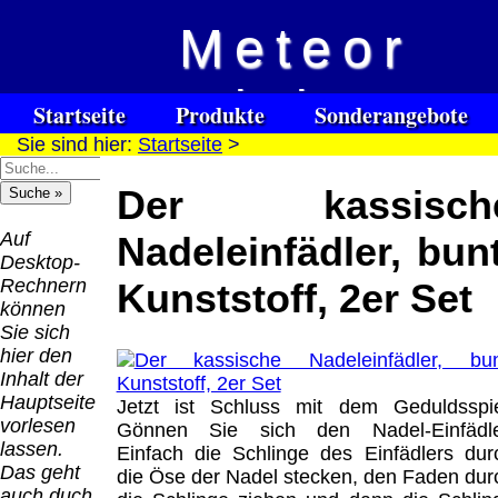
Meteor
Versandkosten DHL
Software
Vision
Standard bis 5kg
Download only
Startseite
Produkte
Sonderangebote
Deutschland
Sie sind hier:
Startseite
>
Spezialuhrenspecial
Deutschland
Kontakt
Impressum
Links
Nachnahme:
watches
Vorkasse:
für Blinde / Taubblinde
8.95 €
Der kassisch
Hilfsmittel
Warenkorb
0.00 €
/ deafblind / sourdes et aveugles
Deutschland
Deutschland
Vorkasse: 6.95
Auf
Nadeleinfädler, bunt
PayPal:
€
Desktop-
0.00 €
Deutschland
Rechnern
Kunststoff, 2er Set
EU (inkl.
PayPal: 6.95 €
können
Schweiz)
EU (inkl.
Sie sich
Vorkasse:
Schweiz)
hier den
QR
0.00 €
Vorkasse:
Inhalt der
Code:
EU (inkl.
20.00 €
Hauptseite
Jetzt ist Schluss mit dem Geduldsspie
Schweiz)
EU (inkl.
vorlesen
Gönnen Sie sich den Nadel-Einfädle
PayPal:
Schweiz)
lassen.
Einfach die Schlinge des Einfädlers dur
0.00 €
PayPal: 20.00
Das geht
die Öse der Nadel stecken, den Faden dur
€
auch duch