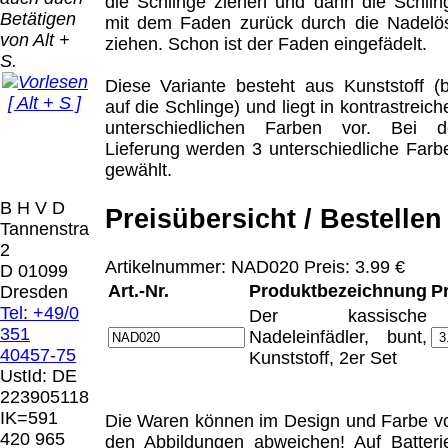
Bei dieser
die Schlinge ziehen und dann die Schlin
Betätigen
Versandart
mit dem Faden zurück durch die Nadelö
Der Versand erfolgt
von Alt +
erhalten Sie per
ziehen. Schon ist der Faden eingefädelt.
als versichertes
S.
Email z.B. einen
Paket.
Lizenzschlüssel
Diese Variante besteht aus Kunststoff (b
[ Alt + S ]
und die
auf die Schlinge) und liegt in kontrastreich
Selbstabholung
Rechnung /
unterschiedlichen Farben vor. Bei d
vom Büro oder
Präqual
Lieferschein. Sie
Lieferung werden 3 unterschiedliche Farb
von
2026
erhalten also
gewählt.
Ausstellungen:
Wir sin
keinen
0.00 €
[ 6447 ]
B H V D
Datenträger
.
Preisübersicht / Bestellen
Tannenstrasse
2
Die in diesem Dokument genannten
Artikelnummer: NAD020 Preis: 3.99 €
D 01099
Warenzeichen sind Eigentum der jeweiligen
Art.-Nr.
Produktbezeichnung
P
Dresden
Firmen. Preisänderungen, Irrtümer und
Tel: +49/0
Der kassische
technische Änderungen vorbehalten.
351
Nadeleinfädler, bunt,
letzte Änderung: 26. Januar 2026 Blinden
40457-75
Kunststoff, 2er Set
Hilfsmittel Vertrieb Dresden,
UstId:
DE
223905118
Mit einem Urteil vom 12.05.1998 - 312 O
IK=591
Die Waren können im Design und Farbe v
85/98 - Haftung für Links hat das Landgericht
420 965
den Abbildungen abweichen! Auf Batteri