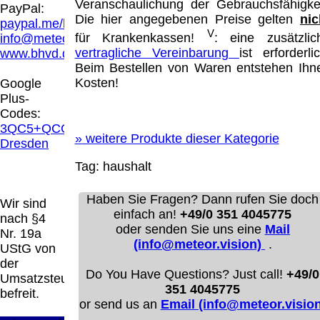
Hamburg entschieden, dass man durch die
Veranschaulichung der Gebrauchsfähigkei
PayPal:
Anbringung eines Links, die Inhalte der
Die hier angegebenen Preise gelten
nic
paypal.me/blindenhilfsmittel
gelinkten Seite ggf. mit zu verantworten hat.
V
für Krankenkassen!
: eine zusätzlic
info@meteor.vision
Dieses kann nur dadurch verhindert werden,
vertragliche Vereinbarung
ist erforderlic
www.bhvd.de
dass man sich ausdrücklich von diesen
Beim Bestellen von Waren entstehen Ihn
Inhalten distanziert. Hiermit distanzieren wir
Kosten!
Google
uns ausdrücklich von allen Inhalten, aller
Plus-
gelinkten Seiten auf unserer Homepage und
Codes:
machen uns diese Inhalte nicht zu eigen.
3QC5+QCG
Diese Erklärung gilt für alle auf unserer
»
weitere Produkte dieser Kategorie
Dresden
Homepage angebrachten Links.
Tag:
haushalt
Die Europäische Kommission stellt eine
Plattform zur Online-Streitbeilegung (OS)
bereit. Die Plattform finden Sie unter
Haben Sie Fragen? Dann rufen Sie doch
Wir sind
http://ec.europa.eu/consumers/odr/
Unsere E-
einfach an!
+49/0 351 4045775
nach §4
Mailadresse lautet:
info@meteor.vision
.
oder senden Sie uns eine
Mail
Nr. 19a
Seitenanfang
Impressum
AGB
Widerruf
(info@meteor.vision)
.
UStG von
Datenschutz
Urheberrechte
Kontakt
Links
der
Katalog (PDF)
Sitemap
Do You Have Questions? Just call!
+49/0
Umsatzsteuer
351 4045775
große Anzeige
Schließen
X
befreit.
or send us an
Email (info@meteor.vision
.