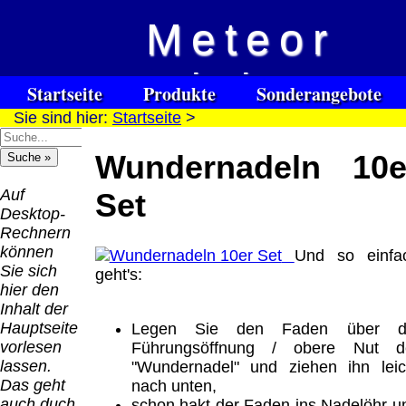
Meteor
Versandkosten DHL
Software
Vision
Standard bis 5kg
Download only
Startseite
Produkte
Sonderangebote
Deutschland
Sie sind hier:
Startseite
>
Spezialuhrenspecial
Deutschland
Kontakt
Impressum
Links
Nachnahme:
watches
Vorkasse:
für Blinde / Taubblinde
8.95 €
Wundernadeln 10e
Hilfsmittel
Warenkorb
0.00 €
/ deafblind / sourdes et aveugles
Deutschland
Deutschland
Vorkasse: 6.95
Auf
Set
PayPal:
€
Desktop-
0.00 €
Deutschland
Rechnern
EU (inkl.
PayPal: 6.95 €
können
Und so einfa
Schweiz)
EU (inkl.
Sie sich
geht's:
Vorkasse:
Schweiz)
hier den
QR
0.00 €
Vorkasse:
Inhalt der
Code:
EU (inkl.
20.00 €
Hauptseite
Legen Sie den Faden über d
Schweiz)
EU (inkl.
vorlesen
Führungsöffnung / obere Nut d
PayPal:
Schweiz)
lassen.
"Wundernadel" und ziehen ihn leic
0.00 €
PayPal: 20.00
Das geht
nach unten,
€
auch duch
schon hakt der Faden ins Nadelöhr u