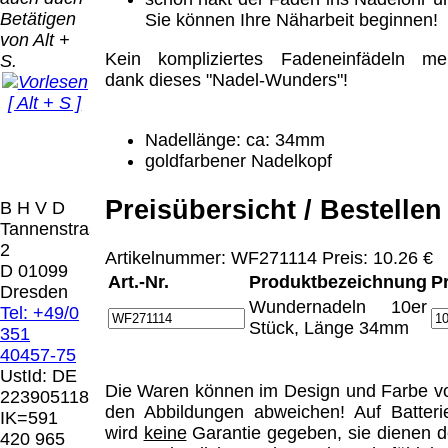
Bei dieser
Betätigen
Sie können Ihre Näharbeit beginnen!
Versandart
Der Versand erfolgt
von Alt +
erhalten Sie per
als versichertes
Kein kompliziertes Fadeneinfädeln me
S.
Email z.B. einen
Paket.
dank dieses "Nadel-Wunders"!
Lizenzschlüssel
[ Alt + S ]
und die
Selbstabholung
Rechnung /
vom Büro oder
Präqual
Nadellänge: ca: 34mm
Lieferschein. Sie
von
2026
goldfarbener Nadelkopf
erhalten also
Ausstellungen:
Wir sin
keinen
0.00 €
[ 5905 ]
Preisübersicht / Bestellen
B H V D
Datenträger
.
Tannenstrasse
2
Artikelnummer: WF271114 Preis: 10.26 €
Die in diesem Dokument genannten
D 01099
Art.-Nr.
Produktbezeichnung
P
Warenzeichen sind Eigentum der jeweiligen
Dresden
Firmen. Preisänderungen, Irrtümer und
Wundernadeln 10er
Tel: +49/0
technische Änderungen vorbehalten.
Stück, Länge 34mm
351
letzte Änderung: 1. Januar 2026 Blinden
40457-75
Hilfsmittel Vertrieb Dresden,
UstId:
DE
Die Waren können im Design und Farbe v
223905118
Mit einem Urteil vom 12.05.1998 - 312 O
den Abbildungen abweichen! Auf Batteri
IK=591
85/98 - Haftung für Links hat das Landgericht
wird
keine
Garantie gegeben, sie dienen d
420 965