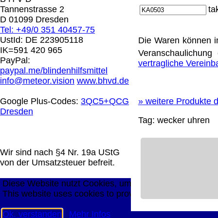
0.00 €
Tannenstrasse 2
ta
D 01099 Dresden
Tel: +49/0 351 40457-75
Die in diesem Dokument genannten Warenzeichen sind 
UstId:
DE 223905118
Die Waren können i
technische Änderungen vorbehalten.
IK=591 420 965
Veranschaulichung 
letzte Änderung: 21. Februar 2026 Blinden Hilfsmittel 
PayPal:
vertragliche Verein
paypal.me/blindenhilfsmittel
Mit einem Urteil vom 12.05.1998 - 312 O 85/98 - Haft
info@meteor.vision
www.bhvd.de
die Anbringung eines Links, die Inhalte der gelinkten S
werden, dass man sich ausdrücklich von diesen Inhalten 
Google Plus-Codes:
3QC5+QCG
»
weitere Produkte d
aller gelinkten Seiten auf unserer Homepage und machen 
Dresden
unserer Homepage angebrachten Links.
Tag:
wecker
uhren
Die Europäische Kommission stellt eine Plattform zur On
http://ec.europa.eu/consumers/odr/
Unsere E-Mailadres
Seitenanfang
Impressum
AGB
Widerruf
Datenschutz
Wir sind nach §4 Nr. 19a UStG
große Anzeige
Schließen
X
von der Umsatzsteuer befreit.
Diese Website nutzt Cookies, um bestmögliche Funktion
This website uses cookies to provide the best possible f
Ok, verstanden
Mehr Infos