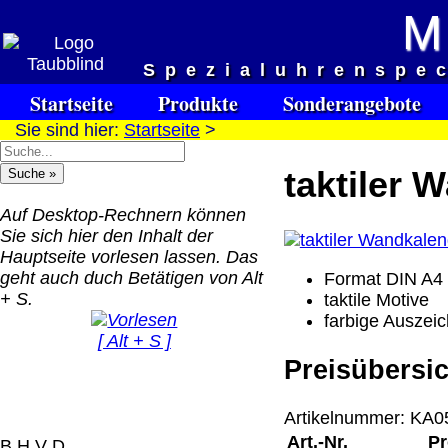
M
Versandkosten DHL Standar
Spezialuhrenspe
bis 5kg
Startseite
Produkte
Sonderangebote
Deutschland Nachnahm
Sie sind hier:
Startseite
>
8.95 €
Deutschland Vorkasse:
taktiler 
6.95 €
Deutschland PayPal: 6.
Auf Desktop-Rechnern können
€
Sie sich hier den Inhalt der
EU (inkl. Schweiz)
Hauptseite vorlesen lassen. Das
QR Code:
Vorkasse: 20.00 €
geht auch duch Betätigen von Alt
Format DIN A4
EU (inkl. Schweiz)
+ S.
taktile Motive
PayPal: 20.00 €
farbige Auszei
[ Alt + S ]
Der Versand erfolgt als
Preisübersic
versichertes Paket.
Selbstabholung vom Bü
Artikelnummer: KA05
oder von Ausstellungen
Art.-Nr.
Pr
B H V D