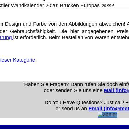
ktiler Wandkalender 2020: Brücken Europas
Eigentum der jeweiligen Firmen. Preisänderungen, Irrt
m Design und Farbe von den Abbildungen abweichen! A
der Gebrauchsfähigkeit. Die hier angegebenen Prei
Vertrieb Dresden,
barung
ist erforderlich. Beim Bestellen von Waren entste
ung für Links hat das Landgericht Hamburg entschieden,
eite ggf. mit zu verantworten hat. Dieses kann nur dadur
distanziert. Hiermit distanzieren wir uns ausdrücklich v
ieser Kategorie
uns diese Inhalte nicht zu eigen. Diese Erklärung gilt f
line-Streitbeilegung (OS) bereit. Die Plattform finden S
se lautet:
info@meteor.vision
.
Haben Sie Fragen? Dann rufen Sie doch einf
Urheberrechte
Kontakt
Links
Katalog (PDF)
Sitemap
oder senden Sie uns eine
Mail (inf
Do You Have Questions? Just call!
+
alität bieten zu können.
or send us an
Email (info@met
unctionality.