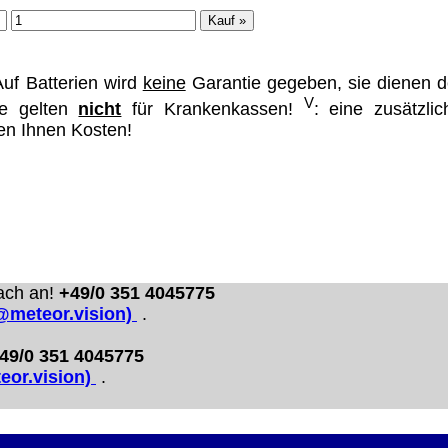
ümer und
uf Batterien wird
keine
Garantie gegeben, sie dienen d
V
se gelten
nicht
für Krankenkassen!
: eine zusätzlic
hen Ihnen Kosten!
 dass man durch
ch verhindert
on allen Inhalten,
ür alle auf
ie unter
ach an!
+49/0 351 4045775
o@meteor.vision)
.
49/0 351 4045775
eor.vision)
.