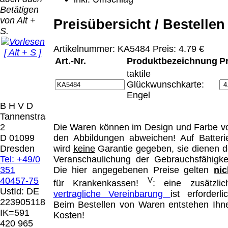
Bei dieser
Betätigen
Versandart
Der Versand erfolgt
von Alt +
erhalten Sie per
Preisübersicht / Bestellen
als versichertes
S.
Email z.B. einen
Paket.
Lizenzschlüssel
Artikelnummer: KA5484 Preis: 4.79 €
[ Alt + S ]
und die
Selbstabholung
Art.-Nr.
Produktbezeichnung
P
Rechnung /
vom Büro oder
Präqual
taktile
Lieferschein. Sie
von
2026
Glückwunschkarte:
erhalten also
Ausstellungen:
Wir sin
Engel
keinen
0.00 €
[ 8477 ]
B H V D
Datenträger
.
Tannenstrasse
2
Die Waren können im Design und Farbe v
Die in diesem Dokument genannten
D 01099
den Abbildungen abweichen! Auf Batteri
Warenzeichen sind Eigentum der jeweiligen
Dresden
wird
keine
Garantie gegeben, sie dienen d
Firmen. Preisänderungen, Irrtümer und
Tel: +49/0
Veranschaulichung der Gebrauchsfähigkei
technische Änderungen vorbehalten.
351
Die hier angegebenen Preise gelten
nic
letzte Änderung: 20. April 2026 Blinden
40457-75
V
für Krankenkassen!
: eine zusätzlic
Hilfsmittel Vertrieb Dresden,
UstId:
DE
vertragliche Vereinbarung
ist erforderlic
223905118
Beim Bestellen von Waren entstehen Ihn
Mit einem Urteil vom 12.05.1998 - 312 O
IK=591
Kosten!
85/98 - Haftung für Links hat das Landgericht
420 965