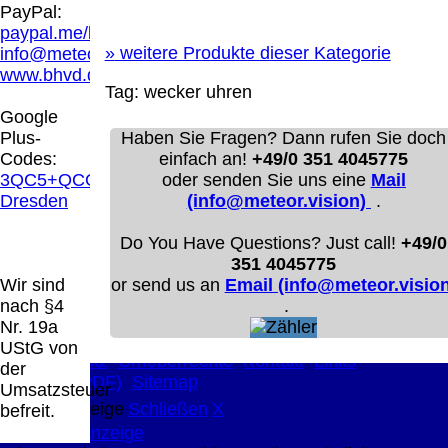
Hamburg entschieden, dass man durch die
PayPal:
Anbringung eines Links, die Inhalte der
paypal.me/blindenhilfsmittel
gelinkten Seite ggf. mit zu verantworten hat.
»
weitere Produkte dieser Kategorie
info@meteor.vision
Dieses kann nur dadurch verhindert werden,
www.bhvd.de
dass man sich ausdrücklich von diesen
Tag:
wecker
uhren
Inhalten distanziert. Hiermit distanzieren wir
Google
uns ausdrücklich von allen Inhalten, aller
Plus-
Haben Sie Fragen? Dann rufen Sie doch
gelinkten Seiten auf unserer Homepage und
Codes:
einfach an!
+49/0 351 4045775
machen uns diese Inhalte nicht zu eigen.
3QC5+QCG
oder senden Sie uns eine
Mail
Diese Erklärung gilt für alle auf unserer
Dresden
(info@meteor.vision)
.
Homepage angebrachten Links.
Die Europäische Kommission stellt eine
Do You Have Questions? Just call!
+49/0
Plattform zur Online-Streitbeilegung (OS)
351 4045775
bereit. Die Plattform finden Sie unter
Wir sind
or send us an
Email (info@meteor.vision
http://ec.europa.eu/consumers/odr/
Unsere E-
nach §4
.
Mailadresse lautet:
info@meteor.vision
.
Nr. 19a
Seitenanfang
Impressum
AGB
Widerruf
UStG von
Datenschutz
Urheberrechte
Kontakt
Links
der
Katalog (PDF)
Sitemap
Umsatzsteuer
große Anzeige
Schließen
X
befreit.