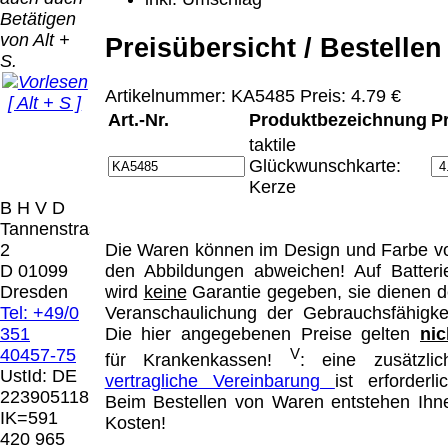
Bei dieser
Betätigen
Versandart
Der Versand erfolgt
von Alt +
erhalten Sie per
Preisübersicht / Bestellen
als versichertes
S.
Email z.B. einen
Paket.
Lizenzschlüssel
Artikelnummer: KA5485 Preis: 4.79 €
[ Alt + S ]
und die
Selbstabholung
Art.-Nr.
Produktbezeichnung
P
Rechnung /
vom Büro oder
Präqual
taktile
Lieferschein. Sie
von
2026
Glückwunschkarte:
erhalten also
Ausstellungen:
Wir sin
Kerze
keinen
0.00 €
[ 8471 ]
B H V D
Datenträger
.
Tannenstrasse
2
Die Waren können im Design und Farbe v
Die in diesem Dokument genannten
D 01099
den Abbildungen abweichen! Auf Batteri
Warenzeichen sind Eigentum der jeweiligen
Dresden
wird
keine
Garantie gegeben, sie dienen d
Firmen. Preisänderungen, Irrtümer und
Tel: +49/0
Veranschaulichung der Gebrauchsfähigkei
technische Änderungen vorbehalten.
351
Die hier angegebenen Preise gelten
nic
letzte Änderung: 20. April 2026 Blinden
40457-75
V
für Krankenkassen!
: eine zusätzlic
Hilfsmittel Vertrieb Dresden,
UstId:
DE
vertragliche Vereinbarung
ist erforderlic
223905118
Beim Bestellen von Waren entstehen Ihn
Mit einem Urteil vom 12.05.1998 - 312 O
IK=591
Kosten!
85/98 - Haftung für Links hat das Landgericht
420 965