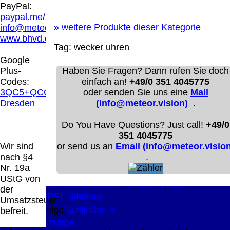
Hamburg entschieden, dass man durch die
PayPal:
Anbringung eines Links, die Inhalte der
paypal.me/blindenhilfsmittel
gelinkten Seite ggf. mit zu verantworten hat.
»
weitere Produkte dieser Kategorie
info@meteor.vision
Dieses kann nur dadurch verhindert werden,
www.bhvd.de
dass man sich ausdrücklich von diesen
Tag:
wecker
uhren
Inhalten distanziert. Hiermit distanzieren wir
Google
uns ausdrücklich von allen Inhalten, aller
Plus-
Haben Sie Fragen? Dann rufen Sie doch
gelinkten Seiten auf unserer Homepage und
Codes:
einfach an!
+49/0 351 4045775
machen uns diese Inhalte nicht zu eigen.
3QC5+QCG
oder senden Sie uns eine
Mail
Diese Erklärung gilt für alle auf unserer
Dresden
(info@meteor.vision)
.
Homepage angebrachten Links.
Die Europäische Kommission stellt eine
Do You Have Questions? Just call!
+49/0
Plattform zur Online-Streitbeilegung (OS)
351 4045775
bereit. Die Plattform finden Sie unter
Wir sind
or send us an
Email (info@meteor.vision
http://ec.europa.eu/consumers/odr/
Unsere E-
nach §4
.
Mailadresse lautet:
info@meteor.vision
.
Nr. 19a
Seitenanfang
Impressum
AGB
Widerruf
UStG von
Datenschutz
Urheberrechte
Kontakt
Links
der
Katalog (PDF)
Sitemap
Umsatzsteuer
große Anzeige
Schließen
X
befreit.