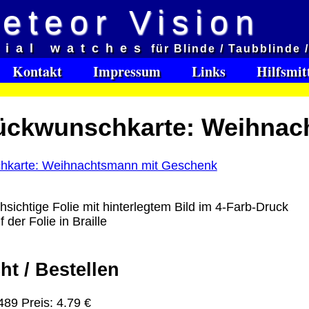
eteor Vision
d
cial watches
für Blinde / Taubblinde 
et aveugles
Kontakt
Impressum
Links
Hilfsmit
e:
Glückwunschkarte: Weihna
Software Download only
95
Deutschland Vorkasse: 0.00 €
Deutschland PayPal: 0.00 €
EU (inkl. Schweiz) Vorkasse: 0.00 €
EU (inkl. Schweiz) PayPal: 0.00 €
chsichtige Folie mit hinterlegtem Bild im 4-Farb-Druck
 der Folie in Braille
Bei dieser Versandart erhalten Sie per Email z.B. ein
Lizenzschlüssel und die Rechnung / Lieferschein. Sie
keinen Datenträger
.
ht / Bestellen
ro
:
89 Preis: 4.79 €