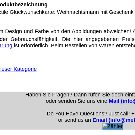
oduktbezeichnung
ktile Glückwunschkarte: Weihnachtsmann mit Geschenk
Eigentum der jeweiligen Firmen. Preisänderungen, Irrt
m Design und Farbe von den Abbildungen abweichen! A
trieb Dresden,
der Gebrauchsfähigkeit. Die hier angegebenen Prei
barung
ist erforderlich. Beim Bestellen von Waren entste
ung für Links hat das Landgericht Hamburg entschieden,
eite ggf. mit zu verantworten hat. Dieses kann nur dadur
distanziert. Hiermit distanzieren wir uns ausdrücklich v
uns diese Inhalte nicht zu eigen. Diese Erklärung gilt f
ieser Kategorie
line-Streitbeilegung (OS) bereit. Die Plattform finden S
se lautet:
info@meteor.vision
.
Urheberrechte
Kontakt
Links
Katalog (PDF)
Sitemap
Haben Sie Fragen? Dann rufen Sie doch einf
oder senden Sie uns eine
Mail (inf
alität bieten zu können.
Do You Have Questions? Just call!
+
unctionality.
or send us an
Email (info@met