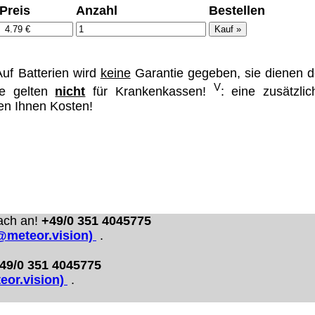
Preis
Anzahl
Bestellen
ümer und
uf Batterien wird
keine
Garantie gegeben, sie dienen d
V
se gelten
nicht
für Krankenkassen!
: eine zusätzlic
hen Ihnen Kosten!
 dass man durch
ch verhindert
on allen Inhalten,
ür alle auf
ie unter
ach an!
+49/0 351 4045775
o@meteor.vision)
.
49/0 351 4045775
eor.vision)
.