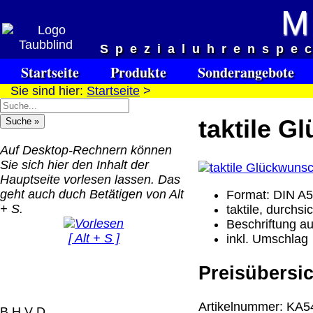
M
Versandkosten DHL Standar
Spezialuhrenspe
bis 5kg
Startseite
Produkte
Sonderangebote
Deutschland Nachnahm
Sie sind hier:
Startseite
>
8.95 €
Deutschland Vorkasse:
taktile 
6.95 €
Deutschland PayPal: 6.
Auf Desktop-Rechnern können
€
Sie sich hier den Inhalt der
EU (inkl. Schweiz)
Hauptseite vorlesen lassen. Das
QR Code:
Vorkasse: 20.00 €
geht auch duch Betätigen von Alt
Format: DIN A5
EU (inkl. Schweiz)
+ S.
taktile, durchsi
PayPal: 20.00 €
Beschriftung auf
[ Alt + S ]
inkl. Umschlag
Der Versand erfolgt als
versichertes Paket.
Preisübersic
Selbstabholung vom Bü
oder von Ausstellungen
Artikelnummer: KA54
B H V D