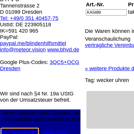
0.00 €
Art.-Nr.
Pr
Tannenstrasse 2
D 01099 Dresden
ta
Tel: +49/0 351 40457-75
Die in diesem Dokument genannten Warenzeichen sind 
UstId:
DE 223905118
technische Änderungen vorbehalten.
IK=591 420 965
Die Waren können i
letzte Änderung: 20. April 2026 Blinden Hilfsmittel Ver
PayPal:
Veranschaulichung 
paypal.me/blindenhilfsmittel
vertragliche Verein
Mit einem Urteil vom 12.05.1998 - 312 O 85/98 - Haft
info@meteor.vision
www.bhvd.de
die Anbringung eines Links, die Inhalte der gelinkten S
werden, dass man sich ausdrücklich von diesen Inhalten 
Google Plus-Codes:
3QC5+QCG
aller gelinkten Seiten auf unserer Homepage und machen 
Dresden
»
weitere Produkte d
unserer Homepage angebrachten Links.
Die Europäische Kommission stellt eine Plattform zur On
Tag:
wecker
uhren
http://ec.europa.eu/consumers/odr/
Unsere E-Mailadres
Seitenanfang
Impressum
AGB
Widerruf
Datenschutz
Wir sind nach §4 Nr. 19a UStG
große Anzeige
Schließen
X
von der Umsatzsteuer befreit.
Diese Website nutzt Cookies, um bestmögliche Funktion
This website uses cookies to provide the best possible f
Ok, verstanden
Mehr Infos