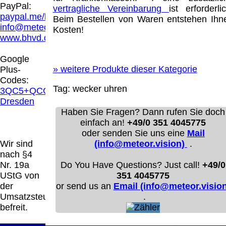
Hamburg entschieden, dass man durch die
PayPal:
vertragliche Vereinbarung
ist erforderlic
Anbringung eines Links, die Inhalte der
paypal.me/blindenhilfsmittel
Beim Bestellen von Waren entstehen Ihn
gelinkten Seite ggf. mit zu verantworten hat.
info@meteor.vision
Kosten!
Dieses kann nur dadurch verhindert werden,
www.bhvd.de
dass man sich ausdrücklich von diesen
Inhalten distanziert. Hiermit distanzieren wir
Google
uns ausdrücklich von allen Inhalten, aller
»
weitere Produkte dieser Kategorie
Plus-
gelinkten Seiten auf unserer Homepage und
Codes:
machen uns diese Inhalte nicht zu eigen.
Tag:
wecker
uhren
3QC5+QCG
Diese Erklärung gilt für alle auf unserer
Dresden
Homepage angebrachten Links.
Haben Sie Fragen? Dann rufen Sie doch
Die Europäische Kommission stellt eine
einfach an!
+49/0 351 4045775
Plattform zur Online-Streitbeilegung (OS)
oder senden Sie uns eine
Mail
bereit. Die Plattform finden Sie unter
Wir sind
(info@meteor.vision)
.
http://ec.europa.eu/consumers/odr/
Unsere E-
nach §4
Mailadresse lautet:
info@meteor.vision
.
Nr. 19a
Do You Have Questions? Just call!
+49/0
Seitenanfang
Impressum
AGB
Widerruf
UStG von
351 4045775
Datenschutz
Urheberrechte
Kontakt
Links
der
or send us an
Email (info@meteor.vision
Katalog (PDF)
Sitemap
Umsatzsteuer
.
große Anzeige
Schließen
X
befreit.