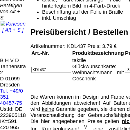
Bei dieser
Betätigen
hinterlegtem Bild im 4-Farb-Druck
Versandart
Der Versand erfolgt
von Alt +
Beschriftung auf der Folie in Braille
erhalten Sie per
als versichertes
S.
inkl. Umschlag
Email z.B. einen
Paket.
Lizenzschlüssel
[ Alt + S ]
und die
Preisübersicht / Bestellen
Selbstabholung
Rechnung /
vom Büro oder
Präqual
Lieferschein. Sie
von
Artikelnummer: KDL437 Preis: 3.79 €
2026
erhalten also
Ausstellungen:
Wir sin
Art.-Nr.
Produktbezeichnung
P
keinen
0.00 €
[ 6386 ]
B H V D
taktile
Datenträger
.
Tannenstrasse
Glückwunschkarte:
2
Weihnachtsmann mit
Die in diesem Dokument genannten
D 01099
Geschenk
Warenzeichen sind Eigentum der jeweiligen
Dresden
Firmen. Preisänderungen, Irrtümer und
Tel: +49/0
technische Änderungen vorbehalten.
351
Die Waren können im Design und Farbe v
letzte Änderung: 26. Januar 2026 Blinden
40457-75
den Abbildungen abweichen! Auf Batteri
Hilfsmittel Vertrieb Dresden,
UstId:
DE
wird
keine
Garantie gegeben, sie dienen d
223905118
Veranschaulichung der Gebrauchsfähigkei
Mit einem Urteil vom 12.05.1998 - 312 O
IK=591
Die hier angegebenen Preise gelten
nic
85/98 - Haftung für Links hat das Landgericht
420 965
V
für Krankenkassen!
: eine zusätzlic