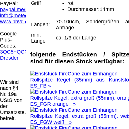
Hamburg entschieden, dass man durch die
Griff
rot
PayPal:
Anbringung eines Links, die Inhalte der
Durchmesser:14mm
paypal.me/blindenhilfsmittel
gelinkten Seite ggf. mit zu verantworten hat.
info@meteor.vision
Dieses kann nur dadurch verhindert werden,
www.bhvd.de
70-100cm, Sondergrößen a
Längen:
dass man sich ausdrücklich von diesen
Anfrage
Inhalten distanziert. Hiermit distanzieren wir
Google
min.
uns ausdrücklich von allen Inhalten, aller
ca. 1/3 der Länge
Plus-
Länge
gelinkten Seiten auf unserer Homepage und
Codes:
machen uns diese Inhalte nicht zu eigen.
3QC5+QCG
folgende Endstücken / Spitz
Diese Erklärung gilt für alle auf unserer
Dresden
sind für diesen Stock verfügbar:
Homepage angebrachten Links.
Die Europäische Kommission stellt eine
Plattform zur Online-Streitbeilegung (OS)
bereit. Die Plattform finden Sie unter
Rollspitze Kegel (35mm) aus Kunststof
Wir sind
http://ec.europa.eu/consumers/odr/
Unsere E-
ES_FB »
nach §4
Mailadresse lautet:
info@meteor.vision
.
Nr. 19a
Seitenanfang
Impressum
AGB
Widerruf
Rollspitze Kegel, extra groß (55mm), oran
UStG von
Datenschutz
Urheberrechte
Kontakt
Links
ES_FGR orange »
der
Katalog (PDF)
Sitemap
Umsatzsteuer
Rollspitze Kegel, extra groß (55mm), wei
große Anzeige
Schließen
X
befreit.
ES_FGW weiß »