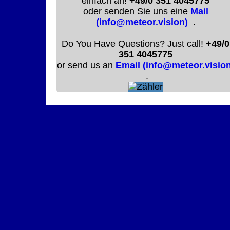
einfach an!
+49/0 351 4045775
oder senden Sie uns eine
Mail
(info@meteor.vision)
.
Do You Have Questions? Just call!
+49/0
351 4045775
or send us an
Email (info@meteor.vision
.