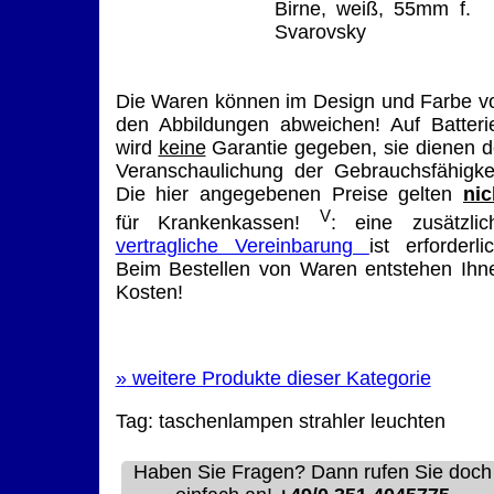
Birne, weiß, 55mm f.
Svarovsky
Die Waren können im Design und Farbe v
den Abbildungen abweichen! Auf Batteri
wird
keine
Garantie gegeben, sie dienen d
Veranschaulichung der Gebrauchsfähigkei
Die hier angegebenen Preise gelten
nic
V
für Krankenkassen!
: eine zusätzlic
vertragliche Vereinbarung
ist erforderlic
Beim Bestellen von Waren entstehen Ihn
Kosten!
»
weitere Produkte dieser Kategorie
Tag:
taschenlampen
strahler
leuchten
Haben Sie Fragen? Dann rufen Sie doch