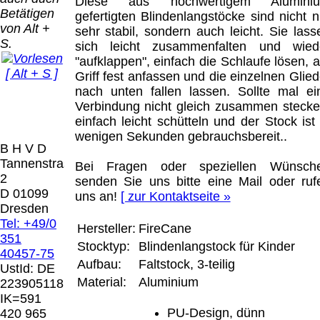
Bei dieser
Diese aus hochwertigem Alumini
Betätigen
Versandart
gefertigten Blindenlangstöcke sind nicht n
Der Versand erfolgt
von Alt +
erhalten Sie per
sehr stabil, sondern auch leicht. Sie lass
als versichertes
S.
Email z.B. einen
sich leicht zusammenfalten und wied
Paket.
Lizenzschlüssel
"aufklappen", einfach die Schlaufe lösen, 
[ Alt + S ]
und die
Griff fest anfassen und die einzelnen Glied
Selbstabholung
Rechnung /
nach unten fallen lassen. Sollte mal ei
vom Büro oder
Präqual
Lieferschein. Sie
Verbindung nicht gleich zusammen stecke
von
2026
erhalten also
einfach leicht schütteln und der Stock ist 
Ausstellungen:
Wir sin
keinen
wenigen Sekunden gebrauchsbereit..
0.00 €
[ 7262 ]
B H V D
Datenträger
.
Tannenstrasse
Bei Fragen oder speziellen Wünsch
2
senden Sie uns bitte eine Mail oder ruf
Die in diesem Dokument genannten
D 01099
uns an!
[ zur Kontaktseite »
Warenzeichen sind Eigentum der jeweiligen
Dresden
Firmen. Preisänderungen, Irrtümer und
Tel: +49/0
Hersteller:
FireCane
technische Änderungen vorbehalten.
351
Stocktyp:
Blindenlangstock für Kinder
letzte Änderung: 10. März 2026 Blinden
40457-75
Hilfsmittel Vertrieb Dresden,
Aufbau:
Faltstock, 3-teilig
UstId:
DE
Material:
Aluminium
223905118
Mit einem Urteil vom 12.05.1998 - 312 O
IK=591
85/98 - Haftung für Links hat das Landgericht
PU-Design, dünn
420 965