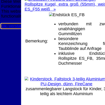
Diese Website nutzt Cookies, um bestmögliche
Rollspitze Kugel, extra groß (55mm), wei
Funktionalität bieten zu können.
ES_F55 weiß »
This website uses cookies to provide the best possible
functionality.
verbunden mit zwe
Ok, verstanden
Mehr Infos
unabhängigen
Gummilitzen
besondere
Bemerkung:
Kennzeichnung fü
Taubblinde auf Anfrage
inklusive Endstüc
Rollspitze ES_FB, 35
Duchmesser
zusammenlegbarer Langstock für Kinder, 
teilig als leichtem Aluminium