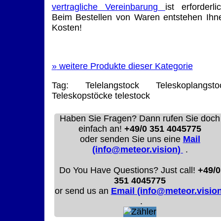
vertragliche Vereinbarung
ist erforderlic
Beim Bestellen von Waren entstehen Ihn
Kosten!
»
weitere Produkte dieser Kategorie
Tag:
Telelangstock
Teleskoplangsto
Teleskopstöcke
telestock
Haben Sie Fragen? Dann rufen Sie doch
einfach an!
+49/0 351 4045775
oder senden Sie uns eine
Mail
(info@meteor.vision)
.
Do You Have Questions? Just call!
+49/0
351 4045775
or send us an
Email (info@meteor.vision
.