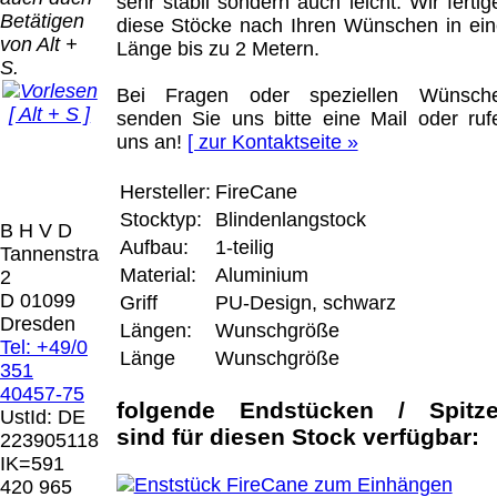
Bei dieser
sehr stabil sondern auch leicht. Wir fertig
Betätigen
Versandart
diese Stöcke nach Ihren Wünschen in ein
Der Versand erfolgt
von Alt +
erhalten Sie per
Länge bis zu 2 Metern.
als versichertes
S.
Email z.B. einen
Paket.
Lizenzschlüssel
Bei Fragen oder speziellen Wünsch
[ Alt + S ]
und die
senden Sie uns bitte eine Mail oder ruf
Selbstabholung
Rechnung /
uns an!
[ zur Kontaktseite »
vom Büro oder
Präqual
Lieferschein. Sie
von
2026
erhalten also
Hersteller:
FireCane
Ausstellungen:
Wir sin
keinen
Stocktyp:
Blindenlangstock
0.00 €
[ 7132 ]
B H V D
Datenträger
.
Aufbau:
1-teilig
Tannenstrasse
Material:
Aluminium
2
Die in diesem Dokument genannten
D 01099
Griff
PU-Design, schwarz
Warenzeichen sind Eigentum der jeweiligen
Dresden
Längen:
Wunschgröße
Firmen. Preisänderungen, Irrtümer und
Tel: +49/0
Länge
Wunschgröße
technische Änderungen vorbehalten.
351
letzte Änderung: 21. Februar 2026 Blinden
40457-75
Hilfsmittel Vertrieb Dresden,
folgende Endstücken / Spitz
UstId:
DE
sind für diesen Stock verfügbar:
223905118
Mit einem Urteil vom 12.05.1998 - 312 O
IK=591
85/98 - Haftung für Links hat das Landgericht
420 965