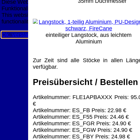
35mm Duchmesser
Diese Website nutzt Cookies, um bestmögliche
Funktionalität bieten zu können.
This website uses cookies to provide the best possible
functionality.
Ok, verstanden
Mehr Infos
einteiliger Langstock, aus leichtem
Aluminium
Zur Zeit sind alle Stöcke in allen Läng
verfügbar.
Preisübersicht / Bestellen
Artikelnummer: FLE1APBAXXX Preis: 95.
€
Artikelnummer: ES_FB Preis: 22.98 €
Artikelnummer: ES_F55 Preis: 24.46 €
Artikelnummer: ES_FGR Preis: 24.90 €
Artikelnummer: ES_FGW Preis: 24.90 €
Artikelnummer: ES_FBY Preis: 24.98 €