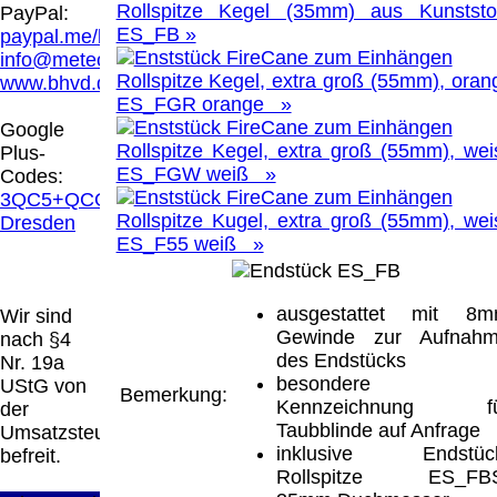
Hamburg entschieden, dass man durch die
Rollspitze Kegel (35mm) aus Kunststof
PayPal:
Anbringung eines Links, die Inhalte der
ES_FB »
paypal.me/blindenhilfsmittel
gelinkten Seite ggf. mit zu verantworten hat.
info@meteor.vision
Dieses kann nur dadurch verhindert werden,
Rollspitze Kegel, extra groß (55mm), oran
www.bhvd.de
dass man sich ausdrücklich von diesen
ES_FGR orange »
Inhalten distanziert. Hiermit distanzieren wir
Google
uns ausdrücklich von allen Inhalten, aller
Rollspitze Kegel, extra groß (55mm), wei
Plus-
gelinkten Seiten auf unserer Homepage und
ES_FGW weiß »
Codes:
machen uns diese Inhalte nicht zu eigen.
3QC5+QCG
Diese Erklärung gilt für alle auf unserer
Rollspitze Kugel, extra groß (55mm), wei
Dresden
Homepage angebrachten Links.
ES_F55 weiß »
Die Europäische Kommission stellt eine
Plattform zur Online-Streitbeilegung (OS)
bereit. Die Plattform finden Sie unter
ausgestattet mit 8
Wir sind
http://ec.europa.eu/consumers/odr/
Unsere E-
Gewinde zur Aufnah
nach §4
Mailadresse lautet:
info@meteor.vision
.
des Endstücks
Nr. 19a
Seitenanfang
Impressum
AGB
Widerruf
besondere
UStG von
Bemerkung:
Datenschutz
Urheberrechte
Kontakt
Links
Kennzeichnung fü
der
Katalog (PDF)
Sitemap
Taubblinde auf Anfrage
Umsatzsteuer
große Anzeige
Schließen
X
inklusive Endstüc
befreit.
Rollspitze ES_FBS