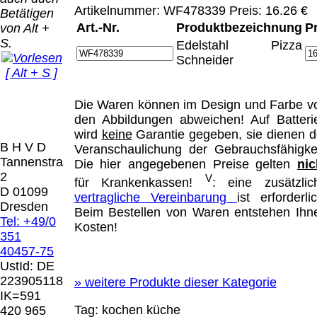
Bei dieser
Artikelnummer: WF478339 Preis: 16.26 €
Betätigen
Versandart
Der Versand erfolgt
Art.-Nr.
Produktbezeichnung
P
von Alt +
erhalten Sie per
als versichertes
S.
Email z.B. einen
Edelstahl Pizza
Paket.
Lizenzschlüssel
Schneider
[ Alt + S ]
und die
Selbstabholung
Rechnung /
vom Büro oder
Präqual
Lieferschein. Sie
Die Waren können im Design und Farbe v
von
2026
erhalten also
den Abbildungen abweichen! Auf Batteri
Ausstellungen:
Wir sin
keinen
wird
keine
Garantie gegeben, sie dienen d
0.00 €
[ 8485 ]
B H V D
Datenträger
.
Veranschaulichung der Gebrauchsfähigkei
Tannenstrasse
Die hier angegebenen Preise gelten
nic
2
V
für Krankenkassen!
: eine zusätzlic
Die in diesem Dokument genannten
D 01099
vertragliche Vereinbarung
ist erforderlic
Warenzeichen sind Eigentum der jeweiligen
Dresden
Beim Bestellen von Waren entstehen Ihn
Firmen. Preisänderungen, Irrtümer und
Tel: +49/0
Kosten!
technische Änderungen vorbehalten.
351
letzte Änderung: 20. April 2026 Blinden
40457-75
Hilfsmittel Vertrieb Dresden,
UstId:
DE
223905118
»
weitere Produkte dieser Kategorie
Mit einem Urteil vom 12.05.1998 - 312 O
IK=591
85/98 - Haftung für Links hat das Landgericht
Tag:
kochen
küche
420 965