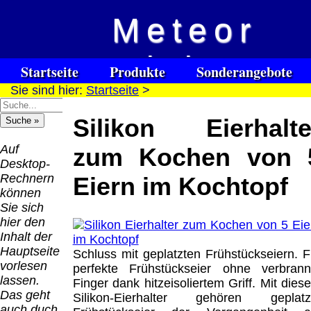
Meteor
Versandkosten DHL
Software
Vision
Standard bis 5kg
Download only
Startseite
Produkte
Sonderangebote
Deutschland
Sie sind hier:
Startseite
>
Spezialuhrenspecial
Deutschland
Kontakt
Impressum
Links
Nachnahme:
watches
Vorkasse:
für Blinde / Taubblinde
8.95 €
Silikon Eierhalte
Hilfsmittel
Warenkorb
0.00 €
/ deafblind / sourdes et aveugles
Deutschland
Deutschland
Vorkasse: 6.95
Auf
zum Kochen von 
PayPal:
€
Desktop-
0.00 €
Deutschland
Rechnern
Eiern im Kochtopf
EU (inkl.
PayPal: 6.95 €
können
Schweiz)
EU (inkl.
Sie sich
Vorkasse:
Schweiz)
hier den
QR
0.00 €
Vorkasse:
Inhalt der
Code:
EU (inkl.
20.00 €
Hauptseite
Schluss mit geplatzten Frühstückseiern. F
Schweiz)
EU (inkl.
vorlesen
perfekte Frühstückseier ohne verbrann
PayPal:
Schweiz)
lassen.
Finger dank hitzeisoliertem Griff. Mit dies
0.00 €
PayPal: 20.00
Das geht
Silikon-Eierhalter gehören geplatz
€
auch duch