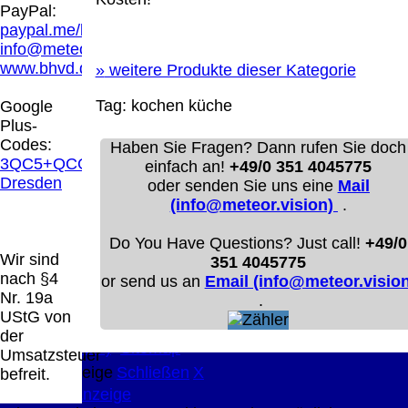
Hamburg entschieden, dass man durch die
PayPal:
Anbringung eines Links, die Inhalte der
paypal.me/blindenhilfsmittel
gelinkten Seite ggf. mit zu verantworten hat.
info@meteor.vision
Dieses kann nur dadurch verhindert werden,
www.bhvd.de
»
weitere Produkte dieser Kategorie
dass man sich ausdrücklich von diesen
Inhalten distanziert. Hiermit distanzieren wir
Tag:
kochen
küche
Google
uns ausdrücklich von allen Inhalten, aller
Plus-
gelinkten Seiten auf unserer Homepage und
Codes:
Haben Sie Fragen? Dann rufen Sie doch
machen uns diese Inhalte nicht zu eigen.
3QC5+QCG
einfach an!
+49/0 351 4045775
Diese Erklärung gilt für alle auf unserer
Dresden
oder senden Sie uns eine
Mail
Homepage angebrachten Links.
(info@meteor.vision)
.
Die Europäische Kommission stellt eine
Plattform zur Online-Streitbeilegung (OS)
Do You Have Questions? Just call!
+49/0
bereit. Die Plattform finden Sie unter
Wir sind
351 4045775
http://ec.europa.eu/consumers/odr/
Unsere E-
nach §4
or send us an
Email (info@meteor.vision
Mailadresse lautet:
info@meteor.vision
.
Nr. 19a
.
Seitenanfang
Impressum
AGB
Widerruf
UStG von
Datenschutz
Urheberrechte
Kontakt
Links
der
Katalog (PDF)
Sitemap
Umsatzsteuer
große Anzeige
Schließen
X
befreit.