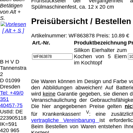
Bei dieser
Frühstückseier der Vergangenheit a
Betätigen
Versandart
Spülmaschinenfest, ca. 12 x 20 cm
Der Versand erfolgt
von Alt +
erhalten Sie per
als versichertes
S.
Email z.B. einen
Preisübersicht / Bestellen
Paket.
Lizenzschlüssel
[ Alt + S ]
und die
Selbstabholung
Artikelnummer: WF863878 Preis: 10.89 €
Rechnung /
vom Büro oder
Präqual
Art.-Nr.
Produktbezeichnung
P
Lieferschein. Sie
von
2026
erhalten also
Silikon Eierhalter zum
Ausstellungen:
Wir sin
keinen
Kochen von 5 Eiern
0.00 €
[ 4361 ]
B H V D
Datenträger
.
im Kochtopf
Tannenstrasse
2
Die in diesem Dokument genannten
D 01099
Die Waren können im Design und Farbe v
Warenzeichen sind Eigentum der jeweiligen
Dresden
den Abbildungen abweichen! Auf Batteri
Firmen. Preisänderungen, Irrtümer und
Tel: +49/0
wird
keine
Garantie gegeben, sie dienen d
technische Änderungen vorbehalten.
351
Veranschaulichung der Gebrauchsfähigkei
letzte Änderung: 14. September 2025 Blinden
40457-75
Die hier angegebenen Preise gelten
nic
Hilfsmittel Vertrieb Dresden,
UstId:
DE
V
für Krankenkassen!
: eine zusätzlic
223905118
vertragliche Vereinbarung
ist erforderlic
Mit einem Urteil vom 12.05.1998 - 312 O
IK=591
Beim Bestellen von Waren entstehen Ihn
85/98 - Haftung für Links hat das Landgericht
420 965
Kosten!