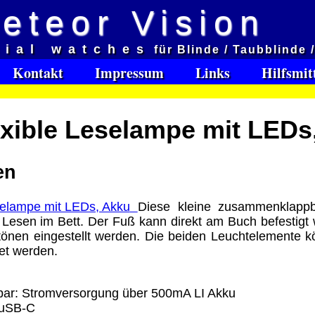
eteor Vision
d
cial watches
für Blinde / Taubblinde 
et aveugles
Kontakt
Impressum
Links
Hilfsmit
e:
lexible Leselampe mit LEDs
Software Download only
95
Deutschland Vorkasse: 0.00 €
en
Deutschland PayPal: 0.00 €
EU (inkl. Schweiz) Vorkasse: 0.00 €
EU (inkl. Schweiz) PayPal: 0.00 €
Diese kleine zusammenklappb
 Lesen im Bett. Der Fuß kann direkt am Buch befestigt 
Bei dieser Versandart erhalten Sie per Email z.B. ein
tönen eingestellt werden. Die beiden Leuchtelemente 
Lizenzschlüssel und die Rechnung / Lieferschein. Sie
et werden.
keinen Datenträger
.
zbar: Stromversorgung über 500mA LI Akku
ro
 uSB-C
: