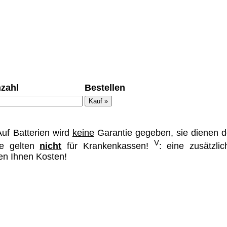
ümer und
 dass man durch
zahl
Bestellen
ch verhindert
on allen Inhalten,
ür alle auf
uf Batterien wird
keine
Garantie gegeben, sie dienen d
ie unter
V
se gelten
nicht
für Krankenkassen!
: eine zusätzlic
hen Ihnen Kosten!