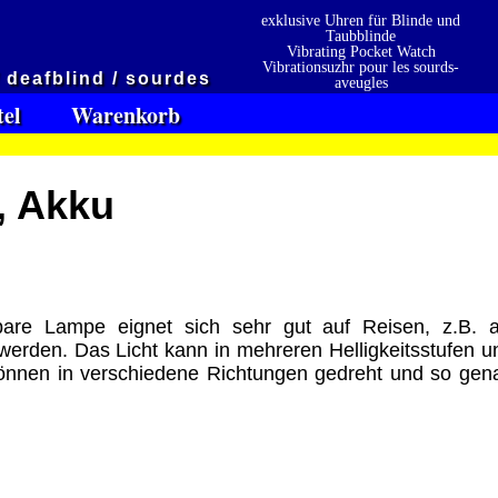
exklusive Uhren für Blinde und
Taubblinde
Vibrating Pocket Watch
Vibrationsuzhr pour les sourds-
/ deafblind / sourdes
aveugles
Vibrationsuzhr para sordo-ciego
tel
Warenkorb
, Akku
are Lampe eignet sich sehr gut auf Reisen, z.B. a
werden. Das Licht kann in mehreren Helligkeitsstufen u
en
Präqualifizierungszertifikat
» 2021
können in verschiedene Richtungen gedreht und so gen
 erhalten also
2026
Wir sind Ausbildungsbetrieb
[ 6516 ]
[ 17.02.2026 05:04:28 ]