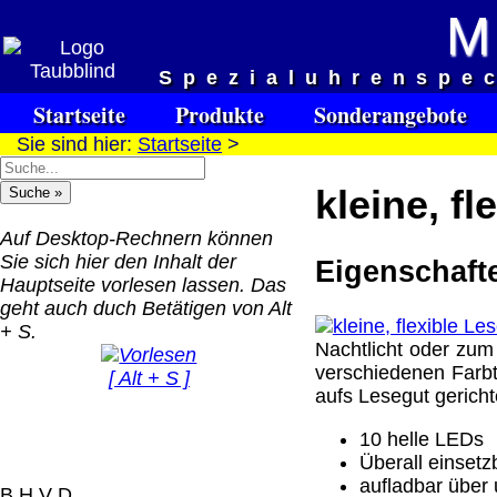
M
Versandkosten DHL Standar
Spezialuhrenspe
bis 5kg
Startseite
Produkte
Sonderangebote
Deutschland Nachnahm
Sie sind hier:
Startseite
>
8.95 €
Deutschland Vorkasse:
kleine, f
6.95 €
Deutschland PayPal: 6.
Auf Desktop-Rechnern können
€
Sie sich hier den Inhalt der
Eigenschaft
EU (inkl. Schweiz)
Hauptseite vorlesen lassen. Das
QR Code:
Vorkasse: 20.00 €
geht auch duch Betätigen von Alt
EU (inkl. Schweiz)
+ S.
Nachtlicht oder zum
PayPal: 20.00 €
verschiedenen Farb
[ Alt + S ]
aufs Lesegut gericht
Der Versand erfolgt als
versichertes Paket.
10 helle LEDs
Überall einset
Selbstabholung vom Bü
aufladbar über
oder von Ausstellungen
B H V D