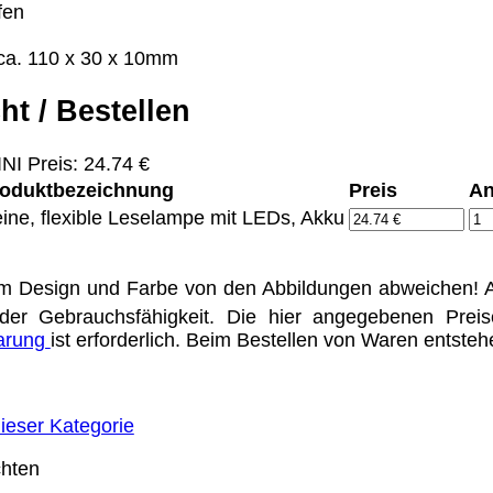
fen
ca. 110 x 30 x 10mm
Eigentum der jeweiligen Firmen. Preisänderungen, Irrt
ht / Bestellen
ertrieb Dresden,
NI Preis: 24.74 €
ung für Links hat das Landgericht Hamburg entschieden,
oduktbezeichnung
Preis
An
eite ggf. mit zu verantworten hat. Dieses kann nur dadur
eine, flexible Leselampe mit LEDs, Akku
distanziert. Hiermit distanzieren wir uns ausdrücklich v
uns diese Inhalte nicht zu eigen. Diese Erklärung gilt f
m Design und Farbe von den Abbildungen abweichen! A
line-Streitbeilegung (OS) bereit. Die Plattform finden S
se lautet:
info@meteor.vision
.
der Gebrauchsfähigkeit. Die hier angegebenen Prei
Urheberrechte
Kontakt
Links
Katalog (PDF)
Sitemap
barung
ist erforderlich. Beim Bestellen von Waren entste
alität bieten zu können.
ieser Kategorie
unctionality.
chten