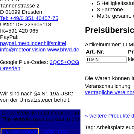
5 Helligkeitsstu
0.00 €
Tannenstrasse 2
3 Farbtöne
D 01099 Dresden
Maße gesamt: 
Tel: +49/0 351 40457-75
Die in diesem Dokument genannten Warenzeichen sind 
UstId:
DE 223905118
technische Änderungen vorbehalten.
Preisübersic
IK=591 420 965
letzte Änderung: 26. Januar 2026 Blinden Hilfsmittel V
PayPal:
paypal.me/blindenhilfsmittel
Artikelnummer: LLMI
Mit einem Urteil vom 12.05.1998 - 312 O 85/98 - Haft
info@meteor.vision
www.bhvd.de
Art.-Nr.
Pr
die Anbringung eines Links, die Inhalte der gelinkten S
kl
werden, dass man sich ausdrücklich von diesen Inhalten 
Google Plus-Codes:
3QC5+QCG
aller gelinkten Seiten auf unserer Homepage und machen 
Dresden
unserer Homepage angebrachten Links.
Die Waren können i
Die Europäische Kommission stellt eine Plattform zur On
http://ec.europa.eu/consumers/odr/
Unsere E-Mailadres
Veranschaulichung 
Seitenanfang
Impressum
AGB
Widerruf
Datenschutz
vertragliche Verein
Wir sind nach §4 Nr. 19a UStG
große Anzeige
Schließen
X
von der Umsatzsteuer befreit.
Diese Website nutzt Cookies, um bestmögliche Funktion
»
weitere Produkte d
This website uses cookies to provide the best possible f
Tag:
Arbeitsplatzleu
Ok, verstanden
Mehr Infos