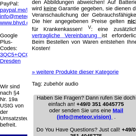
Hamburg entschieden, dass man durch die
den Abbildungen abweichen! Auf Batteri
PayPal:
Anbringung eines Links, die Inhalte der
wird
keine
Garantie gegeben, sie dienen d
paypal.me/blindenhilfsmittel
gelinkten Seite ggf. mit zu verantworten hat.
Veranschaulichung der Gebrauchsfähigkei
info@meteor.vision
Dieses kann nur dadurch verhindert werden,
Die hier angegebenen Preise gelten
nic
www.bhvd.de
dass man sich ausdrücklich von diesen
V
für Krankenkassen!
: eine zusätzlic
Inhalten distanziert. Hiermit distanzieren wir
vertragliche Vereinbarung
ist erforderlic
Google
uns ausdrücklich von allen Inhalten, aller
Beim Bestellen von Waren entstehen Ihn
Plus-
gelinkten Seiten auf unserer Homepage und
Kosten!
Codes:
machen uns diese Inhalte nicht zu eigen.
3QC5+QCG
Diese Erklärung gilt für alle auf unserer
Dresden
Homepage angebrachten Links.
Die Europäische Kommission stellt eine
»
weitere Produkte dieser Kategorie
Plattform zur Online-Streitbeilegung (OS)
Tag:
zubehör
audio
bereit. Die Plattform finden Sie unter
Wir sind
http://ec.europa.eu/consumers/odr/
Unsere E-
nach §4
Mailadresse lautet:
info@meteor.vision
.
Haben Sie Fragen? Dann rufen Sie doch
Nr. 19a
Seitenanfang
Impressum
AGB
Widerruf
einfach an!
+49/0 351 4045775
UStG von
Datenschutz
Urheberrechte
Kontakt
Links
oder senden Sie uns eine
Mail
der
Katalog (PDF)
Sitemap
(info@meteor.vision)
.
Umsatzsteuer
große Anzeige
Schließen
X
befreit.
Do You Have Questions? Just call!
+49/0
351 4045775