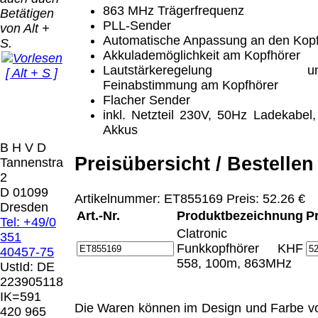
Bei dieser
863 MHz Trägerfrequenz
Betätigen
Versandart
Der Versand erfolgt
PLL-Sender
von Alt +
erhalten Sie per
als versichertes
Automatische Anpassung an den Kop
S.
Email z.B. einen
Paket.
Akkulademöglichkeit am Kopfhörer
Lizenzschlüssel
Lautstärkeregelung u
[ Alt + S ]
und die
Selbstabholung
Feinabstimmung am Kopfhörer
Rechnung /
vom Büro oder
Präqual
Flacher Sender
Lieferschein. Sie
von
2026
inkl. Netzteil 230V, 50Hz Ladekabel,
erhalten also
Ausstellungen:
Wir sin
Akkus
keinen
0.00 €
[ 9346 ]
B H V D
Datenträger
.
Preisübersicht / Bestellen
Tannenstrasse
2
Die in diesem Dokument genannten
D 01099
Artikelnummer: ET855169 Preis: 52.26 €
Warenzeichen sind Eigentum der jeweiligen
Dresden
Art.-Nr.
Produktbezeichnung
P
Firmen. Preisänderungen, Irrtümer und
Tel: +49/0
technische Änderungen vorbehalten.
Clatronic
351
letzte Änderung: 24. Juni 2026 Blinden
Funkkopfhörer KHF
40457-75
Hilfsmittel Vertrieb Dresden,
558, 100m, 863MHz
UstId:
DE
223905118
Mit einem Urteil vom 12.05.1998 - 312 O
IK=591
85/98 - Haftung für Links hat das Landgericht
Die Waren können im Design und Farbe v
420 965