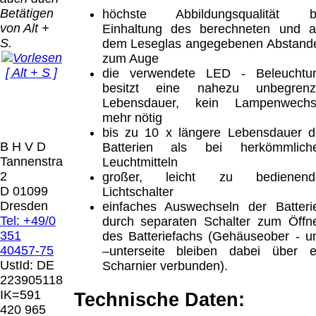
Bei dieser
Betätigen
höchste Abbildungsqualität b
Versandart
Der Versand erfolgt
von Alt +
Einhaltung des berechneten und a
erhalten Sie per
als versichertes
S.
dem Leseglas angegebenen Abstand
Email z.B. einen
Paket.
zum Auge
Lizenzschlüssel
[ Alt + S ]
die verwendete LED - Beleuchtu
und die
Selbstabholung
besitzt eine nahezu unbegrenz
Rechnung /
vom Büro oder
Präqual
Lebensdauer, kein Lampenwechs
Lieferschein. Sie
von
2026
mehr nötig
erhalten also
Ausstellungen:
Wir sin
bis zu 10 x längere Lebensdauer d
keinen
0.00 €
[ 6482 ]
B H V D
Batterien als bei herkömmlich
Datenträger
.
Tannenstrasse
Leuchtmitteln
2
großer, leicht zu bedienend
Die in diesem Dokument genannten
D 01099
Lichtschalter
Warenzeichen sind Eigentum der jeweiligen
Dresden
einfaches Auswechseln der Batteri
Firmen. Preisänderungen, Irrtümer und
Tel: +49/0
durch separaten Schalter zum Öffn
technische Änderungen vorbehalten.
351
des Batteriefachs (Gehäuseober - u
letzte Änderung: 26. Januar 2026 Blinden
40457-75
–unterseite bleiben dabei über e
Hilfsmittel Vertrieb Dresden,
UstId:
DE
Scharnier verbunden).
223905118
Mit einem Urteil vom 12.05.1998 - 312 O
IK=591
Technische Daten:
85/98 - Haftung für Links hat das Landgericht
420 965