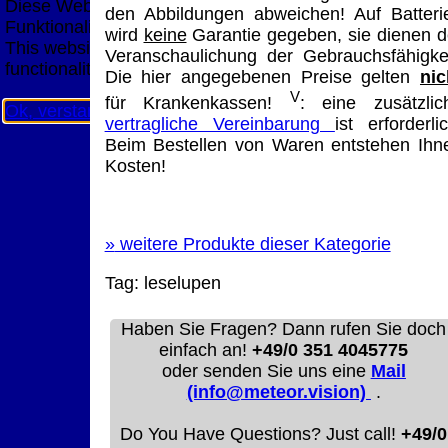
Diese Website nutzt Cookies, um bestmögliche
den Abbildungen abweichen! Auf Batteri
Funktionalität bieten zu können.
wird
keine
Garantie gegeben, sie dienen d
This website uses cookies to provide the best possible
Veranschaulichung der Gebrauchsfähigkei
functionality.
Die hier angegebenen Preise gelten
nic
V
für Krankenkassen!
: eine zusätzlic
Ok, verstanden
Mehr Infos
vertragliche Vereinbarung
ist erforderlic
Beim Bestellen von Waren entstehen Ihn
Kosten!
»
weitere Produkte dieser Kategorie
Tag:
leselupen
Haben Sie Fragen? Dann rufen Sie doch
einfach an!
+49/0 351 4045775
oder senden Sie uns eine
Mail
(info@meteor.vision)
.
Do You Have Questions? Just call!
+49/0