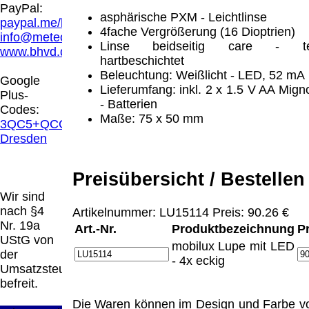
Hamburg entschieden, dass man durch die
PayPal:
Anbringung eines Links, die Inhalte der
asphärische PXM - Leichtlinse
paypal.me/blindenhilfsmittel
gelinkten Seite ggf. mit zu verantworten hat.
4fache Vergrößerung (16 Dioptrien)
info@meteor.vision
Dieses kann nur dadurch verhindert werden,
Linse beidseitig care - t
www.bhvd.de
dass man sich ausdrücklich von diesen
hartbeschichtet
Inhalten distanziert. Hiermit distanzieren wir
Beleuchtung: Weißlicht - LED, 52 mA
Google
uns ausdrücklich von allen Inhalten, aller
Lieferumfang: inkl. 2 x 1.5 V AA Mign
Plus-
gelinkten Seiten auf unserer Homepage und
- Batterien
Codes:
machen uns diese Inhalte nicht zu eigen.
Maße: 75 x 50 mm
3QC5+QCG
Diese Erklärung gilt für alle auf unserer
Dresden
Homepage angebrachten Links.
Die Europäische Kommission stellt eine
Preisübersicht / Bestellen
Plattform zur Online-Streitbeilegung (OS)
bereit. Die Plattform finden Sie unter
Wir sind
http://ec.europa.eu/consumers/odr/
Unsere E-
nach §4
Artikelnummer: LU15114 Preis: 90.26 €
Mailadresse lautet:
info@meteor.vision
.
Nr. 19a
Art.-Nr.
Produktbezeichnung
P
Seitenanfang
Impressum
AGB
Widerruf
UStG von
mobilux Lupe mit LED
Datenschutz
Urheberrechte
Kontakt
Links
der
- 4x eckig
Katalog (PDF)
Sitemap
Umsatzsteuer
große Anzeige
Schließen
X
befreit.
Die Waren können im Design und Farbe v