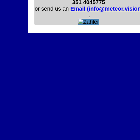
351 4045775
or send us an
Email (info@meteor.vision
.