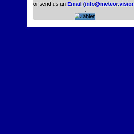
or send us an
Email (info@meteor.vision
.