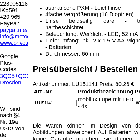
Hamburg entschieden, dass man durch die
223905118
Anbringung eines Links, die Inhalte der
asphärische PXM - Leichtlinse
IK=591
gelinkten Seite ggf. mit zu verantworten hat.
4fache Vergrößerung (16 Dioptrien)
420 965
Dieses kann nur dadurch verhindert werden,
Linse beidseitig care - t
PayPal:
dass man sich ausdrücklich von diesen
hartbeschichtet
paypal.me/blindenhilfsmittel
Inhalten distanziert. Hiermit distanzieren wir
Beleuchtung: Weißlicht - LED, 52 mA
info@meteor.vision
uns ausdrücklich von allen Inhalten, aller
Lieferumfang: inkl. 2 x 1.5 V AA Mign
www.bhvd.de
gelinkten Seiten auf unserer Homepage und
- Batterien
machen uns diese Inhalte nicht zu eigen.
Durchmesser: 60 mm
Google
Diese Erklärung gilt für alle auf unserer
Plus-
Homepage angebrachten Links.
Preisübersicht / Bestellen
Codes:
Die Europäische Kommission stellt eine
3QC5+QCG
Plattform zur Online-Streitbeilegung (OS)
Dresden
Artikelnummer: LU151141 Preis: 80.26 €
bereit. Die Plattform finden Sie unter
Art.-Nr.
Produktbezeichnung
P
http://ec.europa.eu/consumers/odr/
Unsere E-
mobilux Lupe mit LED
Mailadresse lautet:
info@meteor.vision
.
- 4x
Seitenanfang
Impressum
AGB
Widerruf
Wir sind
Datenschutz
Urheberrechte
Kontakt
Links
nach §4
Katalog (PDF)
Sitemap
Nr. 19a
Die Waren können im Design von d
große Anzeige
Schließen
X
UStG von
Abbildungen abweichen! Auf Batterien wi
der
keine Garantie gegeben, sie dienen d