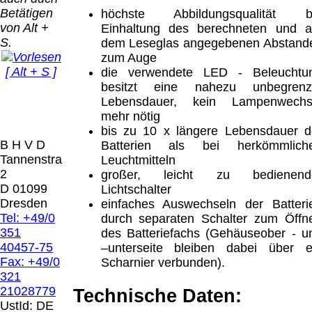
Bei dieser
Betätigen
höchste Abbildungsqualität b
Versandart
Der Versand erfolgt
von Alt +
Einhaltung des berechneten und a
erhalten Sie per
als versichertes
S.
dem Leseglas angegebenen Abstand
Email z.B. einen
Paket.
zum Auge
Lizenzschlüssel
[ Alt + S ]
die verwendete LED - Beleuchtu
und die
Selbstabholung
besitzt eine nahezu unbegrenz
Rechnung /
vom Büro oder
Präqual
Lebensdauer, kein Lampenwechs
Lieferschein. Sie
von
2026
mehr nötig
erhalten also
Ausstellungen:
Wir sin
bis zu 10 x längere Lebensdauer d
keinen
0.00 €
[
]
[
]
B H V D
Batterien als bei herkömmlich
Datenträger
.
Tannenstrasse
Leuchtmitteln
2
großer, leicht zu bedienend
Die in diesem Dokument genannten
D 01099
Lichtschalter
Warenzeichen sind Eigentum der jeweiligen
Dresden
einfaches Auswechseln der Batteri
Firmen. Preisänderungen, Irrtümer und
Tel: +49/0
durch separaten Schalter zum Öffn
technische Änderungen vorbehalten.
351
des Batteriefachs (Gehäuseober - u
letzte Änderung: 22. Januar 2025 Blinden
40457-75
–unterseite bleiben dabei über e
Hilfsmittel Vertrieb Dresden,
Fax: +49/0
Scharnier verbunden).
321
Mit einem Urteil vom 12.05.1998 - 312 O
21028779
Technische Daten:
85/98 - Haftung für Links hat das Landgericht
UstId:
DE