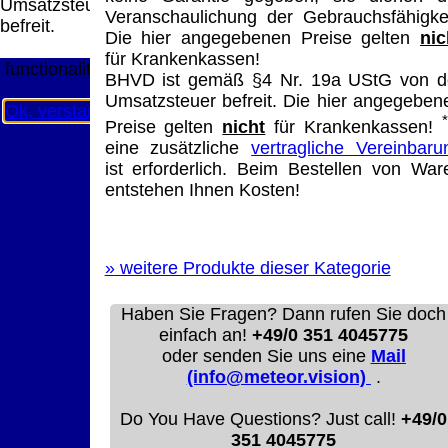
Umsatzsteuer
Diese Website nutzt Cookies, um bestmögliche
Veranschaulichung der Gebrauchsfähigkei
befreit.
Funktionalität bieten zu können.
Die hier angegebenen Preise gelten
nic
This website uses cookies to provide the best possible
für Krankenkassen!
functionality.
BHVD ist gemäß §4 Nr. 19a UStG von d
Umsatzsteuer befreit. Die hier angegeben
Ok, verstanden
Mehr Infos
Preise gelten
nicht
für Krankenkassen!
eine zusätzliche
vertragliche Vereinbaru
ist erforderlich. Beim Bestellen von War
entstehen Ihnen Kosten!
»
weitere Produkte dieser Kategorie
Haben Sie Fragen? Dann rufen Sie doch
einfach an!
+49/0 351 4045775
oder senden Sie uns eine
Mail
(info@meteor.vision)
.
Do You Have Questions? Just call!
+49/0
351 4045775