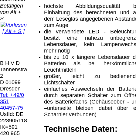
Bei dieser
Betätigen
höchste Abbildungsqualität b
Versandart
Der Versand erfolgt
von Alt +
Einhaltung des berechneten und a
erhalten Sie per
als versichertes
S.
dem Leseglas angegebenen Abstand
Email z.B. einen
Paket.
zum Auge
Lizenzschlüssel
[ Alt + S ]
die verwendete LED - Beleuchtu
und die
Selbstabholung
besitzt eine nahezu unbegrenz
Rechnung /
vom Büro oder
Präqual
Lebensdauer, kein Lampenwechs
Lieferschein. Sie
von
2026
mehr nötig
erhalten also
Ausstellungen:
Wir sin
bis zu 10 x längere Lebensdauer d
keinen
0.00 €
[ 7652 ]
B H V D
Batterien als bei herkömmlich
Datenträger
.
Tannenstrasse
Leuchtmitteln
2
großer, leicht zu bedienend
Die in diesem Dokument genannten
D 01099
Lichtschalter
Warenzeichen sind Eigentum der jeweiligen
Dresden
einfaches Auswechseln der Batteri
Firmen. Preisänderungen, Irrtümer und
Tel: +49/0
durch separaten Schalter zum Öffn
technische Änderungen vorbehalten.
351
des Batteriefachs (Gehäuseober - u
letzte Änderung: 10. März 2026 Blinden
40457-75
–unterseite bleiben dabei über e
Hilfsmittel Vertrieb Dresden,
UstId:
DE
Scharnier verbunden).
223905118
Mit einem Urteil vom 12.05.1998 - 312 O
IK=591
Technische Daten:
85/98 - Haftung für Links hat das Landgericht
420 965