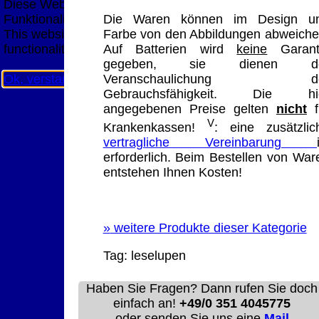
Diese Website nutzt Cookies, um bestmögliche
Funktionalität bieten zu können.
Die Waren können im Design u
This website uses cookies to provide the best possible
Farbe von den Abbildungen abweiche
functionality.
Auf Batterien wird
keine
Garant
gegeben, sie dienen d
Ok, verstanden
Mehr Infos
Veranschaulichung de
Gebrauchsfähigkeit. Die hi
angegebenen Preise gelten
nicht
f
V
Krankenkassen!
: eine zusätzlic
vertragliche Vereinbarung
erforderlich. Beim Bestellen von War
entstehen Ihnen Kosten!
»
weitere Produkte dieser Kategorie
Tag:
leselupen
Haben Sie Fragen? Dann rufen Sie doch
einfach an!
+49/0 351 4045775
oder senden Sie uns eine
Mail