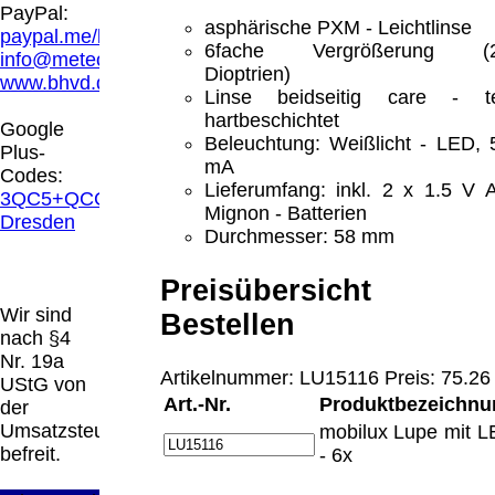
Hamburg entschieden, dass man durch die
PayPal:
Anbringung eines Links, die Inhalte der
asphärische PXM - Leichtlinse
paypal.me/blindenhilfsmittel
gelinkten Seite ggf. mit zu verantworten hat.
6fache Vergrößerung (
info@meteor.vision
Dieses kann nur dadurch verhindert werden,
Dioptrien)
www.bhvd.de
dass man sich ausdrücklich von diesen
Linse beidseitig care - t
Inhalten distanziert. Hiermit distanzieren wir
hartbeschichtet
Google
uns ausdrücklich von allen Inhalten, aller
Beleuchtung: Weißlicht - LED, 
Plus-
gelinkten Seiten auf unserer Homepage und
mA
Codes:
machen uns diese Inhalte nicht zu eigen.
Lieferumfang: inkl. 2 x 1.5 V 
3QC5+QCG
Diese Erklärung gilt für alle auf unserer
Mignon - Batterien
Dresden
Homepage angebrachten Links.
Durchmesser: 58 mm
Die Europäische Kommission stellt eine
Plattform zur Online-Streitbeilegung (OS)
Preisübersicht 
bereit. Die Plattform finden Sie unter
Wir sind
Bestellen
http://ec.europa.eu/consumers/odr/
Unsere E-
nach §4
Mailadresse lautet:
info@meteor.vision
.
Nr. 19a
Seitenanfang
Impressum
AGB
Widerruf
Artikelnummer: LU15116 Preis: 75.26
UStG von
Datenschutz
Urheberrechte
Kontakt
Links
Art.-Nr.
Produktbezeichnu
der
Katalog (PDF)
Sitemap
Umsatzsteuer
mobilux Lupe mit 
große Anzeige
Schließen
X
befreit.
- 6x