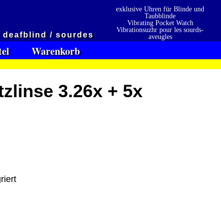
exklusive Uhren für Blinde und
Taubblinde
Vibrating Pocket Watch
Vibrationsuzhr pour les sourds-
/ deafblind / sourdes
aveugles
Vibrationsuzhr para sordo-ciego
tel
Warenkorb
zlinse 3.26x + 5x
en
Präqualifizierungszertifikat
» 2021
 erhalten also
2026
riert
Wir sind Ausbildungsbetrieb
[ 6240 ]
[ 03.02.2026 20:41:58 ]