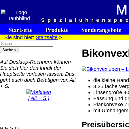
M
Versandkosten DHL Standar
Spezialuhrenspe
bis 5kg
Startseite
Produkte
Sonderangebote
Deutschland Nachnahm
Sie sind hier:
Startseite
>
8.95 €
Deutschland Vorkasse:
Bikonvexl
6.95 €
Deutschland PayPal: 6.
Auf Desktop-Rechnern können
€
Sie sich hier den Inhalt der
EU (inkl. Schweiz)
Hauptseite vorlesen lassen. Das
QR Code:
Vorkasse: 20.00 €
geht auch duch Betätigen von Alt
die kleine Hand
EU (inkl. Schweiz)
+ S.
3,25 fache Ver
PayPal: 20.00 €
Linsengroße 4
[ Alt + S ]
Fassung und gri
Der Versand erfolgt als
Plankonvexe Zus
versichertes Paket.
mit Umhängemö
Selbstabholung vom Bü
Preisübersic
oder von Ausstellungen
B H V D