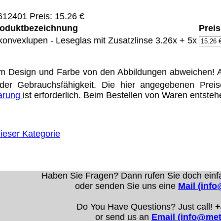
12401 Preis: 15.26 €
oduktbezeichnung
Preis
Eigentum der jeweiligen Firmen. Preisänderungen, Irrt
konvexlupen - Leseglas mit Zusatzlinse 3.26x + 5x
ertrieb Dresden,
m Design und Farbe von den Abbildungen abweichen! A
ung für Links hat das Landgericht Hamburg entschieden,
der Gebrauchsfähigkeit. Die hier angegebenen Prei
eite ggf. mit zu verantworten hat. Dieses kann nur dadur
barung
ist erforderlich. Beim Bestellen von Waren entste
distanziert. Hiermit distanzieren wir uns ausdrücklich v
uns diese Inhalte nicht zu eigen. Diese Erklärung gilt f
line-Streitbeilegung (OS) bereit. Die Plattform finden S
ieser Kategorie
se lautet:
info@meteor.vision
.
Urheberrechte
Kontakt
Links
Katalog (PDF)
Sitemap
Haben Sie Fragen? Dann rufen Sie doch einf
alität bieten zu können.
oder senden Sie uns eine
Mail (inf
unctionality.
Do You Have Questions? Just call!
+
or send us an
Email (info@met