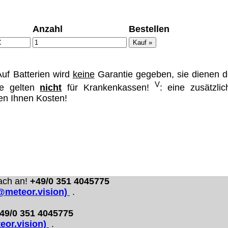
Anzahl
Bestellen
ümer und
uf Batterien wird
keine
Garantie gegeben, sie dienen d
 dass man durch
V
se gelten
nicht
für Krankenkassen!
: eine zusätzlic
ch verhindert
hen Ihnen Kosten!
on allen Inhalten,
ür alle auf
ie unter
ach an!
+49/0 351 4045775
o@meteor.vision)
.
49/0 351 4045775
eor.vision)
.