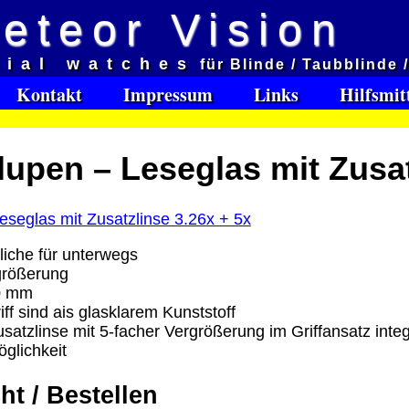
eteor Vision
d
cial watches
für Blinde / Taubblinde 
et aveugles
Kontakt
Impressum
Links
Hilfsmit
e:
upen – Leseglas mit Zusat
Software Download only
95
Deutschland Vorkasse: 0.00 €
Deutschland PayPal: 0.00 €
EU (inkl. Schweiz) Vorkasse: 0.00 €
liche für unterwegs
EU (inkl. Schweiz) PayPal: 0.00 €
größerung
0 mm
Bei dieser Versandart erhalten Sie per Email z.B. ein
ff sind ais glasklarem Kunststoff
Lizenzschlüssel und die Rechnung / Lieferschein. Sie
atzlinse mit 5-facher Vergrößerung im Griffansatz integ
keinen Datenträger
.
glichkeit
ro
ht / Bestellen
: