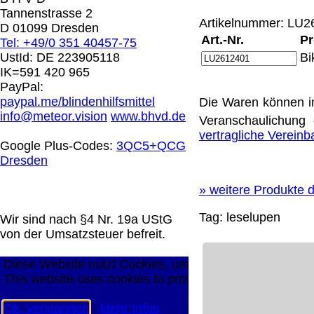
0.00 €
Tannenstrasse 2
Artikelnummer: LU26
D 01099 Dresden
Art.-Nr.
Pr
Tel: +49/0 351 40457-75
Die in diesem Dokument genannten Warenzeichen sind 
UstId:
DE 223905118
Bi
technische Änderungen vorbehalten.
IK=591 420 965
letzte Änderung: 26. Januar 2026 Blinden Hilfsmittel V
PayPal:
paypal.me/blindenhilfsmittel
Die Waren können i
Mit einem Urteil vom 12.05.1998 - 312 O 85/98 - Haft
info@meteor.vision
www.bhvd.de
Veranschaulichung 
die Anbringung eines Links, die Inhalte der gelinkten S
vertragliche Verein
werden, dass man sich ausdrücklich von diesen Inhalten 
Google Plus-Codes:
3QC5+QCG
aller gelinkten Seiten auf unserer Homepage und machen 
Dresden
unserer Homepage angebrachten Links.
Die Europäische Kommission stellt eine Plattform zur On
»
weitere Produkte d
http://ec.europa.eu/consumers/odr/
Unsere E-Mailadres
Seitenanfang
Impressum
AGB
Widerruf
Datenschutz
Tag:
leselupen
Wir sind nach §4 Nr. 19a UStG
große Anzeige
Schließen
X
von der Umsatzsteuer befreit.
Diese Website nutzt Cookies, um bestmögliche Funktion
This website uses cookies to provide the best possible f
Ok, verstanden
Mehr Infos