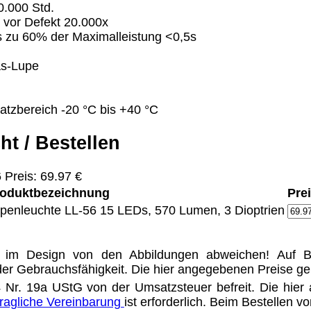
.000 Std.
 vor Defekt 20.000x
s zu 60% der Maximalleistung <0,5s
Eigentum der jeweiligen Firmen. Preisänderungen, Irrt
s-Lupe
ertrieb Dresden,
atzbereich -20 °C bis +40 °C
ung für Links hat das Landgericht Hamburg entschieden,
eite ggf. mit zu verantworten hat. Dieses kann nur dadur
distanziert. Hiermit distanzieren wir uns ausdrücklich v
ht / Bestellen
uns diese Inhalte nicht zu eigen. Diese Erklärung gilt f
 Preis: 69.97 €
line-Streitbeilegung (OS) bereit. Die Plattform finden S
oduktbezeichnung
Pre
se lautet:
info@meteor.vision
.
penleuchte LL-56 15 LEDs, 570 Lumen, 3 Dioptrien
Urheberrechte
Kontakt
Links
Katalog (PDF)
Sitemap
im Design von den Abbildungen abweichen! Auf Bat
alität bieten zu können.
er Gebrauchsfähigkeit. Die hier angegebenen Preise ge
unctionality.
Nr. 19a UStG von der Umsatzsteuer befreit. Die hier
tragliche Vereinbarung
ist erforderlich. Beim Bestellen 