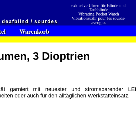
exklusive Uhren für Blinde und
Taubblinde
Vibrating Pocket Watch
Vibrationsuzhr pour les sourds-
/ deafblind / sourdes
aveugles
Vibrationsuzhr para sordo-ciego
tel
Warenkorb
umen, 3 Dioptrien
ität garniert mit neuester und stromsparender LE
beiten oder auch für den alltäglichen Werkstatteinsatz.
en
Präqualifizierungszertifikat
» 2021
 erhalten also
2026
Wir sind Ausbildungsbetrieb
[
]
[
]