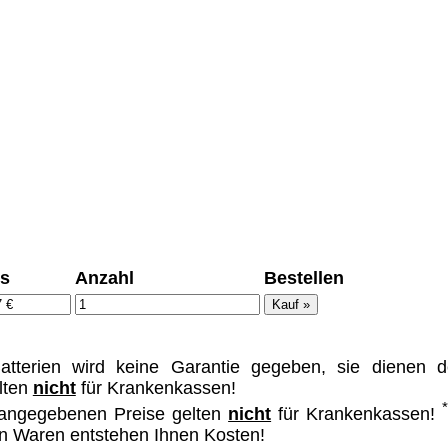
ümer und
 dass man durch
ch verhindert
on allen Inhalten,
ür alle auf
ie unter
is
Anzahl
Bestellen
terien wird keine Garantie gegeben, sie dienen d
lten
nicht
für Krankenkassen!
 angegebenen Preise gelten
nicht
für Krankenkassen!
von Waren entstehen Ihnen Kosten!