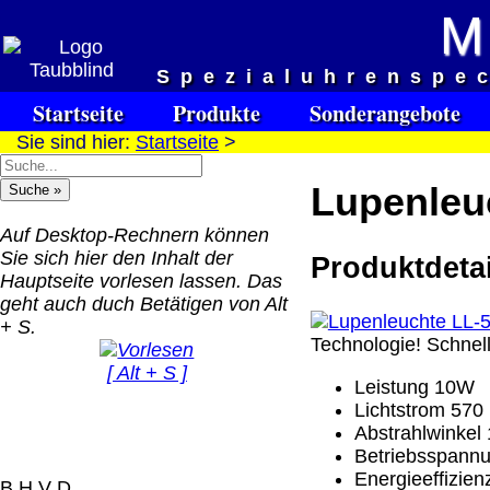
M
Versandkosten DHL Standar
Spezialuhrenspe
bis 5kg
Startseite
Produkte
Sonderangebote
Deutschland Nachnahm
Sie sind hier:
Startseite
>
8.95 €
Deutschland Vorkasse:
Lupenleuc
6.95 €
Deutschland PayPal: 6.
Auf Desktop-Rechnern können
€
Sie sich hier den Inhalt der
Produktdetai
EU (inkl. Schweiz)
Hauptseite vorlesen lassen. Das
QR Code:
Vorkasse: 20.00 €
geht auch duch Betätigen von Alt
EU (inkl. Schweiz)
+ S.
Technologie! Schnell
PayPal: 20.00 €
[ Alt + S ]
Leistung 10W
Der Versand erfolgt als
Lichtstrom 570
versichertes Paket.
Abstrahlwinkel
Betriebsspann
Selbstabholung vom Bü
Energieeffizie
oder von Ausstellungen
B H V D