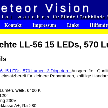
eteor Vision
d
cial watches
für Blinde / Taubblinde 
et aveugles
Kontakt
Impressum
Links
Hilfsmit
e:
hte LL-56 15 LEDs, 570 L
Software Download only
95
Deutschland Vorkasse: 0.00 €
ls
Deutschland PayPal: 0.00 €
EU (inkl. Schweiz) Vorkasse: 0.00 €
EU (inkl. Schweiz) PayPal: 0.00 €
Ausgereifte Qual
 einsatzbereit für kleinere Reparaturen, knifflige Handar
Bei dieser Versandart erhalten Sie per Email z.B. ein
Lizenzschlüssel und die Rechnung / Lieferschein. Sie
keinen Datenträger
.
 Lumen, weiß, 6400 K
 120°
ung 230V
ro
nzklasse A+, Ra >80
: