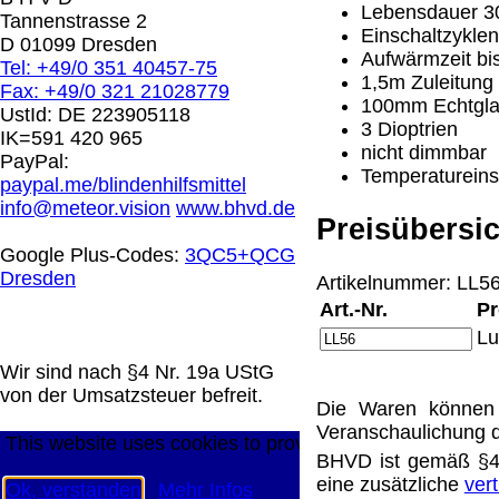
Lebensdauer 30
0.00 €
Tannenstrasse 2
Einschaltzyklen
D 01099 Dresden
Aufwärmzeit bi
Tel: +49/0 351 40457-75
1,5m Zuleitung
Die in diesem Dokument genannten Warenzeichen sind 
Fax: +49/0 321 21028779
100mm Echtgla
technische Änderungen vorbehalten.
UstId:
DE 223905118
3 Dioptrien
letzte Änderung: 22. Januar 2025 Blinden Hilfsmittel V
IK=591 420 965
nicht dimmbar
PayPal:
Temperatureins
Mit einem Urteil vom 12.05.1998 - 312 O 85/98 - Haft
paypal.me/blindenhilfsmittel
die Anbringung eines Links, die Inhalte der gelinkten S
info@meteor.vision
www.bhvd.de
werden, dass man sich ausdrücklich von diesen Inhalten 
Preisübersic
aller gelinkten Seiten auf unserer Homepage und machen 
Google Plus-Codes:
3QC5+QCG
unserer Homepage angebrachten Links.
Dresden
Artikelnummer: LL56
Die Europäische Kommission stellt eine Plattform zur On
Art.-Nr.
Pr
http://ec.europa.eu/consumers/odr/
Unsere E-Mailadres
Lu
Seitenanfang
Impressum
AGB
Widerruf
Datenschutz
große Anzeige
Schließen
X
Wir sind nach §4 Nr. 19a UStG
von der Umsatzsteuer befreit.
Die Waren können 
Diese Website nutzt Cookies, um bestmögliche Funktion
Veranschaulichung d
This website uses cookies to provide the best possible f
BHVD ist gemäß §4 
eine zusätzliche
ver
Ok, verstanden
Mehr Infos