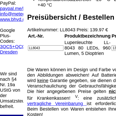
Hamburg entschieden, dass man durch die
PayPal:
+40 °C
Anbringung eines Links, die Inhalte der
paypal.me/blindenhilfsmittel
gelinkten Seite ggf. mit zu verantworten hat.
info@meteor.vision
Preisübersicht / Bestellen
Dieses kann nur dadurch verhindert werden,
www.bhvd.de
dass man sich ausdrücklich von diesen
Inhalten distanziert. Hiermit distanzieren wir
Artikelnummer: LL8043 Preis: 139.97 €
Google
uns ausdrücklich von allen Inhalten, aller
Plus-
Art.-Nr.
Produktbezeichnung
P
gelinkten Seiten auf unserer Homepage und
Codes:
Lupenleuchte LL-
machen uns diese Inhalte nicht zu eigen.
3QC5+QCG
8043 80 LEDs, 960
Diese Erklärung gilt für alle auf unserer
Dresden
Lumen, 5 Dioptrien
Homepage angebrachten Links.
Die Europäische Kommission stellt eine
Plattform zur Online-Streitbeilegung (OS)
Die Waren können im Design und Farbe v
bereit. Die Plattform finden Sie unter
Wir sind
den Abbildungen abweichen! Auf Batteri
http://ec.europa.eu/consumers/odr/
Unsere E-
nach §4
wird
keine
Garantie gegeben, sie dienen d
Mailadresse lautet:
info@meteor.vision
.
Nr. 19a
Veranschaulichung der Gebrauchsfähigkei
Seitenanfang
Impressum
AGB
Widerruf
UStG von
Die hier angegebenen Preise gelten
nic
Datenschutz
Urheberrechte
Kontakt
Links
der
V
für Krankenkassen!
: eine zusätzlic
Katalog (PDF)
Sitemap
Umsatzsteuer
vertragliche Vereinbarung
ist erforderlic
große Anzeige
Schließen
X
befreit.
Beim Bestellen von Waren entstehen Ihn
Kosten!