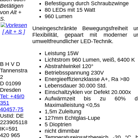
Bei dieser
Befestigung durch Schraubzwinge
Betätigen
Versandart
80 LEDs mit 15 Watt
Der Versand erfolgt
von Alt +
erhalten Sie per
960 Lumen
als versichertes
S.
Email z.B. einen
Paket.
Lizenzschlüssel
Uneingeschränkte Bewegungsfreiheit u
[ Alt + S ]
und die
Flexibilität, gepaart mit moderner u
Selbstabholung
Rechnung /
umweltfreundlicher LED-Technik.
vom Büro oder
Präqual
Lieferschein. Sie
von
2026
erhalten also
Leistung 15W
Ausstellungen:
Wir sin
keinen
Lichtstrom 960 Lumen, weiß, 6400 K
0.00 €
[ 7282 ]
B H V D
Datenträger
.
Abstrahlwinkel 120°
Tannenstrasse
Betriebsspannung 230V
2
Energieeffizienzklasse A+, Ra >80
Die in diesem Dokument genannten
D 01099
Lebensdauer 30.000 Std.
Warenzeichen sind Eigentum der jeweiligen
Dresden
Einschaltzyklen vor Defekt 20.000x
Firmen. Preisänderungen, Irrtümer und
Tel: +49/0
Aufwärmzeit bis zu 60% d
technische Änderungen vorbehalten.
351
Maximalleistung <0,5s
letzte Änderung: 10. März 2026 Blinden
40457-75
1,5m Zuleitung
Hilfsmittel Vertrieb Dresden,
UstId:
DE
127mm Echtglas-Lupe
223905118
5 Dioptrien
Mit einem Urteil vom 12.05.1998 - 312 O
IK=591
nicht dimmbar
85/98 - Haftung für Links hat das Landgericht
420 965
Temperatureinsatzbereich -20 °C b