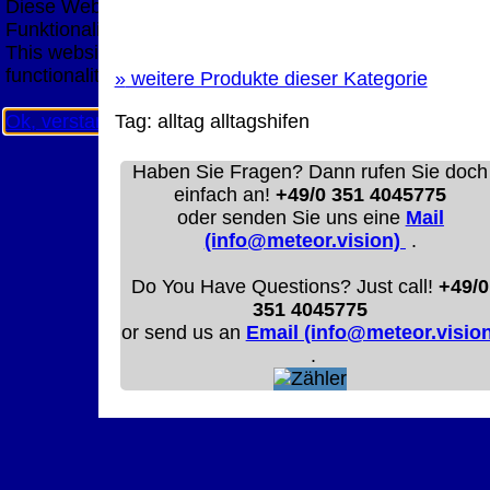
Diese Website nutzt Cookies, um bestmögliche
Funktionalität bieten zu können.
This website uses cookies to provide the best possible
functionality.
»
weitere Produkte dieser Kategorie
Ok, verstanden
Mehr Infos
Tag:
alltag
alltagshifen
Haben Sie Fragen? Dann rufen Sie doch
einfach an!
+49/0 351 4045775
oder senden Sie uns eine
Mail
(info@meteor.vision)
.
Do You Have Questions? Just call!
+49/0
351 4045775
or send us an
Email (info@meteor.vision
.