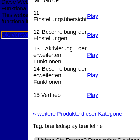
MiniGuide
Diese Website nutzt Cookies, um bestmögliche
Funktionalität bieten zu können.
11
This website uses cookies to provide the best possible
Play
Einstellungsübersicht
functionality.
12 Beschreibung der
Ok, verstanden
Mehr Infos
Play
Einstellungen
13 Aktivierung der
erweiterten
Play
Funktionen
14 Beschreibung der
erweiterten
Play
Funktionen
15 Vertrieb
Play
»
weitere Produkte dieser Kategorie
Tag:
brailledisplay
brailleline