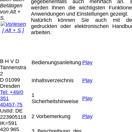
Bei dieser
gegebenenfalls auch mehrfach an. 
Betätigen
Versandart
werden Ihnen die wichtigsten Funktione
Der Versand erfolgt
von Alt +
erhalten Sie per
Anwendungen und Einstellungen gezeigt.
als versichertes
S.
Email z.B. einen
Natürlich können Sie auch mit d
Paket.
Lizenzschlüssel
gedruckten oder elektronischen Handbu
[ Alt + S ]
und die
arbeiten.
Selbstabholung
Rechnung /
vom Büro oder
Präqual
Lieferschein. Sie
von
2026
erhalten also
Ausstellungen:
Wir sin
keinen
0.00 €
[ 4328 ]
B H V D
Datenträger
.
Bedienungsanleitung
Play
Tannenstrasse
2
Die in diesem Dokument genannten
D 01099
Inhaltsverzeichnis
Play
Warenzeichen sind Eigentum der jeweiligen
Dresden
Firmen. Preisänderungen, Irrtümer und
Tel: +49/0
1
technische Änderungen vorbehalten.
351
Play
Sicherheitshinweise
letzte Änderung: 14. September 2025 Blinden
40457-75
Hilfsmittel Vertrieb Dresden,
UstId:
DE
2 Vorbemerkung
Play
223905118
Mit einem Urteil vom 12.05.1998 - 312 O
IK=591
85/98 - Haftung für Links hat das Landgericht
420 965
3 Beschreibung des