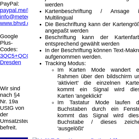
Hamburg entschieden, dass man durch die
PayPal:
werden
Anbringung eines Links, die Inhalte der
paypal.me/blindenhilfsmittel
Kartenbeschriftung / Ansage i
gelinkten Seite ggf. mit zu verantworten hat.
info@meteor.vision
Multilingual
Dieses kann nur dadurch verhindert werden,
www.bhvd.de
Die Beschriftung kann der Kartengrö
dass man sich ausdrücklich von diesen
angepaßt werden
Inhalten distanziert. Hiermit distanzieren wir
Google
Beschriftung kann der Kartenfar
uns ausdrücklich von allen Inhalten, aller
Plus-
entsprechend gewählt werden
gelinkten Seiten auf unserer Homepage und
Codes:
In der Beschriftung können Text-Makr
machen uns diese Inhalte nicht zu eigen.
3QC5+QCG
aufgenommen werden.
Diese Erklärung gilt für alle auf unserer
Dresden
Tracking Modus:
Homepage angebrachten Links.
Im Karten Mode wandert e
Die Europäische Kommission stellt eine
Rahmen über den bildschirm u
Plattform zur Online-Streitbeilegung (OS)
'aktiviert' die einzelnen Karte
bereit. Die Plattform finden Sie unter
Wir sind
kommt ein Signal wird die
http://ec.europa.eu/consumers/odr/
Unsere E-
nach §4
Karten 'angeklickt'
Mailadresse lautet:
info@meteor.vision
.
Nr. 19a
Im Tastatur Mode laufen d
Seitenanfang
Impressum
AGB
Widerruf
UStG von
Buchstaben durch ein Fenste
Datenschutz
Urheberrechte
Kontakt
Links
der
kommt das Signal wird dies
Katalog (PDF)
Sitemap
Umsatzsteuer
Buchstabe / dieses zeich
große Anzeige
Schließen
X
befreit.
'ausgelößt'