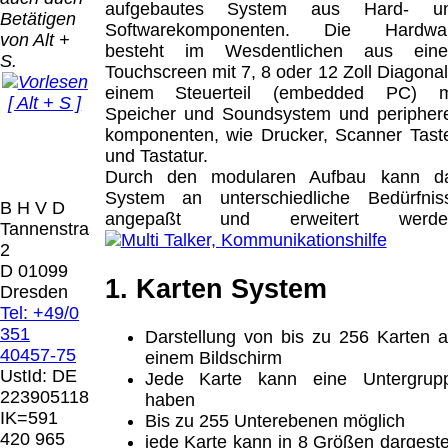
Bei dieser
aufgebautes System aus Hard- u
Betätigen
Versandart
Softwarekomponenten. Die Hardwa
Der Versand erfolgt
von Alt +
erhalten Sie per
besteht im Wesdentlichen aus ein
als versichertes
S.
Email z.B. einen
Touchscreen mit 7, 8 oder 12 Zoll Diagonal
Paket.
Lizenzschlüssel
einem Steuerteil (embedded PC) m
[ Alt + S ]
und die
Speicher und Soundsystem und peripher
Selbstabholung
Rechnung /
komponenten, wie Drucker, Scanner Tast
vom Büro oder
Präqual
Lieferschein. Sie
und Tastatur.
von
2026
erhalten also
Durch den modularen Aufbau kann d
Ausstellungen:
Wir sin
keinen
System an unterschiedliche Bedürfnis
0.00 €
[ 10061 
B H V D
Datenträger
.
angepaßt und erweitert werde
Tannenstrasse
2
Die in diesem Dokument genannten
D 01099
1. Karten System
Warenzeichen sind Eigentum der jeweiligen
Dresden
Firmen. Preisänderungen, Irrtümer und
Tel: +49/0
technische Änderungen vorbehalten.
351
Darstellung von bis zu 256 Karten a
letzte Änderung: 13. Juli 2026 Blinden
40457-75
einem Bildschirm
Hilfsmittel Vertrieb Dresden,
UstId:
DE
Jede Karte kann eine Untergrup
223905118
haben
Mit einem Urteil vom 12.05.1998 - 312 O
IK=591
Bis zu 255 Unterebenen möglich
85/98 - Haftung für Links hat das Landgericht
420 965
jede Karte kann in 8 Größen dargestel