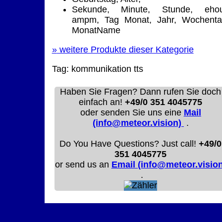
Sekunde, Minute, Stunde, ehou
ampm, Tag Monat, Jahr, Wochenta
MonatName
»
weitere Produkte dieser Kategorie
Tag:
kommunikation
tts
Haben Sie Fragen? Dann rufen Sie doch
einfach an!
+49/0 351 4045775
oder senden Sie uns eine
Mail
(info@meteor.vision)
.
Do You Have Questions? Just call!
+49/0
351 4045775
or send us an
Email (info@meteor.vision
.