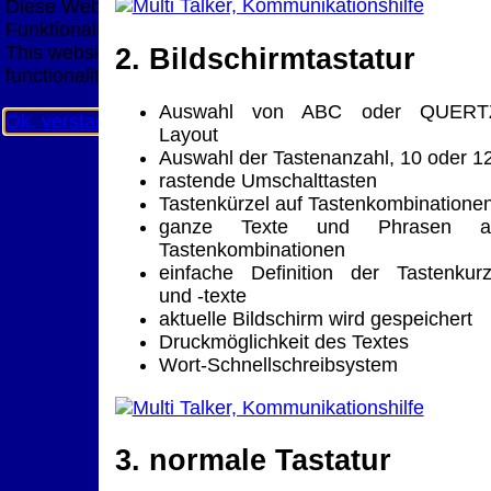
Diese Website nutzt Cookies, um bestmögliche
Funktionalität bieten zu können.
This website uses cookies to provide the best possible
2. Bildschirmtastatur
functionality.
Auswahl von ABC oder QUERT
Ok, verstanden
Mehr Infos
Layout
Auswahl der Tastenanzahl, 10 oder 1
rastende Umschalttasten
Tastenkürzel auf Tastenkombinatione
ganze Texte und Phrasen a
Tastenkombinationen
einfache Definition der Tastenkurz
und -texte
aktuelle Bildschirm wird gespeichert
Druckmöglichkeit des Textes
Wort-Schnellschreibsystem
3. normale Tastatur