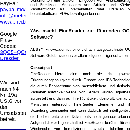
Dokumenten und Dateien, Eingeben von Finanzunterla
PayPal:
Homepage und machen uns diese Inhalte nicht zu
und Preislisten, Archivieren von Artikeln und Büche
eigen. Diese Erklärung gilt für alle auf unserer
paypal.me/blindenhilfsmittel
Veröffentlichen als Internetseiten oder Erstellen 
Homepage angebrachten Links.
herunterladbaren PDFs bewältigen können.
info@meteor.vision
Die Europäische Kommission stellt eine Plattform
zur Online-Streitbeilegung (OS) bereit. Die
www.bhvd.de
Plattform finden Sie unter
http://ec.europa.eu/consumers/odr/
Unsere E-
Was macht FineReader zur führenden OC
Google
Mailadresse lautet:
info@meteor.vision
.
Software?
Seitenanfang
Impressum
AGB
Widerruf
Plus-
Datenschutz
Urheberrechte
Kontakt
Links
Codes:
Katalog (PDF)
Sitemap
ABBYY FineReader ist eine vielfach ausgezeichnete O
3QC5+QCG
große Anzeige
Schließen
X
Software.Gelobt wurden vor allem folgende Eigenschaften:
Dresden
Diese Website nutzt Cookies, um bestmögliche Funktionalität bieten zu
können.
Genauigkeit
This website uses cookies to provide the best possible functionality.
FineReader bietet eine noch nie da gewese
Erkennungsgenauigkeit durch Einsatz der IPA-Technolog
Ok, verstanden
Mehr Infos
Wir sind
die durch Beobachtung von menschlichem und tierisc
nach §4
Verhalten entwickelt wurde: von Bildern werden Hypothe
Nr. 19a
aufgestellt und dann auf ihre Richtigkeit überprüft. Genau 
UStG von
Menschen untersucht FineReader Elemente und i
der
Beziehung zueinander und kann dadurch auf intelligente 
Umsatzsteuer
die Bildelemente eines Dokuments noch genauer erkenn
befreit.
Aufgrund dieser Eigenschaft ist FineReader berühmt für se
Wiedergabe von komplizierten Layouts, Tabellen o