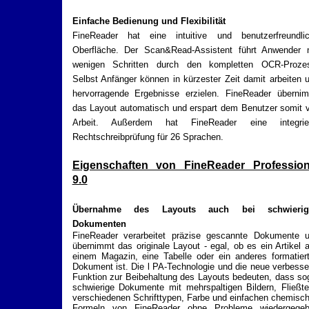
Einfache Bedienung und Flexibilität
FineReader hat eine intuitive und benutzerfreundli
Oberfläche. Der Scan&Read-Assistent führt Anwender 
wenigen Schritten durch den kompletten OCR-Proze
Selbst Anfänger können in kürzester Zeit damit arbeiten 
hervorragende Ergebnisse erzielen. FineReader überni
das Layout automatisch und erspart dem Benutzer somit v
Arbeit. Außerdem hat FineReader eine integrie
Rechtschreibprüfung für 26 Sprachen.
Eigenschaften von FineReader Profession
9.0
Übernahme des Layouts auch bei schwierig
Dokumenten
FineReader verarbeitet präzise gescannte Dokumente 
übernimmt das originale Layout - egal, ob es ein Artikel 
einem Magazin, eine Tabelle oder ein anderes formatier
Dokument ist. Die l PA-Technologie und die neue verbesse
Funktion zur Beibehaltung des Layouts bedeuten, dass so
schwierige Dokumente mit mehrspaltigen Bildern, Fließte
verschiedenen Schrifttypen, Farbe und einfachen chemisc
Formeln von FineReader ohne Probleme wiedergege