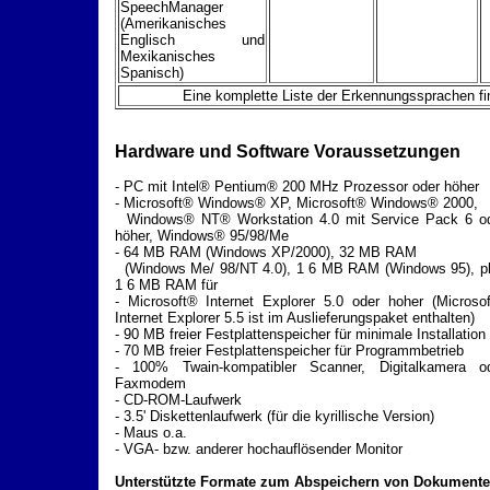
SpeechManager
(Amerikanisches
Englisch und
Mexikanisches
Spanisch)
Eine komplette Liste der Erkennungssprachen f
Hardware und Software Voraussetzungen
- PC mit Intel® Pentium® 200 MHz Prozessor oder höher
- Microsoft® Windows® XP, Microsoft® Windows® 2000,
Windows® NT® Workstation 4.0 mit Service Pack 6 o
höher, Windows® 95/98/Me
- 64 MB RAM (Windows XP/2000), 32 MB RAM
(Windows Me/ 98/NT 4.0), 1 6 MB RAM (Windows 95), p
1 6 MB RAM für
- Microsoft® Internet Explorer 5.0 oder hoher (Microso
Internet Explorer 5.5 ist im Auslieferungspaket enthalten)
- 90 MB freier Festplattenspeicher für minimale Installation
- 70 MB freier Festplattenspeicher für Programmbetrieb
- 100% Twain-kompatibler Scanner, Digitalkamera o
Faxmodem
- CD-ROM-Laufwerk
- 3.5' Diskettenlaufwerk (für die kyrillische Version)
- Maus o.a.
- VGA- bzw. anderer hochauflösender Monitor
Unterstützte Formate zum Abspeichern von Dokument