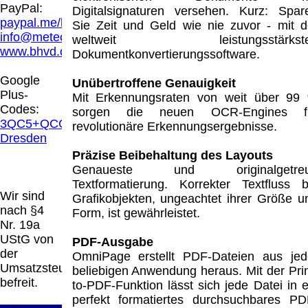
Hamburg entschieden, dass man durch die
PayPal:
Digitalsignaturen versehen. Kurz: Spar
Anbringung eines Links, die Inhalte der
paypal.me/blindenhilfsmittel
Sie Zeit und Geld wie nie zuvor - mit d
gelinkten Seite ggf. mit zu verantworten hat.
info@meteor.vision
weltweit leistungsstärkst
Dieses kann nur dadurch verhindert werden,
www.bhvd.de
Dokumentkonvertierungssoftware.
dass man sich ausdrücklich von diesen
Inhalten distanziert. Hiermit distanzieren wir
Google
Unübertroffene Genauigkeit
uns ausdrücklich von allen Inhalten, aller
Plus-
Mit Erkennungsraten von weit über 99
gelinkten Seiten auf unserer Homepage und
Codes:
sorgen die neuen OCR-Engines f
machen uns diese Inhalte nicht zu eigen.
3QC5+QCG
revolutionäre Erkennungsergebnisse.
Diese Erklärung gilt für alle auf unserer
Dresden
Homepage angebrachten Links.
Präzise Beibehaltung des Layouts
Die Europäische Kommission stellt eine
Genaueste und originalgetre
Plattform zur Online-Streitbeilegung (OS)
Textformatierung. Korrekter Textfluss b
bereit. Die Plattform finden Sie unter
Wir sind
Grafikobjekten, ungeachtet ihrer Größe u
http://ec.europa.eu/consumers/odr/
Unsere E-
nach §4
Form, ist gewährleistet.
Mailadresse lautet:
info@meteor.vision
.
Nr. 19a
Seitenanfang
Impressum
AGB
Widerruf
UStG von
PDF-Ausgabe
Datenschutz
Urheberrechte
Kontakt
Links
der
OmniPage erstellt PDF-Dateien aus jed
Katalog (PDF)
Sitemap
Umsatzsteuer
beliebigen Anwendung heraus. Mit der Prin
große Anzeige
Schließen
X
befreit.
to-PDF-Funktion lässt sich jede Datei in e
perfekt formatiertes durchsuchbares PD