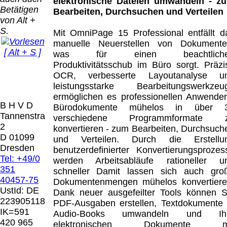
Bei dieser
elektronische Dateien umwandeln - z
Betätigen
Versandart
Bearbeiten, Durchsuchen und Verteilen
Der Versand erfolgt
von Alt +
erhalten Sie per
als versichertes
S.
Email z.B. einen
Mit OmniPage 15 Professional entfällt d
Paket.
Lizenzschlüssel
manuelle Neuerstellen von Dokumente
[ Alt + S ]
und die
was für einen beachtlich
Selbstabholung
Rechnung /
Produktivitätsschub im Büro sorgt. Präzi
vom Büro oder
Präqual
Lieferschein. Sie
OCR, verbesserte Layoutanalyse u
von
2026
erhalten also
leistungsstarke Bearbeitungswerkzeu
Ausstellungen:
Wir sin
keinen
ermöglichen es professionellen Anwender
0.00 €
[ 7570 ]
B H V D
Datenträger
.
Bürodokumente mühelos in über 
Tannenstrasse
verschiedene Programmformate 
2
konvertieren - zum Bearbeiten, Durchsuch
Die in diesem Dokument genannten
D 01099
und Verteilen. Durch die Erstellu
Warenzeichen sind Eigentum der jeweiligen
Dresden
benutzerdefinierter Konvertierungsprozes
Firmen. Preisänderungen, Irrtümer und
Tel: +49/0
werden Arbeitsabläufe rationeller u
technische Änderungen vorbehalten.
351
schneller Damit lassen sich auch gro
letzte Änderung: 10. März 2026 Blinden
40457-75
Dokumentenmengen mühelos konvertiere
Hilfsmittel Vertrieb Dresden,
UstId:
DE
Dank neuer ausgefeilter Tools können S
223905118
PDF-Ausgaben erstellen, Textdokumente 
Mit einem Urteil vom 12.05.1998 - 312 O
IK=591
Audio-Books umwandeln und Ih
85/98 - Haftung für Links hat das Landgericht
420 965
elektronischen Dokumente m