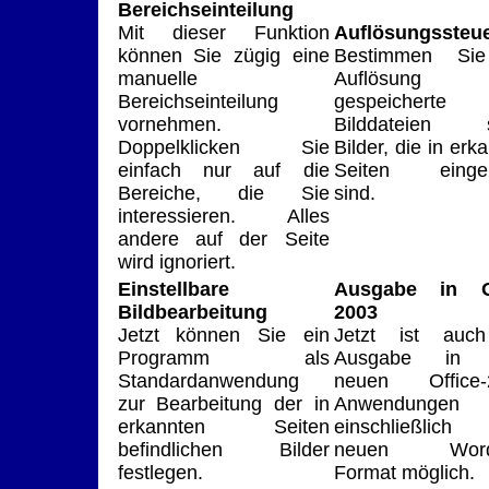
Bereichseinteilung
Mit dieser Funktion
Auflösungssteu
können Sie zügig eine
Bestimmen Sie
manuelle
Auflösung
Bereichseinteilung
gespeicherte
vornehmen.
Bilddateien s
Doppelklicken Sie
Bilder, die in erk
einfach nur auf die
Seiten eingeb
Bereiche, die Sie
sind.
interessieren. Alles
andere auf der Seite
wird ignoriert.
Einstellbare
Ausgabe in Of
Bildbearbeitung
2003
Jetzt können Sie ein
Jetzt ist auc
Programm als
Ausgabe in a
Standardanwendung
neuen Office-
zur Bearbeitung der in
Anwendungen
erkannten Seiten
einschließlic
befindlichen Bilder
neuen Word
festlegen.
Format möglich.