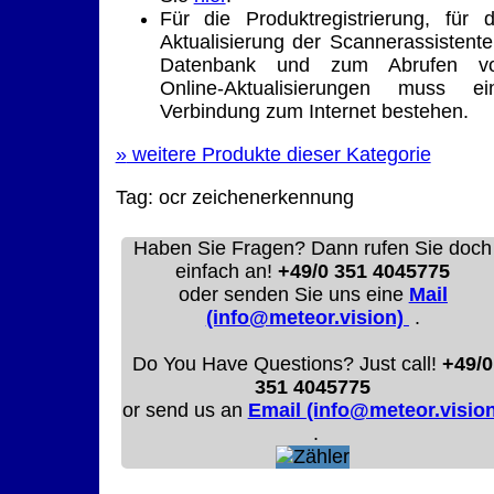
Für die Produktregistrierung, für d
Aktualisierung der Scannerassistente
Datenbank und zum Abrufen v
Online-Aktualisierungen muss ei
Verbindung zum Internet bestehen.
»
weitere Produkte dieser Kategorie
Tag:
ocr
zeichenerkennung
Haben Sie Fragen? Dann rufen Sie doch
einfach an!
+49/0 351 4045775
oder senden Sie uns eine
Mail
(info@meteor.vision)
.
Do You Have Questions? Just call!
+49/0
351 4045775
or send us an
Email (info@meteor.vision
.