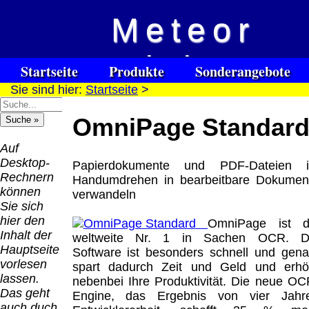
Meteor
Versandkosten DHL
Software
Vision
Standard bis 5kg
Download only
Startseite
Produkte
Sonderangebote
Deutschland
Sie sind hier:
Startseite
>
Spezialuhrenspecial
Deutschland
Kontakt
Impressum
Links
Nachnahme:
watches
Vorkasse:
für Blinde / Taubblinde
8.95 €
OmniPage Standar
Hilfsmittel
Warenkorb
0.00 €
/ deafblind / sourdes et aveugles
Deutschland
Deutschland
Vorkasse: 6.95
Auf
PayPal:
€
Desktop-
Papierdokumente und PDF-Dateien 
0.00 €
Deutschland
Rechnern
Handumdrehen in bearbeitbare Dokumen
EU (inkl.
PayPal: 6.95 €
können
verwandeln
Schweiz)
EU (inkl.
Sie sich
Vorkasse:
Schweiz)
hier den
OmniPage ist d
QR
0.00 €
Vorkasse:
Inhalt der
weltweite Nr. 1 in Sachen OCR. D
Code:
EU (inkl.
20.00 €
Hauptseite
Software ist besonders schnell und gena
Schweiz)
EU (inkl.
vorlesen
spart dadurch Zeit und Geld und erhö
PayPal:
Schweiz)
lassen.
nebenbei Ihre Produktivität. Die neue OC
0.00 €
PayPal: 20.00
Das geht
Engine, das Ergebnis von vier Jahr
€
auch duch