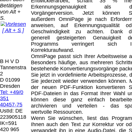
Bei dieser
Entwicklerarbeit, schafft 35 % me
Betätigen
Versandart
Erkennungsgenauigkeit als d
Der Versand erfolgt
von Alt +
erhalten Sie per
Vorgängerversion. Jetzt können S
als versichertes
S.
Email z.B. einen
außerdem OmniPage je nach Erfordern
Paket.
Lizenzschlüssel
anweisen, auf Erkennungsqualität od
[ Alt + S ]
und die
Geschwindigkeit zu achten. Dank d
Selbstabholung
Rechnung /
generell gesteigerten Genauigkeit d
vom Büro oder
Präqual
Lieferschein. Sie
Programms verringert sich I
von
2026
erhalten also
Korrekturaufwand.
Ausstellungen:
Wir sin
keinen
OmniPage passt sich Ihrer Arbeitsweise a
0.00 €
[ 10092 
B H V D
Datenträger
.
Besonders häufige, aus mehreren Schritt
Tannenstrasse
bestehende Konvertierungsvorgänge pack
2
Sie jetzt in vordefinierte Arbeitsprozesse, d
Die in diesem Dokument genannten
D 01099
Sie jederzeit wieder verwenden können. M
Warenzeichen sind Eigentum der jeweiligen
Dresden
der neuen PDF-Funktion konvertieren S
Firmen. Preisänderungen, Irrtümer und
Tel: +49/0
PDF-Dateien in das Format Ihrer Wahl u
technische Änderungen vorbehalten.
351
können diese ganz einfach bearbeite
letzte Änderung: 13. Juli 2026 Blinden
40457-75
archivieren und verteilen - das spa
Hilfsmittel Vertrieb Dresden,
UstId:
DE
wertvolle Ressourcen.
223905118
Wenn Sie wünschen, liest das Progra
Mit einem Urteil vom 12.05.1998 - 312 O
IK=591
Ihnen auch den Text zur Korrektur vor od
85/98 - Haftung für Links hat das Landgericht
420 965
verwandelt ihn in eine Audio-Datei, die S