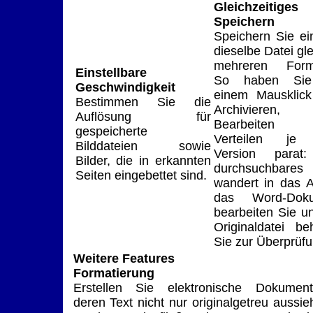
Gleichzeitiges
Speichern
Speichern Sie ei
dieselbe Datei gle
mehreren Form
Einstellbare
So haben Sie
Geschwindigkeit
einem Mausklic
Bestimmen Sie die
Archivieren,
Auflösung für
Bearbeiten
gespeicherte
Verteilen je 
Bilddateien sowie
Version parat
Bilder, die in erkannten
durchsuchbare
Seiten eingebettet sind.
wandert in das A
das Word-Doku
bearbeiten Sie u
Originaldatei be
Sie zur Überprüfu
Weitere Features
Formatierung
Erstellen Sie elektronische Dokument
deren Text nicht nur originalgetreu aussieh