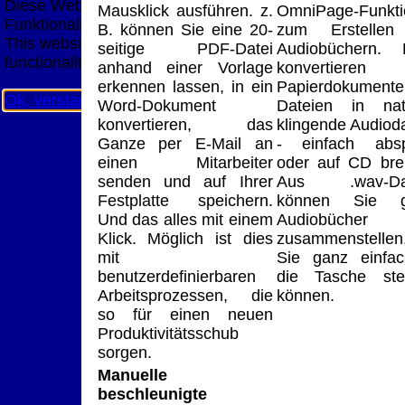
Diese Website nutzt Cookies, um bestmögliche
Mausklick ausführen. z.
OmniPage-Funkti
Funktionalität bieten zu können.
B. können Sie eine 20-
zum Erstellen
This website uses cookies to provide the best possible
seitige PDF-Datei
Audiobüchern. 
functionality.
anhand einer Vorlage
konvertieren
erkennen lassen, in ein
Papierdokument
Ok, verstanden
Mehr Infos
Word-Dokument
Dateien in natü
konvertieren, das
klingende Audiod
Ganze per E-Mail an
- einfach absp
einen Mitarbeiter
oder auf CD bre
senden und auf Ihrer
Aus .wav-Dat
Festplatte speichern.
können Sie g
Und das alles mit einem
Audiobücher
Klick. Möglich ist dies
zusammenstellen
mit
Sie ganz einfac
benutzerdefinierbaren
die Tasche ste
Arbeitsprozessen, die
können.
so für einen neuen
Produktivitätsschub
sorgen.
Manuelle
beschleunigte