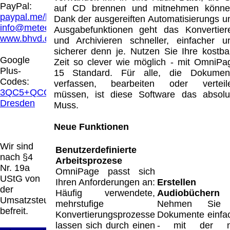
Hamburg entschieden, dass man durch die
PayPal:
auf CD brennen und mitnehmen könne
Anbringung eines Links, die Inhalte der
paypal.me/blindenhilfsmittel
Dank der ausgereiften Automatisierungs u
gelinkten Seite ggf. mit zu verantworten hat.
info@meteor.vision
Ausgabefunktionen geht das Konvertier
Dieses kann nur dadurch verhindert werden,
www.bhvd.de
und Archivieren schneller, einfacher u
dass man sich ausdrücklich von diesen
sicherer denn je. Nutzen Sie Ihre kostba
Inhalten distanziert. Hiermit distanzieren wir
Google
Zeit so clever wie möglich - mit OmniPa
uns ausdrücklich von allen Inhalten, aller
Plus-
15 Standard. Für alle, die Dokumen
gelinkten Seiten auf unserer Homepage und
Codes:
verfassen, bearbeiten oder verteil
machen uns diese Inhalte nicht zu eigen.
3QC5+QCG
müssen, ist diese Software das absolu
Diese Erklärung gilt für alle auf unserer
Dresden
Muss.
Homepage angebrachten Links.
Die Europäische Kommission stellt eine
Neue Funktionen
Plattform zur Online-Streitbeilegung (OS)
bereit. Die Plattform finden Sie unter
Wir sind
Benutzerdefinierte
http://ec.europa.eu/consumers/odr/
Unsere E-
nach §4
Arbeitsprozese
Mailadresse lautet:
info@meteor.vision
.
Nr. 19a
OmniPage passt sich
Seitenanfang
Impressum
AGB
Widerruf
UStG von
Ihren Anforderungen an:
Erstellen
Datenschutz
Urheberrechte
Kontakt
Links
der
Häufig verwendete,
Audiobüchern
Katalog (PDF)
Sitemap
Umsatzsteuer
mehrstufige
Nehmen Sie 
große Anzeige
Schließen
X
befreit.
Konvertierungsprozesse
Dokumente einfac
lassen sich durch einen
- mit der n