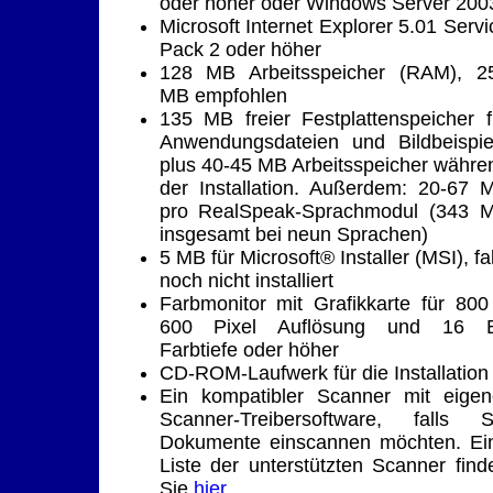
oder höher oder Windows Server 200
Microsoft Internet Explorer 5.01 Servi
Pack 2 oder höher
128 MB Arbeitsspeicher (RAM), 2
MB empfohlen
135 MB freier Festplattenspeicher f
Anwendungsdateien und Bildbeispie
plus 40-45 MB Arbeitsspeicher währe
der Installation. Außerdem: 20-67 
pro RealSpeak-Sprachmodul (343 
insgesamt bei neun Sprachen)
5 MB für Microsoft® Installer (MSI), fal
noch nicht installiert
Farbmonitor mit Grafikkarte für 800
600 Pixel Auflösung und 16 B
Farbtiefe oder höher
CD-ROM-Laufwerk für die Installation
Ein kompatibler Scanner mit eigen
Scanner-Treibersoftware, falls S
Dokumente einscannen möchten. Ei
Liste der unterstützten Scanner find
Sie
hier
.