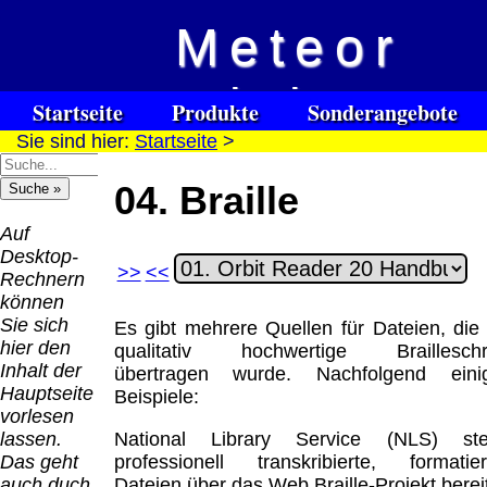
Meteor
Versandkosten DHL
Software
Vision
Standard bis 5kg
Download only
Startseite
Produkte
Sonderangebote
Deutschland
Sie sind hier:
Startseite
>
Spezialuhrenspecial
Deutschland
Kontakt
Impressum
Links
Nachnahme:
watches
Vorkasse:
für Blinde / Taubblinde
8.95 €
04. Braille
Hilfsmittel
Warenkorb
0.00 €
/ deafblind / sourdes et aveugles
Deutschland
Deutschland
Vorkasse: 6.95
Auf
PayPal:
€
Desktop-
0.00 €
>>
<<
Deutschland
Rechnern
EU (inkl.
PayPal: 6.95 €
können
Schweiz)
EU (inkl.
Sie sich
Es gibt mehrere Quellen für Dateien, die 
Vorkasse:
Schweiz)
hier den
qualitativ hochwertige Brailleschri
QR
0.00 €
Vorkasse:
Inhalt der
übertragen wurde. Nachfolgend eini
Code:
EU (inkl.
20.00 €
Hauptseite
Beispiele:
Schweiz)
EU (inkl.
vorlesen
PayPal:
Schweiz)
lassen.
National Library Service (NLS) stel
0.00 €
PayPal: 20.00
Das geht
professionell transkribierte, formatier
€
auch duch
Dateien über das Web Braille-Projekt bereit