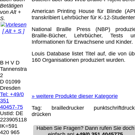
Bei dieser
Betätigen
Versandart
Der Versand erfolgt
American Printing House für Blinde (AP
von Alt +
erhalten Sie per
als versichertes
transkribiert Lehrbücher für K-12-Studente
S.
Email z.B. einen
Paket.
Lizenzschlüssel
National Braille Press (NBP) produzie
[ Alt + S ]
und die
Selbstabholung
Braille-Bücher, Lehrbücher, Tests u
Rechnung /
vom Büro oder
Informationen für Erwachsene und Kinder.
Präqual
Lieferschein. Sie
von
2026
erhalten also
Louis Database listet Titel auf, die von üb
Ausstellungen:
Wir sin
keinen
160 Organisationen produziert wurden.
0.00 €
[ 7394 ]
B H V D
Datenträger
.
Tannenstrasse
2
Die in diesem Dokument genannten
D 01099
Warenzeichen sind Eigentum der jeweiligen
Dresden
Firmen. Preisänderungen, Irrtümer und
Tel: +49/0
»
weitere Produkte dieser Kategorie
technische Änderungen vorbehalten.
351
letzte Änderung: 10. März 2026 Blinden
40457-75
Tag:
brailledrucker
punktschriftdruck
Hilfsmittel Vertrieb Dresden,
UstId:
DE
drücken
223905118
Mit einem Urteil vom 12.05.1998 - 312 O
IK=591
Haben Sie Fragen? Dann rufen Sie doch
85/98 - Haftung für Links hat das Landgericht
420 965
einfach an!
+49/0 351 4045775