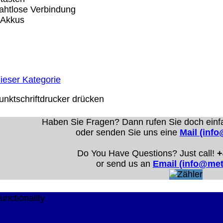
ahtlose Verbindung
 Akkus
Eigentum der jeweiligen Firmen. Preisänderungen, Irrt
el Vertrieb Dresden,
ung für Links hat das Landgericht Hamburg entschieden,
ieser Kategorie
eite ggf. mit zu verantworten hat. Dieses kann nur dadur
nktschriftdrucker
drücken
distanziert. Hiermit distanzieren wir uns ausdrücklich v
uns diese Inhalte nicht zu eigen. Diese Erklärung gilt f
Haben Sie Fragen? Dann rufen Sie doch einf
line-Streitbeilegung (OS) bereit. Die Plattform finden S
oder senden Sie uns eine
Mail (inf
se lautet:
info@meteor.vision
.
Urheberrechte
Kontakt
Links
Katalog (PDF)
Sitemap
Do You Have Questions? Just call!
+
or send us an
Email (info@met
alität bieten zu können.
unctionality.