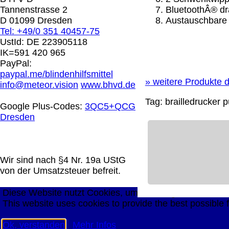
0.00 €
Tannenstrasse 2
BluetoothÂ® dr
D 01099 Dresden
Austauschbare
Tel: +49/0 351 40457-75
Die in diesem Dokument genannten Warenzeichen sind 
UstId:
DE 223905118
technische Änderungen vorbehalten.
IK=591 420 965
letzte Änderung: 14. September 2025 Blinden Hilfsmitt
PayPal:
paypal.me/blindenhilfsmittel
Mit einem Urteil vom 12.05.1998 - 312 O 85/98 - Haft
»
weitere Produkte d
info@meteor.vision
www.bhvd.de
die Anbringung eines Links, die Inhalte der gelinkten S
Tag:
brailledrucker
pu
werden, dass man sich ausdrücklich von diesen Inhalten 
Google Plus-Codes:
3QC5+QCG
aller gelinkten Seiten auf unserer Homepage und machen 
Dresden
unserer Homepage angebrachten Links.
Die Europäische Kommission stellt eine Plattform zur On
http://ec.europa.eu/consumers/odr/
Unsere E-Mailadres
Seitenanfang
Impressum
AGB
Widerruf
Datenschutz
Wir sind nach §4 Nr. 19a UStG
große Anzeige
Schließen
X
von der Umsatzsteuer befreit.
Diese Website nutzt Cookies, um bestmögliche Funktion
This website uses cookies to provide the best possible f
Ok, verstanden
Mehr Infos