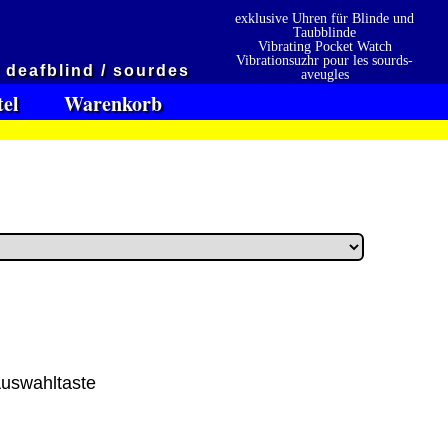
exklusive Uhren für Blinde und
Taubblinde
Vibrating Pocket Watch
Vibrationsuzhr pour les sourds-
/ deafblind / sourdes
aveugles
Vibrationsuzhr para sordo-ciego
tel
Warenkorb
en
Präqualifizierungszertifikat
» 2021
 erhalten also
2026
Wir sind Ausbildungsbetrieb
 Auswahltaste
[ 3872 ]
[ 26.10.2025 00:26:12 ]