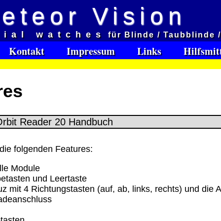
eteor Vision
d
cial watches
für Blinde / Taubblinde 
et aveugles
Kontakt
Impressum
Links
Hilfsmit
e:
res
Software Download only
95
Deutschland Vorkasse: 0.00 €
Deutschland PayPal: 0.00 €
EU (inkl. Schweiz) Vorkasse: 0.00 €
EU (inkl. Schweiz) PayPal: 0.00 €
die folgenden Features:
Bei dieser Versandart erhalten Sie per Email z.B. ein
lle Module
Lizenzschlüssel und die Rechnung / Lieferschein. Sie
betasten und Leertaste
keinen Datenträger
.
z mit 4 Richtungstasten (auf, ab, links, rechts) und die
adeanschluss
ro
:
tasten