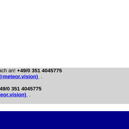
ümer und
 dass man durch
ch verhindert
on allen Inhalten,
ür alle auf
ach an!
+49/0 351 4045775
ie unter
o@meteor.vision)
.
49/0 351 4045775
eor.vision)
.