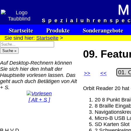
M
Versandkosten DHL Standar
Spezialuhrenspe
bis 5kg
Startseite
Produkte
Sonderangebote
Deutschland Nachnahm
Sie sind hier:
Startseite
>
8.95 €
Deutschland Vorkasse:
09. Featu
6.95 €
Deutschland PayPal: 6.
Auf Desktop-Rechnern können
€
Sie sich hier den Inhalt der
>>
<<
EU (inkl. Schweiz)
Hauptseite vorlesen lassen. Das
QR Code:
Vorkasse: 20.00 €
geht auch duch Betätigen von Alt
EU (inkl. Schweiz)
+ S.
Orbit Reader 20 hat 
PayPal: 20.00 €
[ Alt + S ]
20 8 Punkt Brai
Der Versand erfolgt als
8 Braille Einga
versichertes Paket.
Navigationskreu
Micro-B USB L
Selbstabholung vom Bü
SD Karten Slot
oder von Ausstellungen
B H V D
2 Schwenkwipp