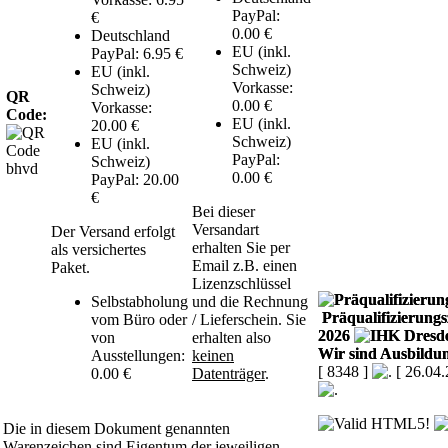
PayPal:
€
0.00 €
Deutschland
EU (inkl.
PayPal: 6.95 €
Schweiz)
EU (inkl.
Vorkasse:
Schweiz)
QR
0.00 €
Vorkasse:
Code:
EU (inkl.
20.00 €
Schweiz)
EU (inkl.
PayPal:
Schweiz)
0.00 €
PayPal: 20.00
€
Bei dieser
Versandart
Der Versand erfolgt
erhalten Sie per
als versichertes
Email z.B. einen
Paket.
Lizenzschlüssel
Selbstabholung
und die Rechnung
Präqualifizierungsz
vom Büro oder
/ Lieferschein. Sie
2026
von
erhalten also
Wir sind Ausbildun
Ausstellungen:
keinen
[ 8348 ]
[ 26.04
0.00 €
Datenträger
.
Die in diesem Dokument genannten
Warenzeichen sind Eigentum der jeweiligen