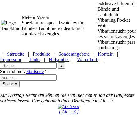
exklusive Uhren für
Blinde und
Taubblinde
Meteor Vision
Vibrating Pocket
Spezialuhrenspecial watches
für
Watch
Blinde / Taubblinde / deafblind /
Vibrationsuzhr pour
sourdes et aveugles
les sourds-aveugles
Vibrationsuzhr para
sordo-ciego
|
Startseite
|
Produkte
|
Sonderangebote
|
Kontakt
|
Impressum
|
Links
|
Hilfsmittel
|
Warenkorb
|
Sie sind hier:
Startseite
>
Auf Desktop-Rechnern können Sie sich hier den Inhalt der Hauptseite
vorlesen lassen. Das geht auch duch Betätigen von Alt + S.
[ Alt + S ]