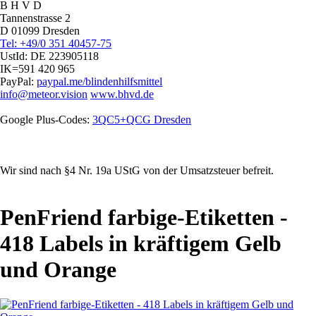
B H V D
Tannenstrasse 2
D 01099 Dresden
Tel: +49/0 351 40457-75
UstId:
DE 223905118
IK=591 420 965
PayPal:
paypal.me/blindenhilfsmittel
info@meteor.vision
www.bhvd.de
Google Plus-Codes:
3QC5+QCG Dresden
Wir sind nach §4 Nr. 19a UStG von der Umsatzsteuer befreit.
PenFriend farbige-Etiketten -
418 Labels in kräftigem Gelb
und Orange