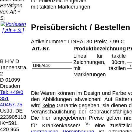
Bei dieser
für Folienzeichengeräte
Betätigen
Versandart
mit taktilen Markierungen
Der Versand erfolgt
von Alt +
erhalten Sie per
als versichertes
S.
Email z.B. einen
Paket.
Lizenzschlüssel
Preisübersicht / Bestellen
[ Alt + S ]
und die
Selbstabholung
Rechnung /
vom Büro oder
Präqual
Artikelnummer: LINEAL30 Preis: 7.99 €
Lieferschein. Sie
von
2026
Art.-Nr.
Produktbezeichnung
P
erhalten also
Ausstellungen:
Wir sin
keinen
Lineal für taktile
0.00 €
[ 5449 ]
B H V D
Datenträger
.
Zeichnungen, 30cm,
Tannenstrasse
mit taktilen
2
Markierungen
Die in diesem Dokument genannten
D 01099
Warenzeichen sind Eigentum der jeweiligen
Dresden
Firmen. Preisänderungen, Irrtümer und
Tel: +49/0
Die Waren können im Design und Farbe v
technische Änderungen vorbehalten.
351
den Abbildungen abweichen! Auf Batteri
letzte Änderung: 1. Januar 2026 Blinden
40457-75
wird
keine
Garantie gegeben, sie dienen d
Hilfsmittel Vertrieb Dresden,
UstId:
DE
Veranschaulichung der Gebrauchsfähigkei
223905118
Die hier angegebenen Preise gelten
nic
Mit einem Urteil vom 12.05.1998 - 312 O
IK=591
V
für Krankenkassen!
: eine zusätzlic
85/98 - Haftung für Links hat das Landgericht
420 965
vertragliche Vereinbarung
ist erforderlic