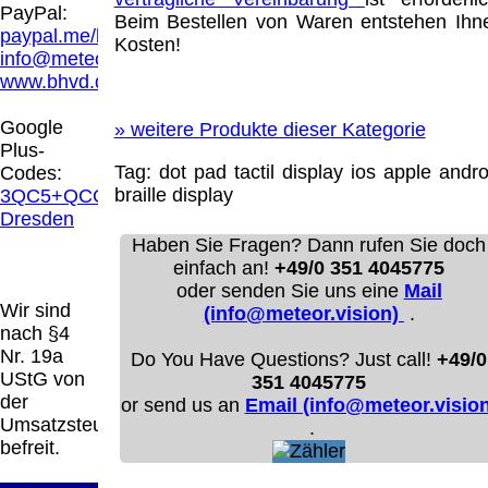
Hamburg entschieden, dass man durch die
PayPal:
Beim Bestellen von Waren entstehen Ihn
Anbringung eines Links, die Inhalte der
paypal.me/blindenhilfsmittel
Kosten!
gelinkten Seite ggf. mit zu verantworten hat.
info@meteor.vision
Dieses kann nur dadurch verhindert werden,
www.bhvd.de
dass man sich ausdrücklich von diesen
Inhalten distanziert. Hiermit distanzieren wir
Google
»
weitere Produkte dieser Kategorie
uns ausdrücklich von allen Inhalten, aller
Plus-
gelinkten Seiten auf unserer Homepage und
Tag:
dot pad
tactil display
ios
apple
andro
Codes:
machen uns diese Inhalte nicht zu eigen.
braille display
3QC5+QCG
Diese Erklärung gilt für alle auf unserer
Dresden
Homepage angebrachten Links.
Haben Sie Fragen? Dann rufen Sie doch
Die Europäische Kommission stellt eine
einfach an!
+49/0 351 4045775
Plattform zur Online-Streitbeilegung (OS)
oder senden Sie uns eine
Mail
bereit. Die Plattform finden Sie unter
Wir sind
(info@meteor.vision)
.
http://ec.europa.eu/consumers/odr/
Unsere E-
nach §4
Mailadresse lautet:
info@meteor.vision
.
Nr. 19a
Do You Have Questions? Just call!
+49/0
Seitenanfang
Impressum
AGB
Widerruf
UStG von
351 4045775
Datenschutz
Urheberrechte
Kontakt
Links
der
or send us an
Email (info@meteor.vision
Katalog (PDF)
Sitemap
Umsatzsteuer
.
große Anzeige
Schließen
X
befreit.