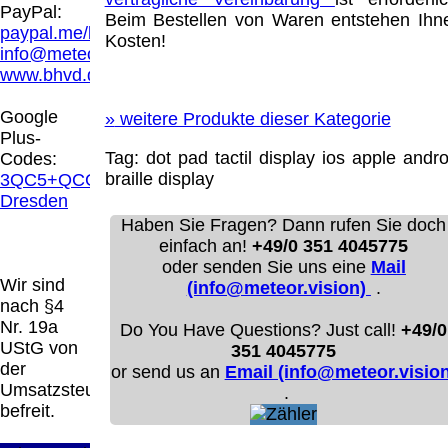
Hamburg entschieden, dass man durch die
PayPal:
Beim Bestellen von Waren entstehen Ihn
Anbringung eines Links, die Inhalte der
paypal.me/blindenhilfsmittel
Kosten!
gelinkten Seite ggf. mit zu verantworten hat.
info@meteor.vision
Dieses kann nur dadurch verhindert werden,
www.bhvd.de
dass man sich ausdrücklich von diesen
Inhalten distanziert. Hiermit distanzieren wir
Google
»
weitere Produkte dieser Kategorie
uns ausdrücklich von allen Inhalten, aller
Plus-
gelinkten Seiten auf unserer Homepage und
Tag:
dot pad
tactil display
ios
apple
andro
Codes:
machen uns diese Inhalte nicht zu eigen.
braille display
3QC5+QCG
Diese Erklärung gilt für alle auf unserer
Dresden
Homepage angebrachten Links.
Haben Sie Fragen? Dann rufen Sie doch
Die Europäische Kommission stellt eine
einfach an!
+49/0 351 4045775
Plattform zur Online-Streitbeilegung (OS)
oder senden Sie uns eine
Mail
bereit. Die Plattform finden Sie unter
Wir sind
(info@meteor.vision)
.
http://ec.europa.eu/consumers/odr/
Unsere E-
nach §4
Mailadresse lautet:
info@meteor.vision
.
Nr. 19a
Do You Have Questions? Just call!
+49/0
Seitenanfang
Impressum
AGB
Widerruf
UStG von
351 4045775
Datenschutz
Urheberrechte
Kontakt
Links
der
or send us an
Email (info@meteor.vision
Katalog (PDF)
Sitemap
Umsatzsteuer
.
große Anzeige
Schließen
X
befreit.