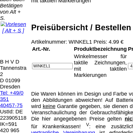
Bei dieser
mit taktilen Markierungen
Betätigen
Versandart
Der Versand erfolgt
von Alt +
erhalten Sie per
als versichertes
S.
Email z.B. einen
Paket.
Lizenzschlüssel
Preisübersicht / Bestellen
[ Alt + S ]
und die
Selbstabholung
Rechnung /
vom Büro oder
Präqual
Artikelnummer: WINKEL1 Preis: 4.99 €
Lieferschein. Sie
von
2026
Art.-Nr.
Produktbezeichnung
P
erhalten also
Ausstellungen:
Wir sin
keinen
Winkelmesser für
0.00 €
[ 4996 ]
B H V D
Datenträger
.
taktile Zeichnungen,
Tannenstrasse
mit taktilen
2
Markierungen
Die in diesem Dokument genannten
D 01099
Warenzeichen sind Eigentum der jeweiligen
Dresden
Firmen. Preisänderungen, Irrtümer und
Tel: +49/0
Die Waren können im Design und Farbe v
technische Änderungen vorbehalten.
351
den Abbildungen abweichen! Auf Batteri
letzte Änderung: 14. September 2025 Blinden
40457-75
wird
keine
Garantie gegeben, sie dienen d
Hilfsmittel Vertrieb Dresden,
UstId:
DE
Veranschaulichung der Gebrauchsfähigkei
223905118
Die hier angegebenen Preise gelten
nic
Mit einem Urteil vom 12.05.1998 - 312 O
IK=591
V
für Krankenkassen!
: eine zusätzlic
85/98 - Haftung für Links hat das Landgericht
420 965
vertragliche Vereinbarung
ist erforderlic